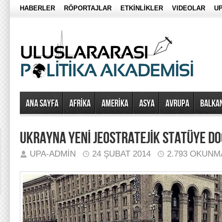
HABERLER
RÖPORTAJLAR
ETKİNLİKLER
VIDEOLAR
UP
Ana Sayfa
AFRİKA
AMERİKA
ASYA
AVRUPA
BALKA
UKRAYNA YENİ JEOSTRATEJİK STATÜYE D
UPA-ADMIN
24 ŞUBAT 2014
2.793 OKUNM