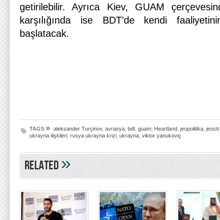
getirilebilir. Ayrıca Kiev, GUAM çerçevesind
karşılığında ise BDT’de kendi faaliyetin
başlatacak.
»
TAGS
aleksander Turçinov
,
avrasya
,
bdt
,
guam
,
Heartland
,
jeopolitika
,
jeostr
ukrayna ilişkileri
,
rusya ukrayna krizi
,
ukrayna
,
viktor yanukoviç
»
Related