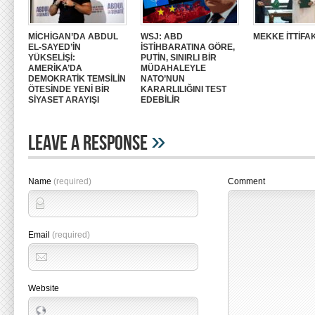
MİCHİGAN’DA ABDUL
WSJ: ABD
MEKKE İTTİFAK
EL-SAYED’İN
İSTİHBARATINA GÖRE,
YÜKSELİŞİ:
PUTİN, SINIRLI BİR
AMERİKA’DA
MÜDAHALEYLE
DEMOKRATİK TEMSİLİN
NATO’NUN
ÖTESİNDE YENİ BİR
KARARLILIĞINI TEST
SİYASET ARAYIŞI
EDEBİLİR
»
Leave A Response
Name
(required)
Comment
Email
(required)
Website