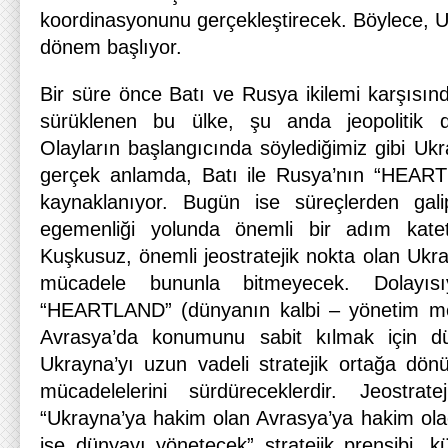
koordinasyonunu gerçekleştirecek. Böylece, Uk
dönem başlıyor.
Bir süre önce Batı ve Rusya ikilemi karşısınd
sürüklenen bu ülke, şu anda jeopolitik d
Olayların başlangıcında söylediğimiz gibi Uk
gerçek anlamda, Batı ile Rusya’nın “HEAR
kaynaklanıyor. Bugün ise süreçlerden gal
egemenliği yolunda önemli bir adım katet
Kuşkusuz, önemli jeostratejik nokta olan Ukr
mücadele bununla bitmeyecek. Dolayısıy
“HEARTLAND” (dünyanın kalbi – yönetim me
Avrasya’da konumunu sabit kılmak için dü
Ukrayna’yı uzun vadeli stratejik ortağa dö
mücadelelerini sürdüreceklerdir. Jeostratej
“Ukrayna’ya hakim olan Avrasya’ya hakim ola
ise dünyayı yönetecek” stratejik prensibi, kür