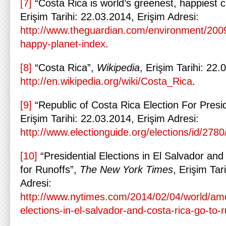
[7]
“Costa Rica is world’s greenest, happiest 
Erişim Tarihi: 22.03.2014, Erişim Adresi:
http://www.theguardian.com/environment/2009/
happy-planet-index
.
[8]
“Costa Rica”,
Wikipedia
, Erişim Tarihi: 22.
http://en.wikipedia.org/wiki/Costa_Rica
.
[9]
“Republic of Costa Rica Election For Presi
Erişim Tarihi: 22.03.2014, Erişim Adresi:
http://www.electionguide.org/elections/id/2780
[10]
“Presidential Elections in El Salvador an
for Runoffs”,
The New York Times
, Erişim Tar
Adresi:
http://www.nytimes.com/2014/02/04/world/amer
elections-in-el-salvador-and-costa-rica-go-to-