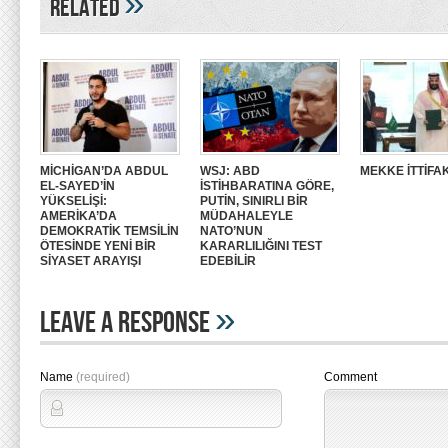
»
Related
MİCHİGAN’DA ABDUL
WSJ: ABD
MEKKE İTTİFAK
EL-SAYED’İN
İSTİHBARATINA GÖRE,
YÜKSELİŞİ:
PUTİN, SINIRLI BİR
AMERİKA’DA
MÜDAHALEYLE
DEMOKRATİK TEMSİLİN
NATO’NUN
ÖTESİNDE YENİ BİR
KARARLILIĞINI TEST
SİYASET ARAYIŞI
EDEBİLİR
»
Leave A Response
Name
(required)
Comment