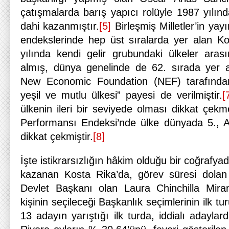
çatışmalarda barış yapıcı rolüyle 1987 yılın
dahi kazanmıştır.
[5]
Birleşmiş Milletler’in yayı
endekslerinde hep üst sıralarda yer alan K
yılında kendi gelir grubundaki ülkeler ara
almış, dünya genelinde de 62. sırada yer al
New Economic Foundation (NEF) tarafında
yeşil ve mutlu ülkesi” payesi de verilmiştir.
[
ülkenin ileri bir seviyede olması dikkat çekm
Performansı Endeksi’nde ülke dünyada 5., A
dikkat çekmiştir.
[8]
İşte istikrarsızlığın hâkim olduğu bir coğrafya
kazanan Kosta Rika’da, görev süresi dolan ü
Devlet Başkanı olan Laura Chinchilla Mira
kişinin seçileceği Başkanlık seçimlerinin ilk tu
13 adayın yarıştığı ilk turda, iddialı adaylar