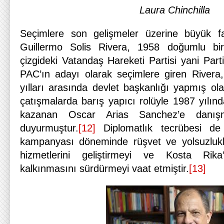
Laura Chinchilla
Seçimlere son gelişmeler üzerine büyük fa
Guillermo Solis Rivera, 1958 doğumlu bir s
çizgideki Vatandaş Hareketi Partisi yani Par
PAC’ın adayı olarak seçimlere giren River
yılları arasında devlet başkanlığı yapmış ol
çatışmalarda barış yapıcı rolüyle 1987 yılın
kazanan Oscar Arias Sanchez’e danışm
duyurmuştur.
[12]
Diplomatlık tecrübesi de
kampanyası döneminde rüşvet ve yolsuzlukl
hizmetlerini geliştirmeyi ve Kosta Rika
kalkınmasını sürdürmeyi vaat etmiştir.
[13]