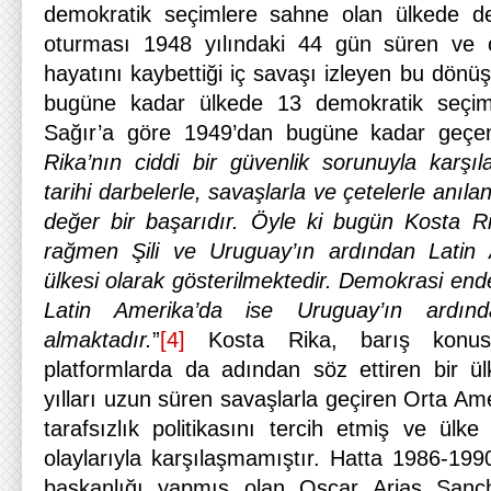
demokratik seçimlere sahne olan ülkede d
oturması 1948 yılındaki 44 gün süren ve ço
hayatını kaybettiği iç savaşı izleyen bu dön
bugüne kadar ülkede 13 demokratik seçim 
Sağır’a göre 1949’dan bugüne kadar geçen
Rika’nın ciddi bir güvenlik sorunuyla karş
tarihi darbelerle, savaşlarla ve çetelerle anı
değer bir başarıdır. Öyle ki bugün Kosta 
rağmen Şili ve Uruguay’ın ardından Latin 
ülkesi olarak gösterilmektedir. Demokrasi en
Latin Amerika’da ise Uruguay’ın ardınd
almaktadır.
”
[4]
Kosta Rika, barış konusu
platformlarda da adından söz ettiren bir ülk
yılları uzun süren savaşlarla geçiren Orta Ame
tarafsızlık politikasını tercih etmiş ve ülk
olaylarıyla karşılaşmamıştır. Hatta 1986-1990
başkanlığı yapmış olan Oscar Arias Sanch