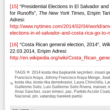
[15]
“Presidential Elections in El Salvador an
for Runoffs”,
The New York Times
, Erişim Tar
Adresi:
http://www.nytimes.com/2014/02/04/world/amer
elections-in-el-salvador-and-costa-rica-go-to-
[16]
“Costa Rican general election, 2014”,
Wik
22.03.2014, Erişim Adresi:
http://en.wikipedia.org/wiki/Costa_Rican_gene
»
TAGS
2014 kosta rika başkanlık seçimleri
,
insani ge
Francisco Araya
,
Johnny Francisco Araya Monge
,
José
kosta rika
,
kosta rika demokrasisi
,
Laura Chinchilla
,
La
Guillermo Solis
,
Luis Guillermo Solis Rivera
,
manset
,
m
Arias Sanchez
,
ozan örmeci
,
pac
,
Partido Acción Ciu
Nacional
,
pln
,
vatandaş hareketi partisi