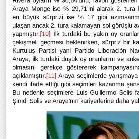
Rivera oyların % 30,64’ünü, favori gösterile
Araya Monge ise % 29,71’ini alarak 2. tura k
en büyük sürprizi ise % 17 gibi azımsanm
ulaşan ancak 2. tura kalamayan sol görüşlü av
yapmıştır.
[10]
İlk turdaki bu yakın oy oranla
çekişmeli geçmesi beklenirken, sürpriz bir kar
Kurtuluş Partisi yani Partido Liberación N
Araya, ilk turdaki düşük oy oranlarını ve anke
olmasını gerekçe göstererek kampanyası
açıklamıştır.
[11]
Araya seçimlerde yarışmaya
kendi ifade ettiği gibi seçimleri kazanma şa
Bu nedenle seçimlere Luis Guillermo Solis fa
Şimdi Solis ve Araya’nın kariyerlerine daha y