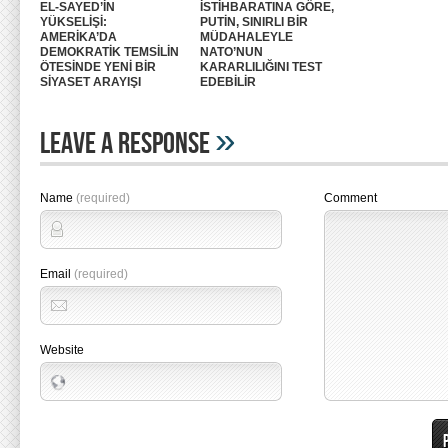
EL-SAYED’İN
İSTİHBARATINA GÖRE,
YÜKSELİŞİ:
PUTİN, SINIRLI BİR
AMERİKA’DA
MÜDAHALEYLE
DEMOKRATİK TEMSİLİN
NATO’NUN
ÖTESİNDE YENİ BİR
KARARLILIĞINI TEST
SİYASET ARAYIŞI
EDEBİLİR
»
Leave A Response
Name
(required)
Comment
Email
(required)
Website