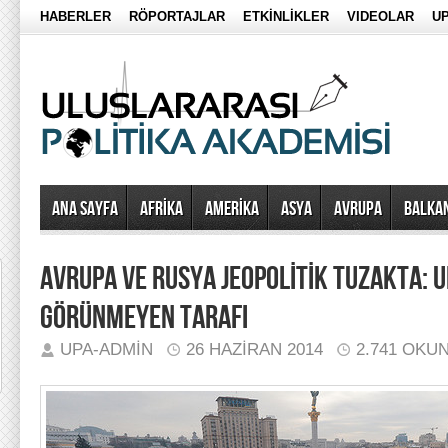
HABERLER
RÖPORTAJLAR
ETKİNLİKLER
VIDEOLAR
UP
Ana Sayfa
AFRİKA
AMERİKA
ASYA
AVRUPA
BALKA
AVRUPA VE RUSYA JEOPOLİTİK TUZAKTA: 
GÖRÜNMEYEN TARAFI
UPA-ADMIN
26 HAZIRAN 2014
2.741 OKU