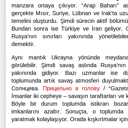
manzara ortaya çıkıyor. “Arap Baharı” ad
gerçekte Mısır, Suriye, Lübnan ve Irak’ta uzu
temelini oluşturdu. Şimdi sürecin aktif bölümü
Bundan sonra ise Türkiye ve İran geliyor. Ol
Rusya’nın sınırları yakınında yönetilebi
demektir.
Aynı mantık Ukrayna yönünde meydana
görülebilir. Şimdi savaş aslında Rusya’nın
yakınında gidiyor. Bazı uzmanlar ise d
toplumunda artık savaş atmosferi duyulmakt
Солнцева.
Прицельно в голову
/ “Gazeta
İnsanlar iki cepheye – savaşın taraftarları ve 
Böyle bir durum toplumda istikrarı boz
imkanlarını azaltır. Sonuçta, o toplumda
yaratmak kolaylaşıyor. Orada kışkırtmalar için 