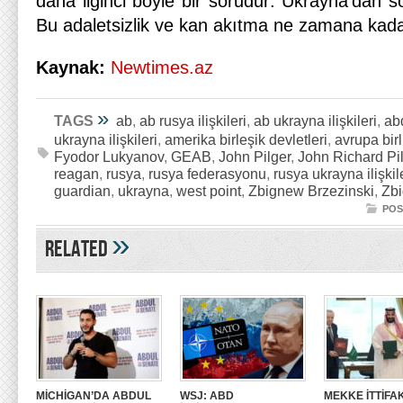
daha ilginci böyle bir sorudur: Ukrayna’dan s
Bu adaletsizlik ve kan akıtma ne zamana ka
Kaynak:
Newtimes.az
»
TAGS
ab
,
ab rusya ilişkileri
,
ab ukrayna ilişkileri
,
ab
ukrayna ilişkileri
,
amerika birleşik devletleri
,
avrupa birl
Fyodor Lukyanov
,
GEAB
,
John Pilger
,
John Richard Pi
reagan
,
rusya
,
rusya federasyonu
,
rusya ukrayna ilişkil
guardian
,
ukrayna
,
west point
,
Zbignew Brzezinski
,
Zbi
POS
»
Related
MİCHİGAN’DA ABDUL
WSJ: ABD
MEKKE İTTİFAK