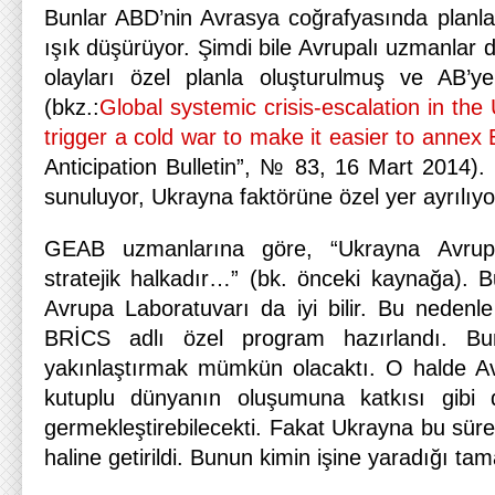
Bunlar ABD’nin Avrasya coğrafyasında planlar
ışık düşürüyor. Şimdi bile Avrupalı uzmanlar 
olayları özel planla oluşturulmuş ve AB’ye
(bkz.:
Global systemic crisis-escalation in the 
trigger a cold war to make it easier to annex
Anticipation Bulletin”, № 83, 16 Mart 2014)
sunuluyor, Ukrayna faktörüne özel yer ayrılıyo
GEAB uzmanlarına göre, “Ukrayna Avrup
stratejik halkadır…” (bk. önceki kaynağa).
Avrupa Laboratuvarı da iyi bilir. Bu nedenl
BRİCS adlı özel program hazırlandı. Bu
yakınlaştırmak mümkün olacaktı. O halde Av
kutuplu dünyanın oluşumuna katkısı gibi 
germekleştirebilecekti. Fakat Ukrayna bu sür
haline getirildi. Bunun kimin işine yaradığı ta