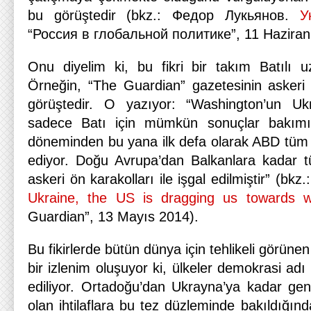
bu görüştedir (bkz.: Федор Лукьянов.
У
“Россия в глобальной политике”, 11 Haziran
Onu diyelim ki, bu fikri bir takım Batılı 
Örneğin, “The Guardian” gazetesinin askeri
görüştedir. O yazıyor: “Washington’un Ukr
sadece Batı için mümkün sonuçlar bakımın
döneminden bu yana ilk defa olarak ABD tüm d
ediyor. Doğu Avrupa’dan Balkanlara kadar
askeri ön karakolları ile işgal edilmiştir” (bkz
Ukraine, the US is dragging us towards w
Guardian”, 13 Mayıs 2014).
Bu fikirlerde bütün dünya için tehlikeli görünen
bir izlenim oluşuyor ki, ülkeler demokrasi adı
ediliyor. Ortadoğu’dan Ukrayna’ya kadar ge
olan ihtilaflara bu tez düzleminde bakıldığı