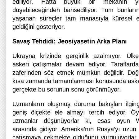
ediliyor. Hatta büyük bir mekanın yö
düşebileceğinden bahsediliyor. Tüm bunları
yaşanan süreçler tam manasıyla küresel et
geldiğini gösteriyor.
Savaş Tehdidi: Jeosiyasetin Arka Planı
Ukrayna krizinde gerginlik azalmıyor. Ülke
askeri çatışmalar devam ediyor. Taraflarda
zaferinden söz etmek mümkün değildir. Doğr
kısa zamanda tamamlanması konusunda askerl
gerçekte bu sorunun sonu görünmüyor.
Uzmanların oluşmuş duruma bakışları ilginç
geniş ölçekte ele almayı tercih ediyor. Öy
uzmanlar düşünüyorlar ki, esas oyun W
arasında gidiyor. Amerika’nın Rusya’yı uzun
çatışmaya çekmekte olduğunu vurguluyorlar.