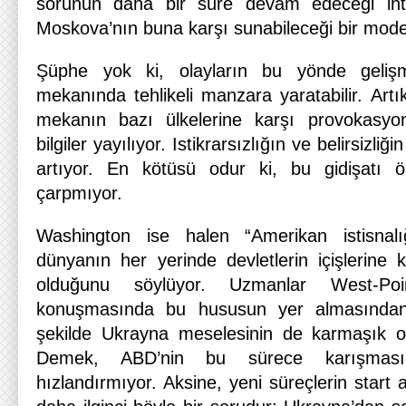
sorunun daha bir süre devam edeceği ihti
Moskova’nın buna karşı sunabileceği bir mode
Şüphe yok ki, olayların bu yönde geliş
mekanında tehlikeli manzara yaratabilir. Art
mekanın bazı ülkelerine karşı provokasyo
bilgiler yayılıyor. Istikrarsızlığın ve belirsizli
artıyor. En kötüsü odur ki, bu gidişatı 
çarpmıyor.
Washington ise halen “Amerikan istisnal
dünyanın her yerinde devletlerin içişlerine
olduğunu söylüyor. Uzmanlar West-Po
konuşmasında bu hususun yer almasından 
şekilde Ukrayna meselesinin de karmaşık ol
Demek, ABD’nin bu sürece karışmas
hızlandırmıyor. Aksine, yeni süreçlerin start a