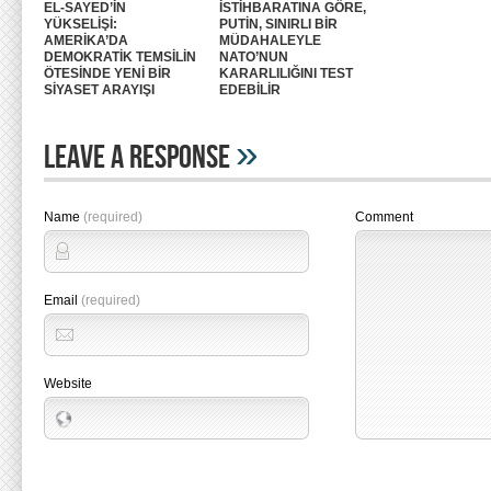
EL-SAYED’İN
İSTİHBARATINA GÖRE,
YÜKSELİŞİ:
PUTİN, SINIRLI BİR
AMERİKA’DA
MÜDAHALEYLE
DEMOKRATİK TEMSİLİN
NATO’NUN
ÖTESİNDE YENİ BİR
KARARLILIĞINI TEST
SİYASET ARAYIŞI
EDEBİLİR
»
Leave A Response
Name
(required)
Comment
Email
(required)
Website