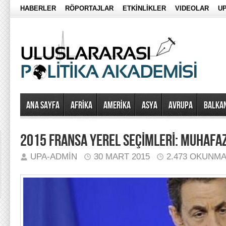
HABERLER
RÖPORTAJLAR
ETKİNLİKLER
VIDEOLAR
UP
Ana Sayfa
AFRİKA
AMERİKA
ASYA
AVRUPA
BALKA
2015 FRANSA YEREL SEÇİMLERİ: MUHAFA
UPA-ADMIN
30 MART 2015
2.473 OKUNM