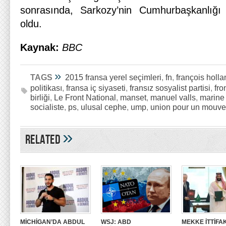
sonrasında, Sarkozy’nin Cumhurbaşkanlığı
oldu.
Kaynak:
BBC
»
TAGS
2015 fransa yerel seçimleri
,
fn
,
françois holl
politikası
,
fransa iç siyaseti
,
fransız sosyalist partisi
,
fro
birliği
,
Le Front National
,
manset
,
manuel valls
,
marine
socialiste
,
ps
,
ulusal cephe
,
ump
,
union pour un mouve
»
Related
MİCHİGAN’DA ABDUL
WSJ: ABD
MEKKE İTTİFAK