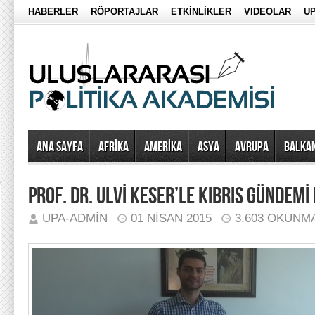
HABERLER
RÖPORTAJLAR
ETKİNLİKLER
VIDEOLAR
UP
Ana Sayfa
AFRİKA
AMERİKA
ASYA
AVRUPA
BALKA
PROF. DR. ULVİ KESER’LE KIBRIS GÜNDEM
UPA-ADMIN
01 NISAN 2015
3.603 OKUNM