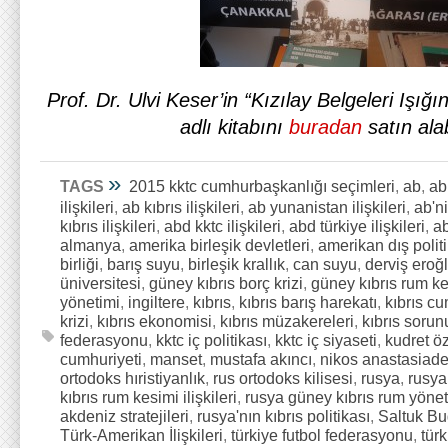
Prof. Dr. Ulvi Keser’in “Kızılay Belgeleri Işığ
adlı kitabını
buradan
satın alab
»
TAGS
2015 kktc cumhurbaşkanlığı seçimleri
,
ab
,
ab
ilişkileri
,
ab kıbrıs ilişkileri
,
ab yunanistan ilişkileri
,
ab'ni
kıbrıs ilişkileri
,
abd kktc ilişkileri
,
abd türkiye ilişkileri
,
ab
almanya
,
amerika birleşik devletleri
,
amerikan dış polit
birliği
,
barış suyu
,
birleşik krallık
,
can suyu
,
derviş eroğ
üniversitesi
,
güney kıbrıs borç krizi
,
güney kıbrıs rum k
yönetimi
,
ingiltere
,
kıbrıs
,
kıbrıs barış harekatı
,
kıbrıs cu
krizi
,
kıbrıs ekonomisi
,
kıbrıs müzakereleri
,
kıbrıs sorun
federasyonu
,
kktc iç politikası
,
kktc iç siyaseti
,
kudret ö
cumhuriyeti
,
manset
,
mustafa akıncı
,
nikos anastasiad
ortodoks hıristiyanlık
,
rus ortodoks kilisesi
,
rusya
,
rusya
kıbrıs rum kesimi ilişkileri
,
rusya güney kıbrıs rum yönetim
akdeniz stratejileri
,
rusya'nın kıbrıs politikası
,
Saltuk B
Türk-Amerikan İlişkileri
,
türkiye futbol federasyonu
,
tür