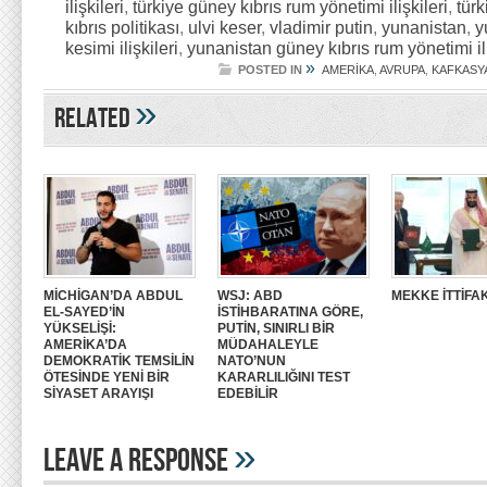
ilişkileri
,
türkiye güney kıbrıs rum yönetimi ilişkileri
,
türk
kıbrıs politikası
,
ulvi keser
,
vladimir putin
,
yunanistan
,
y
kesimi ilişkileri
,
yunanistan güney kıbrıs rum yönetimi ili
»
POSTED IN
AMERİKA
,
AVRUPA
,
KAFKASY
»
Related
MİCHİGAN’DA ABDUL
WSJ: ABD
MEKKE İTTİFAK
EL-SAYED’İN
İSTİHBARATINA GÖRE,
YÜKSELİŞİ:
PUTİN, SINIRLI BİR
AMERİKA’DA
MÜDAHALEYLE
DEMOKRATİK TEMSİLİN
NATO’NUN
ÖTESİNDE YENİ BİR
KARARLILIĞINI TEST
SİYASET ARAYIŞI
EDEBİLİR
»
Leave A Response