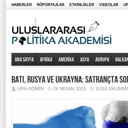
HABERLER
RÖPORTAJLAR
ETKİNLİKLER
VIDEOLAR
UP
Ana Sayfa
AFRİKA
AMERİKA
ASYA
AVRUPA
BALKA
BATI, RUSYA VE UKRAYNA: SATRANÇTA S
UPA-ADMIN
24 NISAN 2015
3.018 OKUNM