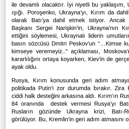
ile devamlı olacaktır. İyi niyetli bu yaklaşım, 
ışığı. Poroşenko, Ukrayna’yı, Kırım da dahi
olarak Batı’ya dahil etmek istiyor. Anca
Başkanı Sergei Narişkin’in, Ukrayna’nın Kı
ettiğini söylemesi, Ukraynalı liderin umutları
basın sözcüsü Dmitri Peskov’un “…Kimse ku
kimseye veremeyiz..” açıklaması, Moskova’n
kararlılığını ortaya koyarken, Kiev’in de gerç
ayak oldu.
Rusya, Kırım konusunda geri adım atmaya
politikada Putin’i zor durumda bırakır. Zira P
ciddi halk desteğini arkasına aldı. Kırım’ın Ru
84 oranında destek vermesi Rusya’yı Batı’y
Rusların gözünde Ukrayna krizi, Batı-Ru
görülüyor. Bu, Kremlin’in geri adım atmasını ol