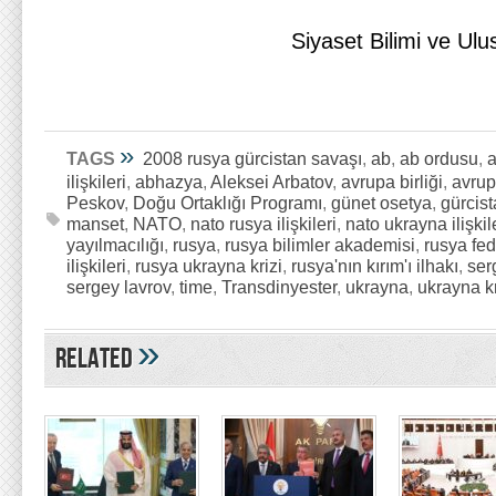
Siyaset Bilimi ve Ulu
»
TAGS
2008 rusya gürcistan savaşı
,
ab
,
ab ordusu
,
a
ilişkileri
,
abhazya
,
Aleksei Arbatov
,
avrupa birliği
,
avrup
Peskov
,
Doğu Ortaklığı Programı
,
günet osetya
,
gürcis
manset
,
NATO
,
nato rusya ilişkileri
,
nato ukrayna ilişkil
yayılmacılığı
,
rusya
,
rusya bilimler akademisi
,
rusya fe
ilişkileri
,
rusya ukrayna krizi
,
rusya'nın kırım'ı ilhakı
,
ser
sergey lavrov
,
time
,
Transdinyester
,
ukrayna
,
ukrayna kr
»
Related