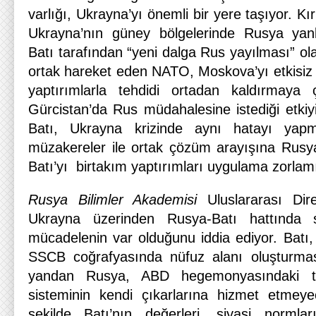
varlığı, Ukrayna’yı önemli bir yere taşıyor. Kı
Ukrayna’nın güney bölgelerinde Rusya yanlı
Batı tarafından “yeni dalga Rus yayılması” ola
ortak hareket eden NATO, Moskova’yı etkisiz ha
yaptırımlarla tehdidi ortadan kaldırmaya ç
Gürcistan’da Rus müdahalesine istediği etki
Batı, Ukrayna krizinde aynı hatayı yapma
müzakereler ile ortak çözüm arayışına Rusya
Batı’yı birtakım yaptırımları uygulama zorlamı
Rusya Bilimler Akademisi
Uluslararası Dir
Ukrayna üzerinden Rusya-Batı hattında si
mücadelenin var olduğunu iddia ediyor. Batı,
SSCB coğrafyasında nüfuz alanı oluşturma
yandan Rusya, ABD hegemonyasındaki t
sisteminin kendi çıkarlarına hizmet etmeye
şekilde Batı’nın değerleri, siyasi normlar