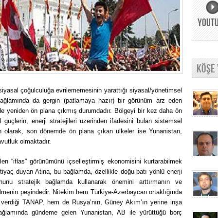
YOUT
KÖŞE
lü siyasal çoğulculuğa evrilememesinin yarattığı siyasal/yönetimsel
r bağlamında da gergin (patlamaya hazır) bir görünüm arz eden
 yeniden ön plana çıkmış durumdadır. Bölgeyi bir kez daha ön
güçlerin, enerji stratejileri üzerinden ifadesini bulan sistemsel
kin olarak, son dönemde ön plana çıkan ülkeler ise Yunanistan,
vutluk olmaktadır.
len “iflas” görünümünü içselleştirmiş ekonomisini kurtarabilmek
htiyaç duyan Atina, bu bağlamda, özellikle doğu-batı yönlü enerji
onunu stratejik bağlamda kullanarak önemini arttırmanın ve
ilmenin peşindedir. Nitekim hem Türkiye-Azerbaycan ortaklığında
k verdiği TANAP, hem de Rusya’nın, Güney Akım’ın yerine inşa
bağlamında gündeme gelen Yunanistan, AB ile yürüttüğü borç