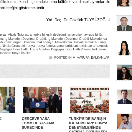
kelerinin kendi içlerindeki etno-kültürel ve dinsel ayrımlar ile
şabileceğini göstermektedir.
Yrd. Doç. Dr. Göktürk TÜYSÜZOĞLU
ipras
,
Alexis Tsipras
,
amerika birleşik devletleri
,
arnavutluk
,
avrupa birliği
,
lu
,
İç Makedon Devrimci Örgütü
,
İç Makedon Devrimci Örgütü-Makedonya
devrimci örgütü
,
kosova
,
makedonya
,
Makedonya Sosyal Demokrat Birliği
,
,
Nikola Gruevski
,
rusya
,
rusya federasyonu
,
sırbistan
,
sırbistan arnavutluk
Doğalgaz Boru Hattı
,
Trans Anadolu Doğalgaz Boru Hattı Projesi
,
türk akımı
,
anistan rusya ilişkileri
»
POSTED IN
AVRUPA
,
BALKANLAR
KI
ÇERÇEVE YASA
TÜRKİYE’DE BARIŞIN
TBMM’DE YASAMA
İLK ADIMLARI: DÜNYA
SÜRECİNDE
DENEYİMLERİNDE