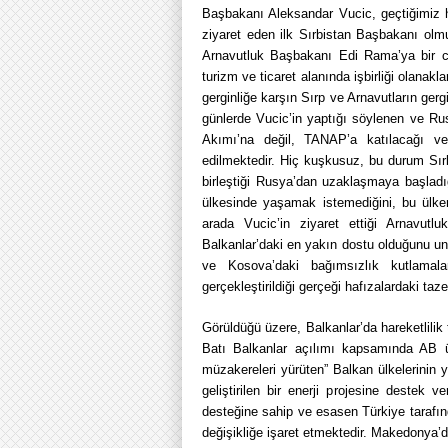
Başbakanı Aleksandar Vucic, geçtiğimiz haf
ziyaret eden ilk Sırbistan Başbakanı olmu
Arnavutluk Başbakanı Edi Rama’ya bir ce
turizm ve ticaret alanında işbirliği olan
gerginliğe karşın Sırp ve Arnavutların gerg
günlerde Vucic’in yaptığı söylenen ve Ru
Akımı’na değil, TANAP’a katılacağı v
edilmektedir. Hiç kuşkusuz, bu durum Sırb
birleştiği Rusya’dan uzaklaşmaya başladı
ülkesinde yaşamak istemediğini, bu ülke
arada Vucic’in ziyaret ettiği Arnavutl
Balkanlar’daki en yakın dostu olduğunu u
ve Kosova’daki bağımsızlık kutlamala
gerçekleştirildiği gerçeği hafızalardaki taze
Görüldüğü üzere, Balkanlar’da hareketlilik
Batı Balkanlar açılımı kapsamında AB üy
müzakereleri yürüten” Balkan ülkelerinin yö
geliştirilen bir enerji projesine destek
desteğine sahip ve esasen Türkiye tarafın
değişikliğe işaret etmektedir. Makedonya’d