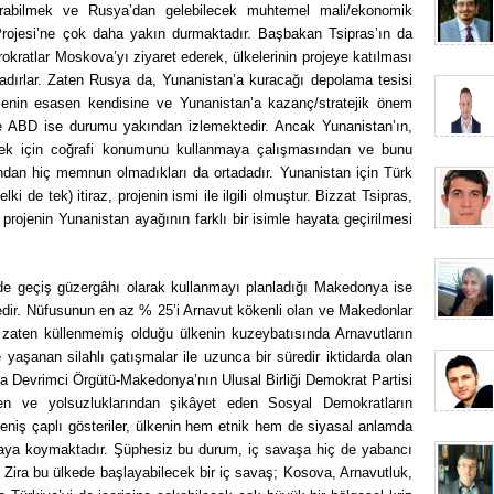
urabilmek ve Rusya’dan gelebilecek muhtemel mali/ekonomik
rojesi’ne çok daha yakın durmaktadır. Başbakan Tsipras’ın da
okratlar Moskova’yı ziyaret ederek, ülkelerinin projeye katılması
adırlar. Zaten Rusya da, Yunanistan’a kuracağı depolama tesisi
ojenin esasen kendisine ve Yunanistan’a kazanç/stratejik önem
e ABD ise durumu yakından izlemektedir. Ancak Yunanistan’ın,
mek için coğrafi konumunu kullanmaya çalışmasından ve bunu
dan hiç memnun olmadıkları da ortadadır. Yunanistan için Türk
ki de tek) itiraz, projenin ismi ile ilgili olmuştur. Bizzat Tsipras,
 projenin Yunanistan ayağının farklı bir isimle hayata geçirilmesi
de geçiş güzergâhı olarak kullanmayı planladığı Makedonya ise
ndedir. Nüfusunun en az % 25’i Arnavut kökenli olan ve Makedonlar
in zaten küllenmemiş olduğu ülkenin kuzeybatısında Arnavutların
yaşanan silahlı çatışmalar ile uzunca bir süredir iktidarda olan
ya Devrimci Örgütü-Makedonya’nın Ulusal Birliği Demokrat Partisi
den ve yolsuzluklarından şikâyet eden Sosyal Demokratların
i geniş çaplı gösteriler, ülkenin hem etnik hem de siyasal anlamda
ortaya koymaktadır. Şüphesiz bu durum, iç savaşa hiç de yabancı
r. Zira bu ülkede başlayabilecek bir iç savaş; Kosova, Arnavutluk,