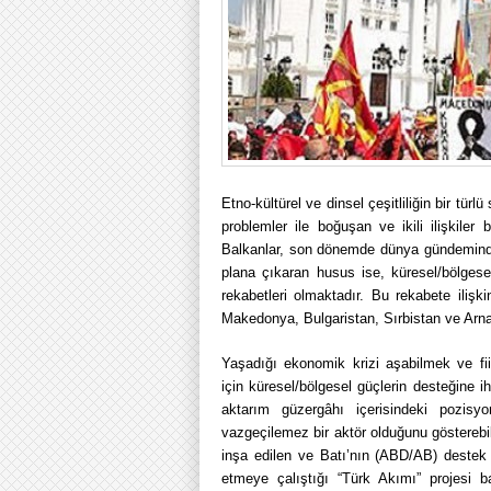
Etno-kültürel ve dinsel çeşitliliğin bir tür
problemler ile boğuşan ve ikili ilişkile
Balkanlar, son dönemde dünya gündeminde
plana çıkaran husus ise, küresel/bölgesel 
rekabetleri olmaktadır. Bu rekabete iliş
Makedonya, Bulgaristan, Sırbistan ve Arna
Yaşadığı ekonomik krizi aşabilmek ve fii
için küresel/bölgesel güçlerin desteğine i
aktarım güzergâhı içerisindeki pozisy
vazgeçilemez bir aktör olduğunu göstereb
inşa edilen ve Batı’nın (ABD/AB) deste
etmeye çalıştığı “Türk Akımı” projesi 