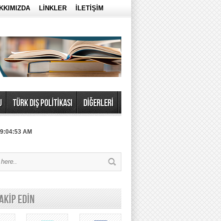
KKIMIZDA
LİNKLER
İLETİŞİM
U
TÜRK DIŞ POLİTİKASI
DİĞERLERİ
 9:04:53 AM
TAKİP EDİN