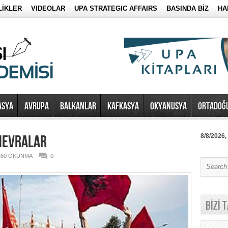
LİKLER
VIDEOLAR
UPA STRATEGIC AFFAIRS
BASINDA BİZ
HA
ASYA
AVRUPA
BALKANLAR
KAFKASYA
OKYANUSYA
ORTADOĞ
NEVRALAR
8/8/2026,
260 OKUNMA
0
BİZİ 