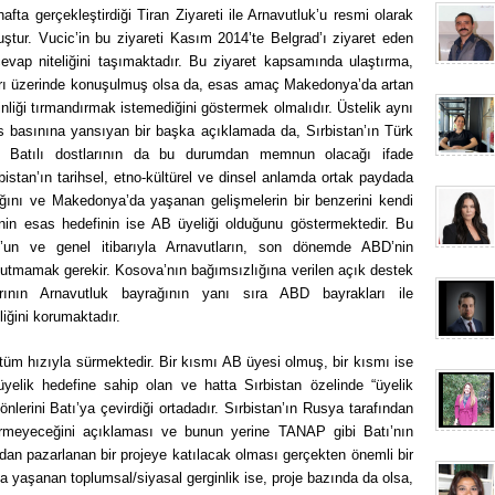
ta gerçekleştirdiği Tiran Ziyareti ile Arnavutluk’u resmi olarak
ştur. Vucic’in bu ziyareti Kasım 2014’te Belgrad’ı ziyaret eden
vap niteliğini taşımaktadır. Bu ziyaret kapsamında ulaştırma,
akları üzerinde konuşulmuş olsa da, esas amaç Makedonya’da artan
inliği tırmandırmak istemediğini göstermek olmalıdır. Üstelik aynı
s basınına yansıyan bir başka açıklamada da, Sırbistan’ın Türk
e Batılı dostlarının da bu durumdan memnun olacağı ifade
istan’ın tarihsel, etno-kültürel ve dinsel anlamda ortak paydada
ğını ve Makedonya’da yaşanan gelişmelerin bir benzerini kendi
nin esas hedefinin ise AB üyeliği olduğunu göstermektedir. Bu
uk’un ve genel itibarıyla Arnavutların, son dönemde ABD’nin
nutmamak gerekir. Kosova’nın bağımsızlığına verilen açık destek
rının Arnavutluk bayrağının yanı sıra ABD bayrakları ile
liğini korumaktadır.
 tüm hızıyla sürmektedir. Bir kısmı AB üyesi olmuş, bir kısmı ise
elik hedefine sahip olan ve hatta Sırbistan özelinde “üyelik
nlerini Batı’ya çevirdiği ortadadır. Sırbistan’ın Rusya tarafından
 vermeyeceğini açıklaması ve bunun yerine TANAP gibi Batı’nın
dan pazarlanan bir projeye katılacak olması gerçekten önemli bir
a yaşanan toplumsal/siyasal gerginlik ise, proje bazında da olsa,