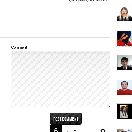
ÇATIŞMA ÇÖZÜMLERİ
Comment
+
altı
=