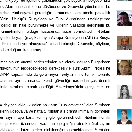
a Türkiye’yi de içerisine çekebilecek çok büyük bir bölgesel kriz
ürk Akımı’na dâhil etme düşüncesi ve Gruevski yönetiminin bu
ki etnik/siyasal gerginliğin tırmanması arasındaki paralellik
B’nin, Üsküp’ü Rusya’dan ve Türk Akımı’ndan uzaklaştırma
i çekici bir hale bürünmekte ve ülkenin yaşadığı gerginliğin bu
kimin/kimlerin olduğu hususunda ipucu vermektedir. Nitekim
 günlerde yaptığı açıklamayla Avrupa Komisyonu (AB) ile Rusya
 Projesi’nde yer almayacağını ifade etmiştir. Gruevski, böylece,
nda olduğunu kanıtlamıştır.
mesinin en önemli nedenlerinden biri olarak görülen Bulgaristan
syonu’nun reddedebileceği gerekçesiyle Türk Akımı Projesi’ne
TANAP kapsamında da görülmeyen Sofya’nın ne tür bir tercihte
garistan, aynı zamanda, kendi güvenliği açısından çok önemli
çelerle akrabası olarak gördüğü Makedonya’daki gelişmeleri de
 deyince akla ilk gelen halkların “ulus devletleri” olan Sırbistan
erin Kosova’ya ve hatta Sırbistan’a sıçrama ihtimalini görmeleri
lsun sıyrılmaya karar vermiş gibi görünmektedir. Nitekim her iki
i projeleri üzerinden yaratılan gerginliğin etno-kültürel ayrım
al/bölgesel krize neden olabileceğini görmektedirler. Sırbistan