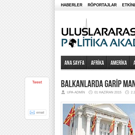
HABERLER
RÖPORTAJLAR
ETKİN
Ana Sayfa
AFRİKA
AMERİKA
BALKANLARDA GARİP MA
Tweet
UPA-ADMIN
01 HAZIRAN 2015
2.