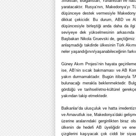
Sırbistan, Bulgaristan, Yunanistan ve hatt
yaratacaktır. Rusya’nın, Makedonya’yı T
düşünceye destek vermesiyle Makedonya’da
dikkat çekicidir. Bu durum, ABD ve A
düşüncesiyle birleştiği anda daha da ilg
seviyeye dek yükselmesinin arkasında 
Başbakan Nikola Gruevski de, geçtiğimiz
anlaşmadığı takdirde ülkesinin Türk Akımı
neler yaşandığının/yaşanabileceğinin farkı
Güney Akım Projesi’nin hayata geçirileme
ise, AB’nin sıcak bakmaması ve AB Komi
yakın durmamaktadır. Bugün itibarıyla 
bulunacağı merakla beklenmektedir. Bul
gördüğü ve tarihsel/etno-kültürel gerek
yakından takip etmektedir.
Balkanlar’da ulusçuluk ve hatta irredentizm
ve Arnavutluk ise, Makedonya’daki gelişmel
üzerine aralarındaki gerginlikten biraz o
ülkenin de hedefi AB üyeliğidir ve enerj
çizgilerini kaşıyacak çok ciddi bir siyas