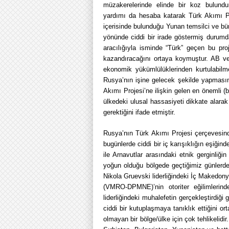
müzakerelerinde elinde bir koz bulund
yardımı da hesaba katarak Türk Akımı P
içerisinde bulunduğu Yunan temsilci ve bür
yönünde ciddi bir irade göstermiş durumd
aracılığıyla isminde “Türk” geçen bu pr
kazandıracağını ortaya koymuştur. AB v
ekonomik yükümlülüklerinden kurtulabil
Rusya’nın işine gelecek şekilde yapmasın
Akımı Projesi’ne ilişkin gelen en önemli (bel
ülkedeki ulusal hassasiyeti dikkate alarak
gerektiğini ifade etmiştir.
Rusya’nın Türk Akımı Projesi çerçevesin
bugünlerde ciddi bir iç karışıklığın eşiği
ile Arnavutlar arasındaki etnik gerginliğ
yoğun olduğu bölgede geçtiğimiz günlerde 
Nikola Gruevski liderliğindeki İç Makedon
(VMRO-DPMNE)’nin otoriter eğilimlerin
liderliğindeki muhalefetin gerçekleştirdiğ
ciddi bir kutuplaşmaya tanıklık ettiğini 
olmayan bir bölge/ülke için çok tehlikelidi