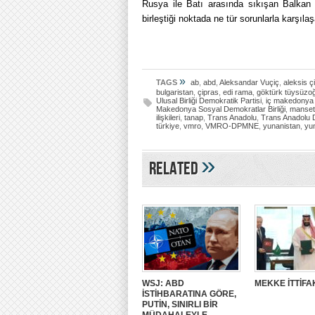
Rusya ile Batı arasında sıkışan Balkan ül
birleştiği noktada ne tür sorunlarla karşıla
»
TAGS
ab
,
abd
,
Aleksandar Vuçiç
,
aleksis ç
bulgaristan
,
çipras
,
edi rama
,
göktürk tüysüzoğ
Ulusal Birliği Demokratik Partisi
,
iç makedonya 
Makedonya Sosyal Demokratlar Birliği
,
manset
ilişkileri
,
tanap
,
Trans Anadolu
,
Trans Anadolu 
türkiye
,
vmro
,
VMRO-DPMNE
,
yunanistan
,
yun
»
Related
WSJ: ABD
MEKKE İTTİFA
İSTİHBARATINA GÖRE,
PUTİN, SINIRLI BİR