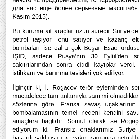
для нас еще более серьезные масштабы”
Kasım 2015).
Bu kuruma ait araçlar uzun süredir Suriye’de
petrol taşıyor, onu satıyor ve kazanç el
bombaları ise daha çok Beşar Esad ordusu
IŞİD, sadece Rusya’nın 30 Eylül’den so
saldırılarından sonra ciddi kayıplar verdi
istihkam ve barınma tesisleri yok ediliyor.
İlginçtir ki, İ. Rogaçov terör eyleminden so
mücadelede tam anlamıyla samimi olmadıklar
sözlerine göre, Fransa savaş uçaklarının ş
bombalamasının temel nedeni kendini savu
amaçlara bağlıdır. Somut olarak ise Rogaç
ediyorum ki, Fransız ortaklarımız Suriye
başarılı saldırısını ve yakın zamanda petrol 