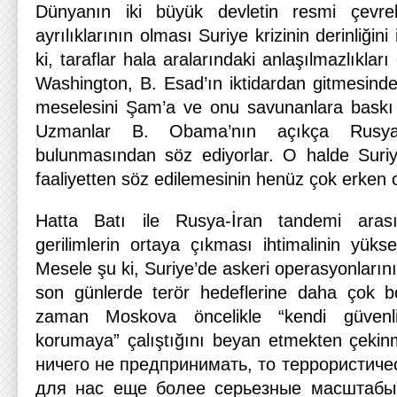
Dünyanın iki büyük devletin resmi çevrele
ayrılıklarının olması Suriye krizinin derinliğin
ki, taraflar hala aralarındaki anlaşılmazlıklar
Washington, B. Esad’ın iktidardan gitmesinde ı
meselesini Şam’a ve onu savunanlara baskı a
Uzmanlar B. Obama’nın açıkça Rusya
bulunmasından söz ediyorlar. O halde Suriy
faaliyetten söz edilemesinin henüz çok erken 
Hatta Batı ile Rusya-İran tandemi ara
gerilimlerin ortaya çıkması ihtimalinin yüksel
Mesele şu ki, Suriye’de askeri operasyonları
son günlerde terör hedeflerine daha çok b
zaman Moskova öncelikle “kendi güvenl
korumaya” çalıştığını beyan etmekten çekinm
ничего не предпринимать, то террористиче
для нас еще более серьезные масштабы”