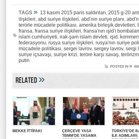
»
TAGS
13 kasım 2015 paris saldırıları
,
2015 g-20 ant
ilişkileri
,
abd suriye ilişkileri
,
abd'nin suriye planı
,
abd'ni
terörle mücadele politikası
,
amerika birleşik devletleri
,
fransa
,
fransa suriye ilişkileri
,
fransa'nın ışid'i bombala
islam cumhuriyeti
,
ırak-şam islam devleti
,
ışid
,
kommers
federasyonu
,
rusya suriye ilişkileri
,
rusya'nın suriye poli
mücadele politikası
,
sergei lavrov
,
sergey lavrov
,
sergi 
suriye içsavaşı
,
suriye krizi
,
teröre karşı savaş
,
terörizm
putin
»
POSTED IN
AM
»
Related
MEKKE İTTİFAKI
ÇERÇEVE YASA
TÜRKİYE’DE B
TBMM’DE YASAMA
İLK ADIMLARI