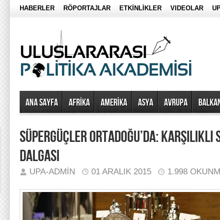
HABERLER
RÖPORTAJLAR
ETKİNLİKLER
VIDEOLAR
UP
Ana Sayfa
AFRİKA
AMERİKA
ASYA
AVRUPA
BALKA
SÜPERGÜÇLER ORTADOĞU’DA: KARŞILIKLI 
DALGASI
UPA-ADMIN
01 ARALIK 2015
1.998 OKUN