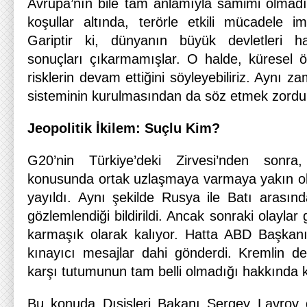
Avrupa’nın bile tam anlamıyla samimi olmadı
koşullar altında, terörle etkili mücadele i
Gariptir ki, dünyanın büyük devletleri h
sonuçları çıkarmamışlar. O halde, küresel ölç
risklerin devam ettiğini söyleyebiliriz. Aynı z
sisteminin kurulmasından da söz etmek zordu
Jeopolitik İkilem: Suçlu Kim?
G20’nin Türkiye’deki Zirvesi’nden sonra,
konusunda ortak uzlaşmaya varmaya yakın oldu
yayıldı. Aynı şekilde Rusya ile Batı arasınd
gözlemlendiği bildirildi. Ancak sonraki olaylar
karmaşık olarak kalıyor. Hatta ABD Başkanı
kınayıcı mesajlar dahi gönderdi. Kremlin d
karşı tutumunun tam belli olmadığı hakkında 
Bu konuda Dışişleri Bakanı Sergey Lavrov d