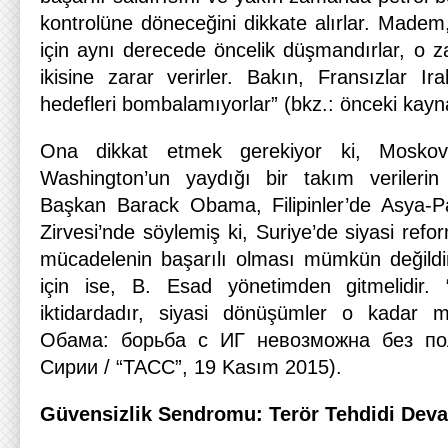
kontrolüne döneceğini dikkate alırlar. Madem
için aynı derecede öncelik düşmandırlar, o z
ikisine zarar verirler. Bakın, Fransızlar Ir
hedefleri bombalamıyorlar” (bkz.: önceki kayn
Ona dikkat etmek gerekiyor ki, Moskova
Washington’un yaydığı bir takım verilerin
Başkan Barack Obama, Filipinler’de Asya-Pas
Zirvesi’nde söylemiş ki, Suriye’de siyasi refo
mücadelenin başarılı olması mümkün değildi
için ise, B. Esad yönetimden gitmelidir
iktidardadır, siyasi dönüşümler o kadar m
Обама: борьба с ИГ невозможна без по
Сирии / “ТАСС”, 19 Kasım 2015).
Güvensizlik Sendromu: Terör Tehdidi Dev