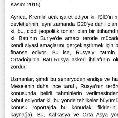
Kasım 2015).
Ayrıca, Kremlin açık işaret ediyor ki, IŞİD’in m
devletlerinin, aynı zamanda G20’ye dahil olan ül
ki, bu, ciddi jeopolitik tonları olan bir ittihamd
ki, Batı’nın Suriye’de amacı terörle mücade
kendi siyasi amaçlarını gerçekleştirmek için b
finanse ediyor. Bu ise, Rusya’yı tatmin
Ortadoğu’da Batı-Rusya askeri ihtilafının 
zordur.
Uzmanlar, şimdi bu senaryodan endişe ve has
Meselenin daha ince tarafı, Rusya’nın terö
konusunda belirli tahminlerin verilmesinde
kabul ediyorlar ki, bu yönde tehlikeler büyüm
konusu röportajda bu konudaki fikirlerin
kaynağa). Bu, Kafkasya ve Orta Asya yönü