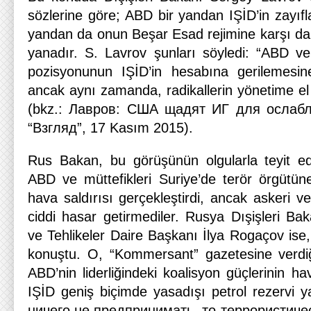
sözlerine göre; ABD bir yandan IŞİD’in zayıfl
yandan da onun Beşar Esad rejimine karşı da
yanadır. S. Lavrov şunları söyledi: “ABD ve 
pozisyonunun IŞİD’in hesabına gerilemesine
ancak aynı zamanda, radikallerin yönetime el
(bkz.: Лавров: США щадят ИГ для ослабл
“Взгляд”, 17 Kasım 2015).
Rus Bakan, bu görüşünün olgularla teyit edild
ABD ve müttefikleri Suriye’de terör örgütün
hava saldırısı gerçekleştirdi, ancak askeri ve 
ciddi hasar getirmediler. Rusya Dışişleri Baka
ve Tehlikeler Daire Başkanı İlya Rogaçov ise
konuştu. O, “Kommersant” gazetesine verdiği
ABD’nin liderliğindeki koalisyon güçlerinin ha
IŞİD geniş biçimde yasadışı petrol rezervi y
ничего не предпринимать, то террористиче