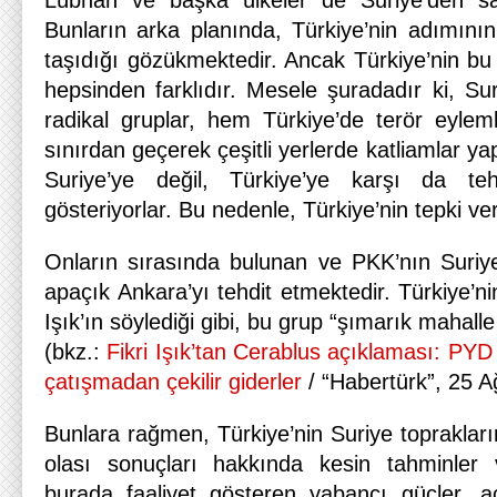
Lübnan ve başka ülkeler de Suriye’den sağ
Bunların arka planında, Türkiye’nin adımının 
taşıdığı gözükmektedir. Ancak Türkiye’nin b
hepsinden farklıdır. Mesele şuradadır ki, Sur
radikal gruplar, hem Türkiye’de terör eylem
sınırdan geçerek çeşitli yerlerde katliamlar y
Suriye’ye değil, Türkiye’ye karşı da teh
gösteriyorlar. Bu nedenle, Türkiye’nin tepki ve
Onların sırasında bulunan ve PKK’nın Suriy
apaçık Ankara’yı tehdit etmektedir. Türkiye’
Işık’ın söylediği gibi, bu grup “şımarık mahall
(bkz.:
Fikri Işık’tan Cerablus açıklaması: PYD
çatışmadan çekilir giderler
/ “Habertürk”, 25 A
Bunlara rağmen, Türkiye’nin Suriye topraklar
olası sonuçları hakkında kesin tahminler
burada faaliyet gösteren yabancı güçler, a