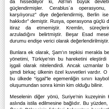
da hissediliyor ki, AB’nin büyük devletl
güçlendirmişler. Cerablus`a operasyonu
karşılıyoruz” diye değerlendirmiş, Berlin is
hakkıdır” demiştir. Rusya, operasyona güçlü 
itiraz da etmemiştir. Kremlin, süreçler
arzuladığını belirtmiştir. Beşar Esad mese
durumu endişe verici olarak değerlendirilmiştir
Bunlara ek olarak, Şam’ın tepkisi merakla b
yönetimi, Türkiye’nin bu hareketini eleştirdi
işgali olarak nitelendirdi. Ancak uzmanlar bel
şimdi birkaç ülkenin özel kuvvetleri vardır. O
bu ülkede “işgal”le egemenliğin sınırı kaybo
oluşumundan sonra kimin kim olduğu bilinir.
Meselenin diğer yönü, Suriye’nin kuzeyinin K
aslında istila edilmesine bağlıdır. Bu yüzden