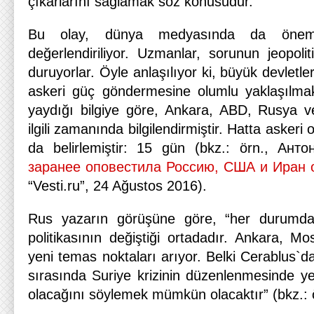
çıkarlarını sağlamak söz konusudur.
Bu olay, dünya medyasında da öneml
değerlendiriliyor. Uzmanlar, sorunun jeopoli
duruyorlar. Öyle anlaşılıyor ki, büyük devletle
askeri güç göndermesine olumlu yaklaşılmak
yaydığı bilgiye göre, Ankara, ABD, Rusya v
ilgili zamanında bilgilendirmiştir. Hatta asker
da belirlemiştir: 15 gün (bkz.: örn., Ан
заранее оповестила Россию, США и Иран 
“Vesti.ru”, 24 Ağustos 2016).
Rus yazarın görüşüne göre, “her durumda,
politikasının değiştiği ortadadır. Ankara, M
yeni temas noktaları arıyor. Belki Cerablus`d
sırasında Suriye krizinin düzenlenmesinde ye
olacağını söylemek mümkün olacaktır” (bkz.: 