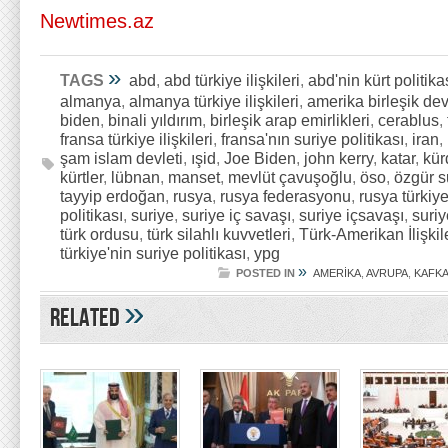
Newtimes.az
»
TAGS
abd
,
abd türkiye ilişkileri
,
abd'nin kürt politika
almanya
,
almanya türkiye ilişkileri
,
amerika birleşik devl
biden
,
binali yıldırım
,
birleşik arap emirlikleri
,
cerablus
,
fransa türkiye ilişkileri
,
fransa'nın suriye politikası
,
iran
,
şam islam devleti
,
ışid
,
Joe Biden
,
john kerry
,
katar
,
kür
kürtler
,
lübnan
,
manset
,
mevlüt çavuşoğlu
,
öso
,
özgür s
tayyip erdoğan
,
rusya
,
rusya federasyonu
,
rusya türkiye 
politikası
,
suriye
,
suriye iç savaşı
,
suriye içsavaşı
,
suriy
türk ordusu
,
türk silahlı kuvvetleri
,
Türk-Amerikan İlişkil
türkiye'nin suriye politikası
,
ypg
»
POSTED IN
AMERİKA
,
AVRUPA
,
KAFK
»
Related