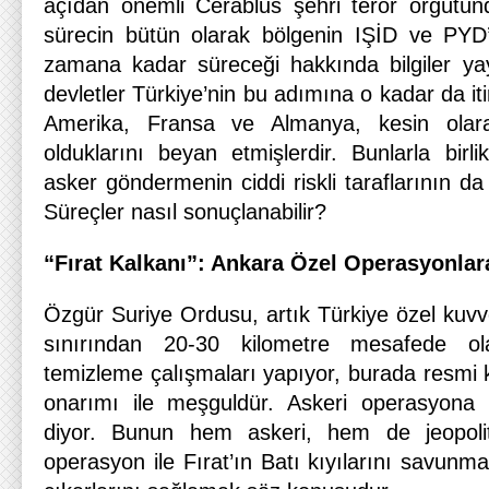
açıdan önemli Cerablus şehri terör örgütün
sürecin bütün olarak bölgenin IŞİD ve PYD
zamana kadar süreceği hakkında bilgiler yayı
devletler Türkiye’nin bu adımına o kadar da it
Amerika, Fransa ve Almanya, kesin olar
olduklarını beyan etmişlerdir. Bunlarla birl
asker göndermenin ciddi riskli taraflarının da
Süreçler nasıl sonuçlanabilir?
“Fırat Kalkanı”: Ankara Özel Operasyonlar
Özgür Suriye Ordusu, artık Türkiye özel kuvvet
sınırından 20-30 kilometre mesafede ol
temizleme çalışmaları yapıyor, burada resmi ku
onarımı ile meşguldür. Askeri operasyona T
diyor. Bunun hem askeri, hem de jeopolit
operasyon ile Fırat’ın Batı kıyılarını savunm