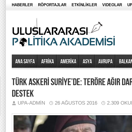
HABERLER
RÖPORTAJLAR
ETKİNLİKLER
VIDEOLAR
UP
Ana Sayfa
AFRİKA
AMERİKA
ASYA
AVRUPA
BALKA
TÜRK ASKERİ SURİYE’DE: TERÖRE AĞIR D
DESTEK
UPA-ADMIN
26 AĞUSTOS 2016
2.309 OK