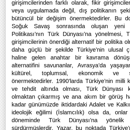
girişimcilerinden farklı olarak, fikir girişimcil
veya uygulamada değil, dış politikanın şek
bütüncül bir değişim önermektedirler. Bu d
Soğuk Savaş sonrasında oluşan yeni k
Politikası’nın Türk Dünyası’na yönelmesi, Tü
girişimcilerinin önerdiği alternatif bir politika
daha güçlü bir şekilde Türkiye’nin ulusal çı
haline gelen anahtar bir kavrama dönüş
alternatifini savunanlar, Avrasya’da yaşay
kültürel, toplumsal, ekonomik ve si
önermektedirler. 1990’larda Türkiye’nin milli ki
ve tehdit altında olması, Türk Dünyası ka
olmaktan çıkarmış ve ana akım bir görüş hal
kadar günümüzde iktidardaki Adalet ve Kalkınm
ideolojik eğilimi (İslamcılık) olsa da, onlar 
döneminde Türk Dünyası’na yönelik baş
sürdürmüşlerdir. Yazar, bu noktada Türkiye