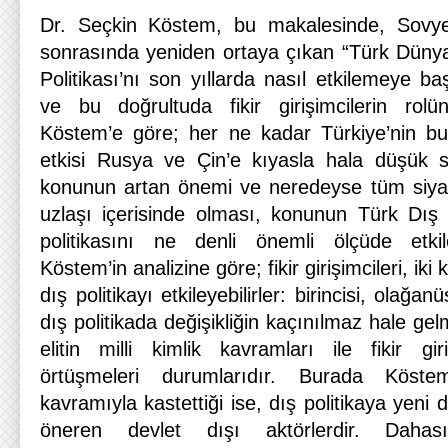
Dr. Seçkin Köstem, bu makalesinde, Sovyetle
sonrasında yeniden ortaya çıkan “Türk Düny
Politikası’nı son yıllarda nasıl etkilemeye ba
ve bu doğrultuda fikir girişimcilerin rolü
Köstem’e göre; her ne kadar Türkiye’nin bu
etkisi Rusya ve Çin’e kıyasla hala düşük s
konunun artan önemi ve neredeyse tüm siyas
uzlaşı içerisinde olması, konunun Türk Dış P
politikasını ne denli önemli ölçüde etkile
Köstem’in analizine göre; fikir girişimcileri, iki 
dış politikayı etkileyebilirler: birincisi, olağ
dış politikada değişikliğin kaçınılmaz hale gelm
elitin milli kimlik kavramları ile fikir giriş
örtüşmeleri durumlarıdır. Burada Köstem’in
kavramıyla kastettiği ise, dış politikaya yeni
öneren devlet dışı aktörlerdir. Daha