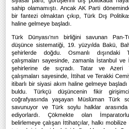
siyasal parti, görüşlerini dış politikada ha
sahip olamamıştı. Ancak AK Parti dönemind
bir fantezi olmaktan çıkıp, Türk Dış Politika
haline gelmeye başladı.
Türk Dünyası’nın birliğini savunan Pan-Tü
düşünce sistematiği, 19. yüzyılda Bakü, Ba
şehirlerde doğdu. Osmanlı dışındaki Tü
çalışmaları sayesinde, zamanla İstanbul ve 
şehirlerine de sıçradı. Tatar ve Azeri T
çalışmaları sayesinde, İttihat ve Terakki Cemi
itibarlı bir siyasi akım haline gelmeye başlad
buldu. Türkçü düşüncenin fikir girişimc
coğrafyasında yaşayan Müslüman Türk soyl
savunuyor ve Türk soylu halklar arasında b
ediyorlardı. Çökmekte olan İmparatorlu
belirlemeye çalışan İttihatçılar, halkı mobiliz