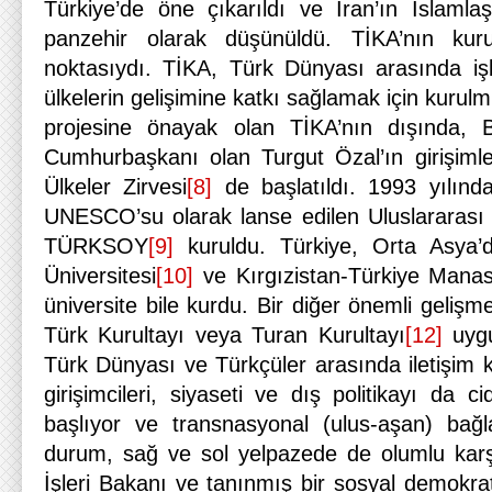
Türkiye’de öne çıkarıldı ve İran’ın İslamlaşt
panzehir olarak düşünüldü. TİKA’nın ku
noktasıydı. TİKA, Türk Dünyası arasında işbi
ülkelerin gelişimine katkı sağlamak için kurul
projesine önayak olan TİKA’nın dışında,
Cumhurbaşkanı olan Turgut Özal’ın girişimle
Ülkeler Zirvesi
[8]
de başlatıldı. 1993 yılınd
UNESCO’su olarak lanse edilen Uluslararası T
TÜRKSOY
[9]
kuruldu. Türkiye, Orta Asya
Üniversitesi
[10]
ve Kırgızistan-Türkiye Manas
üniversite bile kurdu. Bir diğer önemli gelişm
Türk Kurultayı veya Turan Kurultayı
[12]
uygu
Türk Dünyası ve Türkçüler arasında iletişim ka
girişimcileri, siyaseti ve dış politikayı da 
başlıyor ve transnasyonal (ulus-aşan) bağl
durum, sağ ve sol yelpazede de olumlu karş
İşleri Bakanı ve tanınmış bir sosyal demokrat