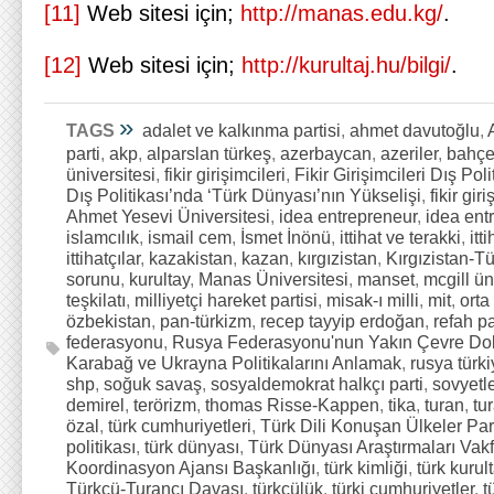
[11]
Web sitesi için;
http://manas.edu.kg/
.
[12]
Web sitesi için;
http://kurultaj.hu/bilgi/
.
»
TAGS
adalet ve kalkınma partisi
,
ahmet davutoğlu
,
parti
,
akp
,
alparslan türkeş
,
azerbaycan
,
azeriler
,
bahçe
üniversitesi
,
fikir girişimcileri
,
Fikir Girişimcileri Dış Po
Dış Politikası’nda ‘Türk Dünyası’nın Yükselişi
,
fikir gir
Ahmet Yesevi Üniversitesi
,
idea entrepreneur
,
idea ent
islamcılık
,
ismail cem
,
İsmet İnönü
,
ittihat ve terakki
,
itt
ittihatçılar
,
kazakistan
,
kazan
,
kırgızistan
,
Kırgızistan-T
sorunu
,
kurultay
,
Manas Üniversitesi
,
manset
,
mcgill ün
teşkilatı
,
milliyetçi hareket partisi
,
misak-ı milli
,
mit
,
orta
özbekistan
,
pan-türkizm
,
recep tayyip erdoğan
,
refah pa
federasyonu
,
Rusya Federasyonu'nun Yakın Çevre Dok
Karabağ ve Ukrayna Politikalarını Anlamak
,
rusya türkiy
shp
,
soğuk savaş
,
sosyaldemokrat halkçı parti
,
sovyetle
demirel
,
terörizm
,
thomas Risse-Kappen
,
tika
,
turan
,
tu
özal
,
türk cumhuriyetleri
,
Türk Dili Konuşan Ülkeler Pa
politikası
,
türk dünyası
,
Türk Dünyası Araştırmaları Vakf
Koordinasyon Ajansı Başkanlığı
,
türk kimliği
,
türk kurul
Türkçü-Turancı Davası
,
türkçülük
,
türki cumhuriyetler
,
t