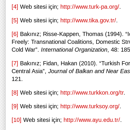
[4]
Web sitesi için;
http://www.turk-pa.org/
.
[5]
Web sitesi için;
http://www.tika.gov.tr/
.
[6]
Bakınız; Risse-Kappen, Thomas (1994). “I
Freely: Transnational Coalitions, Domestic St
Cold War”.
International Organization
, 48: 18
[7]
Bakınız; Fidan, Hakan (2010). “Turkish Fo
Central Asia”,
Journal of Balkan and Near Eas
121.
[8]
Web sitesi için;
http://www.turkkon.org/tr
.
[9]
Web sitesi için;
http://www.turksoy.org/
.
[10]
Web sitesi için;
http://www.ayu.edu.tr/
.