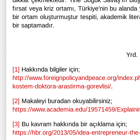
dikkat çekmektedir. Yine Soğuk Savaş’ın biti
fırsat veya kriz ortamı, Türkiye’nin bu alanda 
bir ortam oluşturmuştur tespiti, akademik lite
bir saptamadır.
Yrd.
[1]
Hakkında bilgiler için;
http://www.foreignpolicyandpeace.org/index.p
kostem-doktora-arastirma-gorevlisi/
.
[2]
Makaleyi buradan okuyabilirsiniz;
https://www.academia.edu/19571459/Explaini
[3]
Bu kavram hakkında bir açıklama için;
https://hbr.org/2013/05/idea-entrepreneur-th