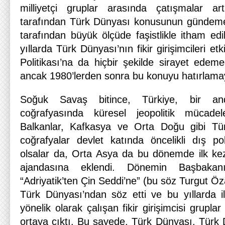
milliyetçi gruplar arasında çatışmalar a
tarafından Türk Dünyası konusunun gündeme g
tarafından büyük ölçüde faşistlikle itham ed
yıllarda Türk Dünyası’nın fikir girişimcileri et
Politikası’na da hiçbir şekilde sirayet edeme
ancak 1980’lerden sonra bu konuyu hatırlama
Soğuk Savaş bitince, Türkiye, bir an
coğrafyasında küresel jeopolitik mücadel
Balkanlar, Kafkasya ve Orta Doğu gibi Tü
coğrafyalar devlet katında öncelikli dış p
olsalar da, Orta Asya da bu dönemde ilk kez 
ajandasına eklendi. Dönemin Başbakan
“Adriyatik’ten Çin Seddi’ne” (bu söz Turgut Öza
Türk Dünyası’ndan söz etti ve bu yıllarda 
yönelik olarak çalışan fikir girişimcisi gruplar
ortaya çıktı. Bu sayede, Türk Dünyası, Türk Dış