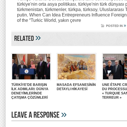
türkiye'nin orta asya politikası
,
türkiye'nin türk dünyası p
türkmenistan
,
türkmenler
,
türkpa
,
türksoy
,
Uluslararası T
putin
,
When Can Idea Entrepreneurs Influence Foreign 
of the “Turkic World
,
yakın çevre
»
POSTED IN
»
Related
TÜRKİYE’DE BARIŞIN
MASADA EFSANESİNİN
UNE ÉTAPE CR
İLK ADIMLARI: DÜNYA
DETAYLI HİKAYESİ
DU PROCESS
DENEYİMLERİNDE
« TURQUIE SA
ÇATIŞMA ÇÖZÜMLERİ
TERREUR »
»
Leave A Response