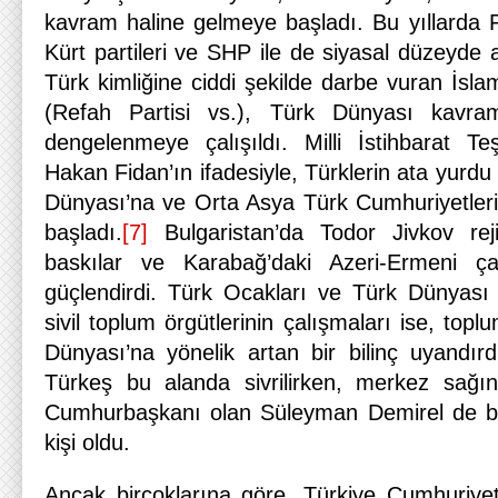
kavram haline gelmeye başladı. Bu yıllarda P
Kürt partileri ve SHP ile de siyasal düzeyde 
Türk kimliğine ciddi şekilde darbe vuran İslamc
(Refah Partisi vs.), Türk Dünyası kavram
dengelenmeye çalışıldı. Milli İstihbarat Te
Hakan Fidan’ın ifadesiyle, Türklerin ata yurdu
Dünyası’na ve Orta Asya Türk Cumhuriyetlerin
başladı.
[7]
Bulgaristan’da Todor Jivkov reji
baskılar ve Karabağ’daki Azeri-Ermeni 
güçlendirdi. Türk Ocakları ve Türk Dünyası A
sivil toplum örgütlerinin çalışmaları ise, top
Dünyası’na yönelik artan bir bilinç uyandırd
Türkeş bu alanda sivrilirken, merkez sağın
Cumhurbaşkanı olan Süleyman Demirel de b
kişi oldu.
Ancak birçoklarına göre, Türkiye Cumhuriyeti 