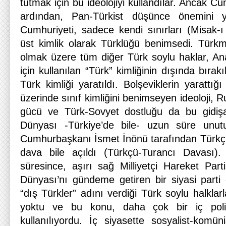
tutmak için bu ideolojiyi kullandılar. Ancak C
ardından, Pan-Türkist düşünce önemini yi
Cumhuriyeti, sadece kendi sınırları (Misak-ı Mi
üst kimlik olarak Türklüğü benimsedi. Türkm
olmak üzere tüm diğer Türk soylu haklar, An
için kullanılan “Türk” kimliğinin dışında bırak
Türk kimliği yaratıldı. Bolşeviklerin yarattığı 
üzerinde sınıf kimliğini benimseyen ideoloji, R
gücü ve Türk-Sovyet dostluğu da bu gidişat
Dünyası -Türkiye’de bile- uzun süre unutu
Cumhurbaşkanı İsmet İnönü tarafından Türkçü
dava bile açıldı (Türkçü-Turancı Davası)
süresince, aşırı sağ Milliyetçi Hareket Par
Dünyası’nı gündeme getiren bir siyasi parti 
“dış Türkler” adını verdiği Türk soylu halkla
yoktu ve bu konu, daha çok bir iç poli
kullanılıyordu. İç siyasette sosyalist-komün