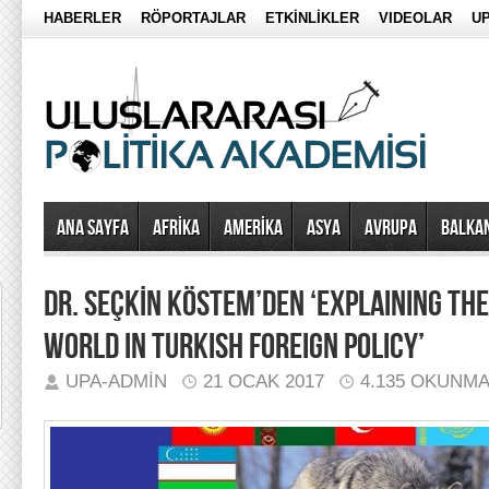
HABERLER
RÖPORTAJLAR
ETKİNLİKLER
VIDEOLAR
UP
Ana Sayfa
AFRİKA
AMERİKA
ASYA
AVRUPA
BALKA
DR. SEÇKİN KÖSTEM’DEN ‘EXPLAINING THE
WORLD IN TURKISH FOREIGN POLICY’
UPA-ADMIN
21 OCAK 2017
4.135 OKUNM