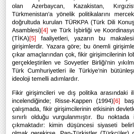
olan Azerbaycan, Kazakistan, Kırgızi
Türkmenistan’a yönelik politikalarını merce
doğrultuda kurulan TÜRKPA (Türk Dili Konuş
Asamblesi)
[4]
ve Türk İşbirliği ve Koordinasy
(TİKA)
[5]
faaliyetleri, yazarın bu makalesi
girişimlerdir. Yazara göre; bu önemli girişiml
çıkar amaçlarından çok, fikir girişimcilerinin lob
gerçekleştirilen ve Sovyetler Birliği’nin yıkı
Türk Cumhuriyetleri ile Türkiye’nin bütünleş
ideoloji temelli adımlardır.
Fikir girişimcileri ve dış politika arasındaki il
incelendiğinde; Risse-Kappen (1994)
[6]
başt
çalışmada, fikir girişimcilerinin etkisinin devletl
sınırlı olduğu vurgulanmıştır. Bu noktada
çıkmaktadır: kimin düşüncesi siyaseti belirl
olmak gerekirse, Pan-Türkistler (Türkçüler) gi