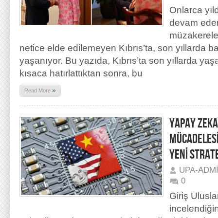
Onlarca yıldı
devam eden
müzakereler
netice elde edilemeyen Kıbrıs’ta, son yıllarda 
yaşanıyor. Bu yazıda, Kıbrıs’ta son yıllarda ya
kısaca hatırlattıktan sonra, bu
»
Read More
YAPAY ZEKA
MÜCADELESİ
YENİ STRAT
UPA-ADM
0
Giriş Uluslar
incelendiği