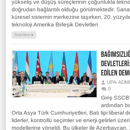
yükseliş ve düşüş süreçlerinin çoğunlukla tekn
doğrudan bağlantılı olduğu görülmektedir. Sanayi
küresel sistemin merkezine taşırken, 20. yüzyılı
teknoloji Amerika Birleşik Devletleri
»
Read More
BAĞIMSIZLIĞ
DEVLETLERİ
EDİLEN DEM
UPA-ADM
0
Giriş SSCB’
ardından ba
Orta Asya Türk Cumhuriyetleri, Batı tipi liberal 
liderler, kontrollü seçimler ve enerji gelirleri üzeri
modellerine yöneldi. Bu ülkeler ile Azerbaycan