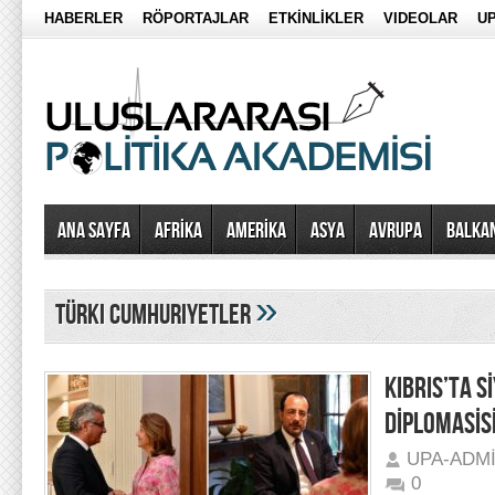
HABERLER
RÖPORTAJLAR
ETKİNLİKLER
VIDEOLAR
UP
Ana Sayfa
AFRİKA
AMERİKA
ASYA
AVRUPA
BALKA
»
türki cumhuriyetler
KIBRIS’TA S
DİPLOMASİSİ
UPA-ADM
0