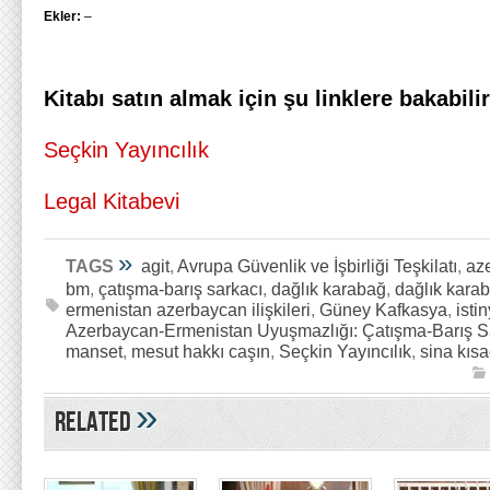
Ekler:
–
Kitabı satın almak için şu linklere bakabilir
Seçkin Yayıncılık
Legal Kitabevi
»
TAGS
agit
,
Avrupa Güvenlik ve İşbirliği Teşkilatı
,
az
bm
,
çatışma-barış sarkacı
,
dağlık karabağ
,
dağlık kara
ermenistan azerbaycan ilişkileri
,
Güney Kafkasya
,
isti
Azerbaycan-Ermenistan Uyuşmazlığı: Çatışma-Barış S
manset
,
mesut hakkı caşın
,
Seçkin Yayıncılık
,
sina kısa
»
Related