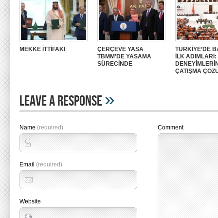
MEKKE İTTİFAKI
ÇERÇEVE YASA
TÜRKİYE’DE B
TBMM’DE YASAMA
İLK ADIMLARI
SÜRECİNDE
DENEYİMLERİ
ÇATIŞMA ÇÖZ
»
Leave A Response
Name
(required)
Comment
Email
(required)
Website