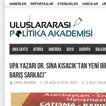
HABERLER
RÖPORTAJLAR
ETKİNLİKLER
VIDEOLAR
UP
Ana Sayfa
AFRİKA
AMERİKA
ASYA
AVRUPA
BALKA
UPA YAZARI DR. SİNA KISACIK’TAN YENİ Bİ
BARIŞ SARKACI”
UPA-ADMIN
25 AĞUSTOS 2017
2.612 OK