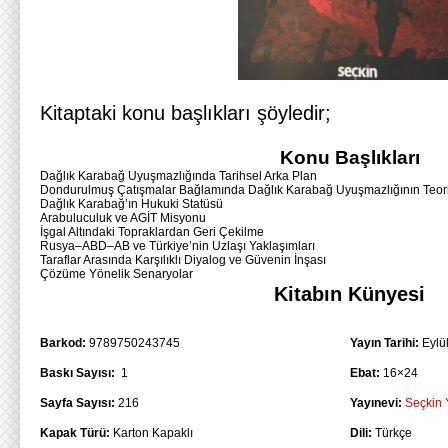
Kitaptaki konu başlıkları şöyledir;
Konu Başlıkları
Dağlık Karabağ Uyuşmazlığında Tarihsel Arka Plan
Dondurulmuş Çatışmalar Bağlamında Dağlık Karabağ Uyuşmazlığının Teori
Dağlık Karabağ’ın Hukuki Statüsü
Arabuluculuk ve AGİT Misyonu
İşgal Altındaki Topraklardan Geri Çekilme
Rusya–ABD–AB ve Türkiye’nin Uzlaşı Yaklaşımları
Taraflar Arasında Karşılıklı Diyalog ve Güvenin İnşası
Çözüme Yönelik Senaryolar
Kitabın Künyesi
Barkod:
9789750243745
Yayın Tarihi:
Eylü
Baskı Sayısı:
1
Ebat:
16×24
Sayfa Sayısı:
216
Yayınevi:
Seçkin Y
Kapak Türü:
Karton Kapaklı
Dili:
Türkçe