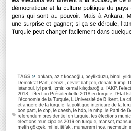
les élections est afférent à la sociologie de l
démocratique et la culture politique du pays 
gens qui sont au pouvoir. Mais à Ankara, M
une surprise et gagner; si ça se déroule, l’at
Turquie peut changer facilement dans quelqu
»
TAGS
ankara
,
aziz kocaoğlu
,
beylikdüzü
,
binali yıld
Demokrat Parti
,
denizli
,
devlet bahçeli
,
donald trump
,
D
istanbul
,
iyi parti
,
izmir
,
kemal kılıçdaroğlu
,
l'AKP
,
l'ele
2018
,
l'élection Présidentielle 2018 en turquie
,
l'Etat I
l’économie de la Turquie
,
L’Université de Bilkent
,
La cr
etrangere de la turquie
,
la politique interieure de la tur
bon parti
,
le chp
,
le daesh
,
le hdp
,
le mhp
,
le Parti de 
referendum presidentiel en turquie
,
les élections munic
elections municipales 2019 en turquie
,
manset
,
mansur
melih gökçek
,
millet ittifakı
,
muharrem ince
,
necmettin 