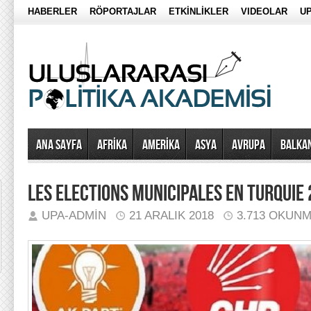
HABERLER
RÖPORTAJLAR
ETKİNLİKLER
VIDEOLAR
UP
Ana Sayfa
AFRİKA
AMERİKA
ASYA
AVRUPA
BALKA
LES ELECTIONS MUNICIPALES EN TURQUIE
UPA-ADMIN
21 ARALIK 2018
3.713 OKUN