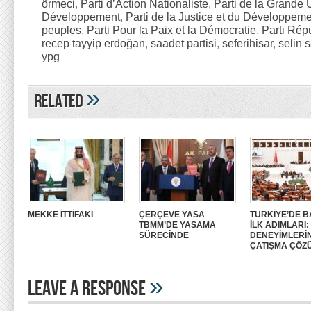
örmeci
,
Parti d’Action Nationaliste
,
Parti de la Grande 
Développement
,
Parti de la Justice et du Développem
peuples
,
Parti Pour la Paix et la Démocratie
,
Parti Rép
recep tayyip erdoğan
,
saadet partisi
,
seferihisar
,
selin 
ypg
»
Related
MEKKE İTTİFAKI
ÇERÇEVE YASA
TÜRKİYE’DE B
TBMM’DE YASAMA
İLK ADIMLARI
SÜRECİNDE
DENEYİMLERİ
ÇATIŞMA ÇÖZ
»
Leave A Response