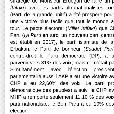
stratégie de Monsieur Erdoğan de faire un p
İttifakı
) avec les partis ultranationalistes
(Parti de la grande unité) a été prospère pour 
une victoire plus facile que tout le monde 
tour. Le pacte électoral (
Millet İttifakı
) que C
Parti (
İyi Parti
en turc, un nouveau parti centre-
est établi en 2017), le parti islamiste de l
Erbakan, le Parti de bonheur (
Saadet Parti
centre-droit le Parti démocrate (DP), a 
parvenir vers 31% des voix; mais ce n’était pa
Simultanément avec l’élection présidenti
parlementaire aussi l’AKP a eu une victoire 
CHP a eu 22,60% des voix. Le parti pro
démocratique des peuples) a suivi le CHP a
MHP a remporté seulement 11,10 % des voix 
parti nationaliste, le Bon Parti a eu 10% de
élection.