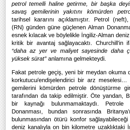
petrol temelli haline getirme, bir başka dey
savaş gemilerinin yakıtını kömürden petr
tarihsel kararını açıklamıştır. Petrol (neft
(RN) günden güne güçlenen Alman Donanmas
esnek kılacak ve böylelikle İngiliz-Alman deni
kritik bir avantaj sağlayacaktı. Churchill’in i
“daha az yer ve maliyet sayesinde daha 
yüksek sürat”
anlamına gelmekteydi.
Fakat petrole geçiş, yeni bir meydan okuma 
korkutucu/endişelendirici bir arz meselesi…
gemilerini kömürden petrole dönüştürme g
tarafından da takip edilmiştir. Öte yandan, Br
bir kaynağı bulunmamaktaydı. Petrole 
Donanması, bundan sonrasında Britanya’nı
bulunmasından ötürü konfor sağlayabileceği
deniz kanalıyla on bin kilometre uzaklıktaki İ