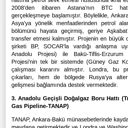
hattına petrol sevk etmesi hususunda ikna et
2008’den itibaren Astana’nın BTC hatt
gerçekleşmeye başlamıştır. Böylelikle, Ankar
Asya’ya yönelik menfaatlerinden petrol al
bölümünü hayata geçirmiş, geriye Aşkabat
transfer etmesi kalmıştır. Projenin en büyük o
şirketi BP, SOCAR’la vardığı anlaşma u
Anadolu Projesi) ile Bakü-Tiflis-Erzuru
Projesi’nin tek bir sistemde (Güney Gaz Ko
çalışması kararını almıştır. Londra, bu 
çıkarları, hem de bölgede Rusya’ya alterna
gelişmesi bağlamında destek vermektedir.
3. Anadolu Geçişli Doğalgaz Boru Hattı (T
Gas Pipeline-TANAP)
TANAP, Ankara-Bakü münasebetlerinde kayda d
meydana getirmektedir ve Londra ve Washingto