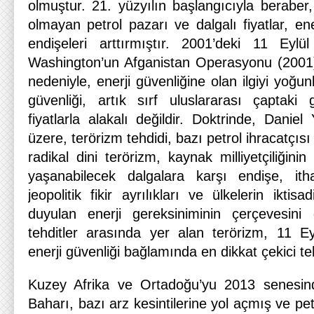
olmuştur. 21. yüzyılın başlangıcıyla beraber
olmayan petrol pazarı ve dalgalı fiyatlar, ene
endişeleri arttırmıştır. 2001’deki 11 Eylül 
Washington’un Afganistan Operasyonu (2001)
nedeniyle, enerji güvenliğine olan ilgiyi yoğunl
güvenliği, artık sırf uluslararası çaptaki 
fiyatlarla alakalı değildir. Doktrinde, Daniel 
üzere, terörizm tehdidi, bazı petrol ihracatçısı ü
radikal dini terörizm, kaynak milliyetçiliğin
yaşanabilecek dalgalara karşı endişe, ithal
jeopolitik fikir ayrılıkları ve ülkelerin iktis
duyulan enerji gereksiniminin çerçevesini 
tehditler arasında yer alan terörizm, 11 Eyl
enerji güvenliği bağlamında en dikkat çekici teh
Kuzey Afrika ve Ortadoğu’yu 2013 senesin
Baharı, bazı arz kesintilerine yol açmış ve pet