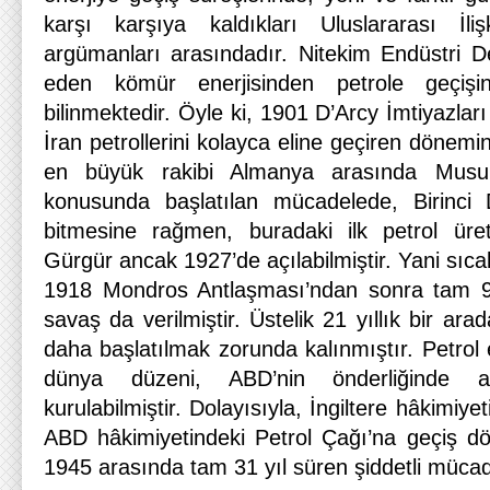
karşı karşıya kaldıkları Uluslararası İliş
argümanları arasındadır. Nitekim Endüstri Dev
eden kömür enerjisinden petrole geçişi
bilinmektedir. Öyle ki, 1901 D’Arcy İmtiyazları
İran petrollerini kolayca eline geçiren dönemin
en büyük rakibi Almanya arasında Musul
konusunda başlatılan mücadelede, Birinci
bitmesine rağmen, buradaki ilk petrol ür
Gürgür ancak 1927’de açılabilmiştir. Yani sıca
1918 Mondros Antlaşması’ndan sonra tam 9
savaş da verilmiştir. Üstelik 21 yıllık bir ar
daha başlatılmak zorunda kalınmıştır. Petrol
dünya düzeni, ABD’nin önderliğinde 
kurulabilmiştir. Dolayısıyla, İngiltere hâkimi
ABD hâkimiyetindeki Petrol Çağı’na geçiş d
1945 arasında tam 31 yıl süren şiddetli mücadel