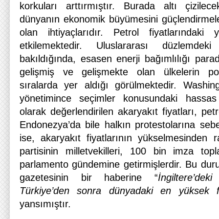
korkuları arttırmıştır. Burada altı çizile
dünyanın ekonomik büyümesini güçlendirmeleri
olan ihtiyaçlarıdır. Petrol fiyatlarındaki
etkilemektedir. Uluslararası düzlemdek
bakıldığında, esasen enerji bağımlılığı para
gelişmiş ve gelişmekte olan ülkelerin pol
sıralarda yer aldığı görülmektedir. Wash
yönetimince seçimler konusundaki hassas
olarak değerlendirilen akaryakıt fiyatları, petr
Endonezya’da bile halkın protestolarına sebep
ise, akaryakıt fiyatlarının yükselmesinden r
partisinin milletvekilleri, 100 bin imza to
parlamento gündemine getirmişlerdir. Bu du
gazetesinin bir haberine “
İngiltere’dek
Türkiye’den sonra dünyadaki en yüksek f
yansımıştır.