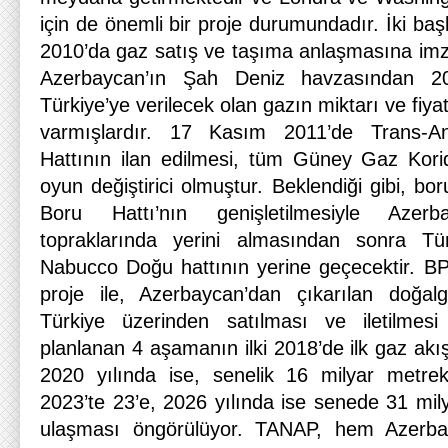
için de önemli bir proje durumundadır. İki ba
2010’da gaz satış ve taşıma anlaşmasına imza
Azerbaycan’ın Şah Deniz havzasından 2
Türkiye’ye verilecek olan gazın miktarı ve fi
varmışlardır. 17 Kasım 2011’de Trans-A
Hattının ilan edilmesi, tüm Güney Gaz Korid
oyun değiştirici olmuştur. Beklendiği gibi, b
Boru Hattı’nın genişletilmesiyle Aze
topraklarında yerini almasından sonra Tü
Nabucco Doğu hattının yerine geçecektir. BP
proje ile, Azerbaycan’dan çıkarılan doğalg
Türkiye üzerinden satılması ve iletilmesi
planlanan 4 aşamanın ilki 2018’de ilk gaz akışı
2020 yılında ise, senelik 16 milyar metrek
2023’te 23’e, 2026 yılında ise senede 31 mil
ulaşması öngörülüyor. TANAP, hem Azerb