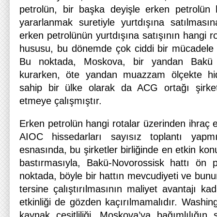
petrolün, bir başka deyişle erken petrolün h
yararlanmak suretiyle yurtdışına satılması
erken petrolünün yurtdışına satışının hangi r
hususu, bu dönemde çok ciddi bir mücadele k
Bu noktada, Moskova, bir yandan Bakü ü
kurarken, öte yandan muazzam ölçekte hid
sahip bir ülke olarak da ACG ortağı şirket
etmeye çalışmıştır.
Erken petrolün hangi rotalar üzerinden ihraç 
AIOC hissedarları sayısız toplantı yapmış
esnasında, bu şirketler birliğinde en etkin k
bastırmasıyla, Bakü-Novorossisk hattı ön p
noktada, böyle bir hattın mevcudiyeti ve bunun
tersine çalıştırılmasının maliyet avantajı kad
etkinliği de gözden kaçırılmamalıdır. Washin
kaynak çeşitliliği, Moskova’ya bağımlılığın