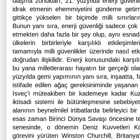
ulaşma zorlukları, 21. yüzyılda enerji güvenliğ
idrak etmenin ehemmiyetini gündeme getirmek
gittikçe yükselen bir biçimde milli sınırlar
Bunun yanı sıra, enerji güvenliği sadece çok f
etmekten daha fazla bir şey olup, aynı esnada m
ülkelerin birbirleriyle karşılıklı etkileşimle
tamamıyla milli güvenlikler üzerinde nasıl etk
doğrudan ilişkilidir. Enerji konusundaki karşılı
bu yana milletlerarası hayatın bir gerçeği ol
yüzyılda gemi yapımının yanı sıra, inşaatta, f
istifade edilen ağaç gereksiniminde yaşanan
İsveç’i müteakiben bir kademeye kadar Ku
iktisadi sistemi ile bütünleşmesine sebebiyet
alanının beynelmilel irtibatlarda belirleyici b
esas zaman Birinci Dünya Savaşı öncesine t
senesinde, o dönemin Deniz Kuvvetleri Ko
görevini yürüten Winston Churchill, Britanya