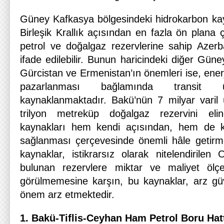
Güney Kafkasya bölgesindeki hidrokarbon kayn
Birleşik Krallık açısından en fazla ön plana
petrol ve doğalgaz rezervlerine sahip Azerb
ifade edilebilir. Bunun haricindeki diğer Güne
Gürcistan ve Ermenistan’ın önemleri ise, enerj
pazarlanması bağlamında transit ül
kaynaklanmaktadır. Bakü’nün 7 milyar varil ür
trilyon metreküp doğalgaz rezervini el
kaynakları hem kendi açısından, hem de kü
sağlanması çerçevesinde önemli hâle getirm
kaynaklar, istikrarsız olarak nitelendirilen
bulunan rezervlere miktar ve maliyet ölçeğ
görülmemesine karşın, bu kaynaklar, arz güv
önem arz etmektedir.
1. Bakü-Tiflis-Ceyhan Ham Petrol Boru Hatt