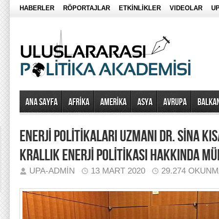
HABERLER
RÖPORTAJLAR
ETKİNLİKLER
VIDEOLAR
UP
Ana Sayfa
AFRİKA
AMERİKA
ASYA
AVRUPA
BALKA
ENERJİ POLİTİKALARI UZMANI DR. SİNA KIS
KRALLIK ENERJİ POLİTİKASI HAKKINDA M
UPA-ADMIN
13 MART 2020
29.274 OKUN