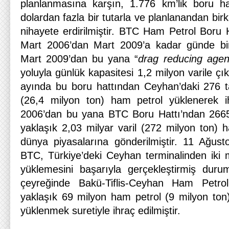
planlanmasına karşın, 1.776 km’lik boru ha
dolardan fazla bir tutarla ve planlanandan bir
nihayete erdirilmiştir. BTC Ham Petrol Boru Ha
Mart 2006’dan Mart 2009’a kadar günde bir 
Mart 2009’dan bu yana “
drag reducing agen
yoluyla günlük kapasitesi 1,2 milyon varile çıka
ayında bu boru hattından Ceyhan’daki 276 t
(26,4 milyon ton) ham petrol yüklenerek ih
2006’dan bu yana BTC Boru Hattı’ndan 2665
yaklaşık 2,03 milyar varil (272 milyon ton) 
dünya piyasalarına gönderilmiştir. 11 Ağustos
BTC, Türkiye’deki Ceyhan terminalinden iki mil
yüklemesini başarıyla gerçekleştirmiş durum
çeyreğinde Bakü-Tiflis-Ceyhan Ham Petrol
yaklaşık 69 milyon ham petrol (9 milyon to
yüklenmek suretiyle ihraç edilmiştir.