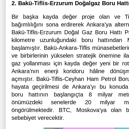
2. Bakü-Tiflis-Erzurum Doğalgaz Boru Hattı
Bir başka kayda değer proje olan ve Tif
bağımlılığını sona erdirerek Ankara’ya alter
Bakü-Tiflis-Erzurum Doğal Gaz Boru Hattı P
kilometre uzunluğundaki boru hattından 
başlamıştır. Bakü-Ankara-Tiflis münasebetler
ve birbirlerinin yükselen stratejik önemine il
gaz yollanması için kayda değer yeni bir r
Ankara’nın enerji koridoru hâline dönü
açmıştır. Bakü-Tiflis-Ceyhan Ham Petrol Boru
hayata geçirilmesi de Ankara’yı bu konuda 
boru hattının başlangıçta 8 milyar metre
önümüzdeki senelerde 20 milyar met
öngörülmektedir. BTC, Moskova’ya olan ba
sebebiyet verecektir.