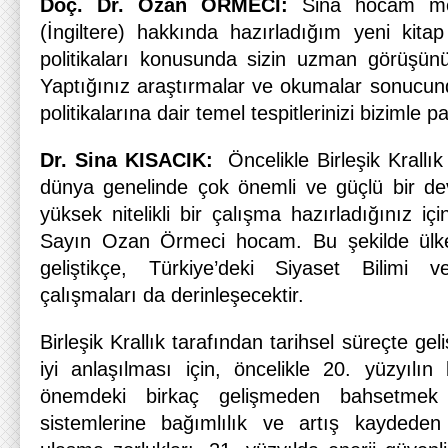
Doç. Dr. Ozan ÖRMECİ:
Sina hocam mer
(İngiltere) hakkında hazırladığım yeni kitap
politikaları konusunda sizin uzman görüşün
Yaptığınız araştırmalar ve okumalar sonucunda,
politikalarına dair temel tespitlerinizi bizimle p
Dr. Sina KISACIK:
Öncelikle Birleşik Krallı
dünya genelinde çok önemli ve güçlü bir de
yüksek nitelikli bir çalışma hazırladığınız iç
Sayın Ozan Örmeci hocam. Bu şekilde ülke i
geliştikçe, Türkiye’deki Siyaset Bilimi ve
çalışmaları da derinleşecektir.
Birleşik Krallık tarafından tarihsel süreçte geliş
iyi anlaşılması için, öncelikle 20. yüzyılın
önemdeki birkaç gelişmeden bahsetmek g
sistemlerine bağımlılık ve artış kaydeden 