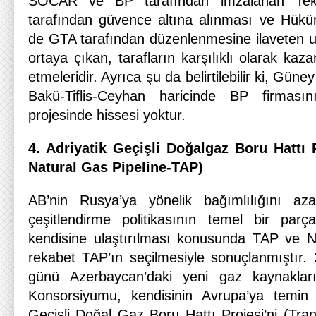
SOCAR ve BP tarafından imzalanan Tekni
tarafından güvence altına alınması ve Hükü
de GTA tarafından düzenlenmesine ilaveten u
ortaya çıkan, tarafların karşılıklı olarak k
etmeleridir. Ayrıca şu da belirtilebilir ki, Gün
Bakü-Tiflis-Ceyhan haricinde BP firmasın
projesinde hissesi yoktur.
4. A
driyatik Geçişli Doğalgaz Boru Hattı P
Natural Gas Pipeline-TAP)
AB’nin Rusya’ya yönelik bağımlılığını az
çeşitlendirme politikasının temel bir parç
kendisine ulaştırılması konusunda TAP ve N
rekabet TAP’ın seçilmesiyle sonuçlanmıştır
günü Azerbaycan’daki yeni gaz kaynakları
Konsorsiyumu, kendisinin Avrupa’ya temin r
Geçişli Doğal Gaz Boru Hattı Projesi’ni (Tran