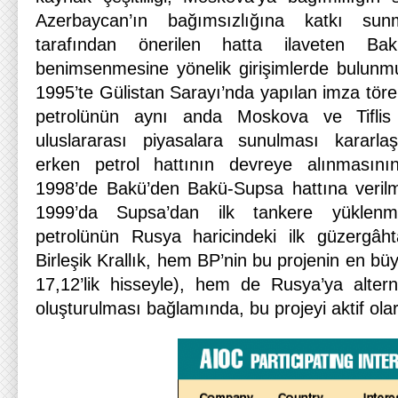
Azerbaycan’ın bağımsızlığına katkı s
tarafından önerilen hatta ilaveten Ba
benimsenmesine yönelik girişimlerde bulunm
1995’te Gülistan Sarayı’nda yapılan imza tör
petrolünün aynı anda Moskova ve Tiflis 
uluslararası piyasalara sunulması kararlaş
erken petrol hattının devreye alınmasını
1998’de Bakü’den Bakü-Supsa hattına verilm
1999’da Supsa’dan ilk tankere yüklenmiş
petrolünün Rusya haricindeki ilk güzergâhta
Birleşik Krallık, hem BP’nin bu projenin en bü
17,12’lik hisseyle), hem de Rusya’ya alterna
oluşturulması bağlamında, bu projeyi aktif olar