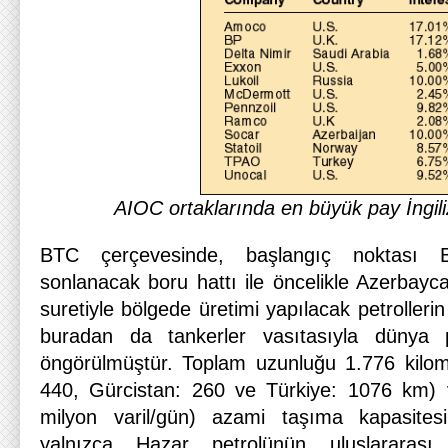
AIOC ortaklarında en büyük pay İngili
BTC çerçevesinde, başlangıç noktası 
sonlanacak boru hattı ile öncelikle Azerbayc
suretiyle bölgede üretimi yapılacak petrolleri
buradan da tankerler vasıtasıyla dünya p
öngörülmüştür. Toplam uzunluğu 1.776 kilom
440, Gürcistan: 260 ve Türkiye: 1076 km) v
milyon varil/gün) azami taşıma kapasites
yalnızca Hazar petrolünün uluslararası