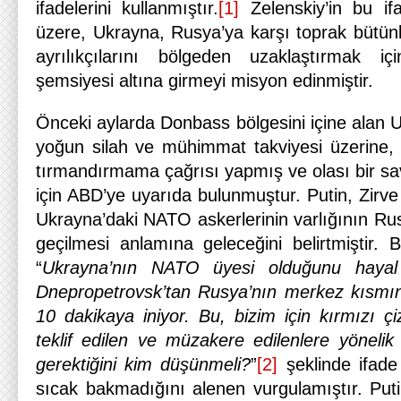
ifadelerini kullanmıştır.
[1]
Zelenskiy’in bu ifa
üzere, Ukrayna, Rusya’ya karşı toprak bütü
ayrılıkçılarını bölgeden uzaklaştırmak i
şemsiyesi altına girmeyi misyon edinmiştir.
Önceki aylarda Donbass bölgesini içine alan 
yoğun silah ve mühimmat takviyesi üzerine, 
tırmandırmama çağrısı yapmış ve olası bir s
için ABD’ye uyarıda bulunmuştur. Putin, Zirv
Ukrayna’daki NATO askerlerinin varlığının Rusy
geçilmesi anlamına geleceğini belirtmiştir. 
“
Ukrayna’nın NATO üyesi olduğunu hayal
Dnepropetrovsk’tan Rusya’nın merkez kısmın
10 dakikaya iniyor. Bu, bizim için kırmızı ç
teklif edilen ve müzakere edilenlere yönelik
gerektiğini kim düşünmeli?
”
[2]
şeklinde ifade
sıcak bakmadığını alenen vurgulamıştır. Puti