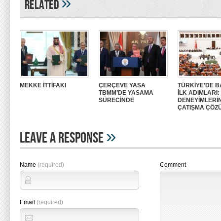
»
Related
MEKKE İTTİFAKI
ÇERÇEVE YASA
TÜRKİYE’DE B
TBMM’DE YASAMA
İLK ADIMLARI
SÜRECİNDE
DENEYİMLERİ
ÇATIŞMA ÇÖZ
»
Leave A Response
Name
(required)
Comment
Email
(required)