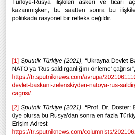
Türkiye-Rusya ilişkileri askeri ve ticari a
kazanmışken, bu saatten sonra bu ilişkil
politikada rasyonel bir refleks değildir.
[1]
Sputnik Türkiye (2021),
“Ukrayna Devlet Ba
NATO’ya ‘Rus saldırganlığını önleme’ çağrısı”,
https://tr.sputniknews.com/avrupa/20210611
devlet-baskani-zelenskiyden-natoya-rus-saldir
cagrisi/
.
[2]
Sputnik Türkiye (2021),
“Prof. Dr. Doster:
üye olursa bu Rusya’dan sonra en fazla Türkiye
Erişim Adresi:
https://tr.sputniknews.com/columnists/20210