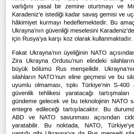
varlığını yasal bir zemine oturtmayı ve Mo
Karadeniz’e istediği kadar savaş gemisi ve uç
hâkimiyet kurmayı hedeflemektedir. Bu ama
Ukrayna’nın güvenliği meselesini Karadeniz’de
için Rusya’ya karşı koz olarak kullanmaktadır.
Fakat Ukrayna’nın üyeliğinin NATO açısından
Zira Ukrayna Ordusu’nun elindeki silahların 
büyük bölümü Rus menşeilidir. Ukrayna’nı
silahların NATO’nun eline geçmesi ve bu si
uyumlu olmaması, tıpkı Türkiye’nin S-400 
güvenlik tehlikesi yaratacağı tartışmalar
gündeme gelecek ve bu teknolojinin NATO s
entegre edileceği tartışılacaktır. Bu durumd
ABD ve NATO savunması açısından ciddi 
yaratabilir. Bu noktada, NATO, Türkiye’y
yaptığı gibi Ukrayna’ya da Rus menşeili sila