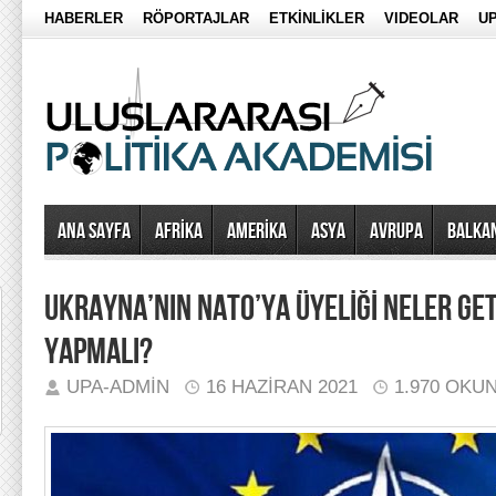
HABERLER
RÖPORTAJLAR
ETKİNLİKLER
VIDEOLAR
UP
Ana Sayfa
AFRİKA
AMERİKA
ASYA
AVRUPA
BALKA
UKRAYNA’NIN NATO’YA ÜYELİĞİ NELER GET
YAPMALI?
UPA-ADMIN
16 HAZIRAN 2021
1.970 OKU