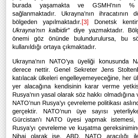
burada yaşamakta ve GSMH’nın % 
sağlanmaktadır. Ukrayna’nın ihracatının 
bölgeden yapılmaktadır.
[3]
Donetsk kentini
Ukrayna’nın kalbidir
” diye yazmaktadır. Bö
önemi göz önünde bulundurulursa, bu sö
kullanıldığı ortaya çıkmaktadır.
Ukrayna’nın NATO’ya üyeliği konusunda N
derece nettir. Genel Sekreter Jens Stoltenb
katılacak ülkeleri engelleyemeyeceğine, her ülk
yer alacağına kendisinin karar verme yetki
Rusya’nın yasal olarak söz hakkı olmadığına 
NATO’nun Rusya’yı çevreleme politikası aslınd
gerçektir. NATO’nun üye sayısı yeterli
Gürcistan’ı NATO üyesi yapmak istemesi
Rusya’yı çevreleme ve kuşatma gereksinimin
Nihai olarak ise, ABD, NATO aracılığı ile