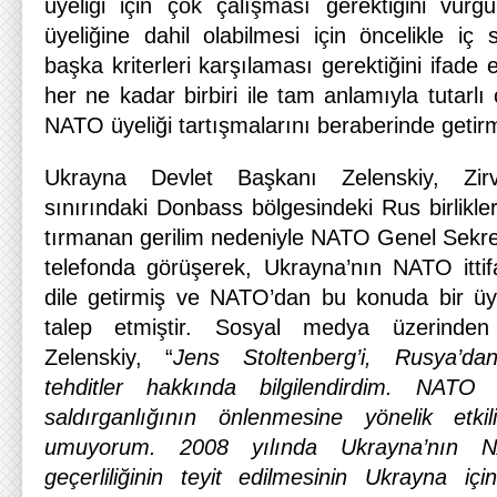
üyeliği için çok çalışması gerektiğini vur
üyeliğine dahil olabilmesi için öncelikle iç 
başka kriterleri karşılaması gerektiğini ifade e
her ne kadar birbiri ile tam anlamıyla tutarl
NATO üyeliği tartışmalarını beraberinde getirmi
Ukrayna Devlet Başkanı Zelenskiy, Zi
sınırındaki Donbass bölgesindeki Rus birlikler
tırmanan gerilim nedeniyle NATO Genel Sekret
telefonda görüşerek, Ukrayna’nın NATO ittif
dile getirmiş ve NATO’dan bu konuda bir üye
talep etmiştir. Sosyal medya üzerinden k
Zelenskiy, “
Jens Stoltenberg’i, Rusya’d
tehditler hakkında bilgilendirdim. NATO 
saldırganlığının önlenmesine yönelik etkil
umuyorum. 2008 yılında Ukrayna’nın N
geçerliliğinin teyit edilmesinin Ukrayna iç