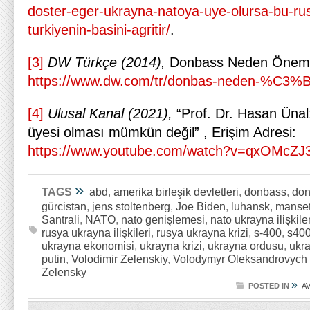
doster-eger-ukrayna-natoya-uye-olursa-bu-ru
turkiyenin-basini-agritir/
.
[3]
DW Türkçe (2014),
Donbass Neden Önemli
https://www.dw.com/tr/donbas-neden-%C3%B
[4]
Ulusal Kanal (2021),
“Prof. Dr. Hasan Ünal
üyesi olması mümkün değil” , Erişim Adresi:
https://www.youtube.com/watch?v=qxOMcZJ
»
TAGS
abd
,
amerika birleşik devletleri
,
donbass
,
don
gürcistan
,
jens stoltenberg
,
Joe Biden
,
luhansk
,
manse
Santrali
,
NATO
,
nato genişlemesi
,
nato ukrayna ilişkiler
rusya ukrayna ilişkileri
,
rusya ukrayna krizi
,
s-400
,
s40
ukrayna ekonomisi
,
ukrayna krizi
,
ukrayna ordusu
,
ukra
putin
,
Volodimir Zelenskiy
,
Volodymyr Oleksandrovych
Zelensky
»
POSTED IN
A