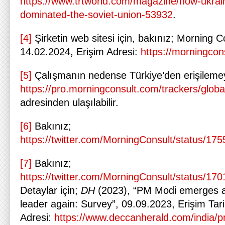
https://www.trtworld.com/magazine/how-ukrain
dominated-the-soviet-union-53932
.
[4]
Şirketin web sitesi için, bakınız; Morning Co
14.02.2024, Erişim Adresi:
https://morningcon
[5]
Çalışmanın nedense Türkiye’den erişilemey
https://pro.morningconsult.com/trackers/globa
adresinden ulaşılabilir.
[6]
Bakınız;
https://twitter.com/MorningConsult/status/
[7]
Bakınız;
https://twitter.com/MorningConsult/status/
Detaylar için;
DH
(2023), “PM Modi emerges a
leader again: Survey”, 09.09.2023, Erişim Tari
Adresi:
https://www.deccanherald.com/india/