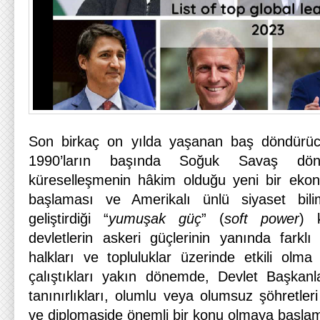
Son birkaç on yılda yaşanan baş döndürücü 
1990’ların başında Soğuk Savaş dön
küreselleşmenin hâkim olduğu yeni bir ekon
başlaması ve Amerikalı ünlü siyaset bil
geliştirdiği “
yumuşak güç
” (
soft power
) 
devletlerin askeri güçlerinin yanında farklı
halkları ve topluluklar üzerinde etkili olma
çalıştıkları yakın dönemde, Devlet Başkanlar
tanınırlıkları, olumlu veya olumsuz şöhretleri
ve diplomaside önemli bir konu olmaya başlamı