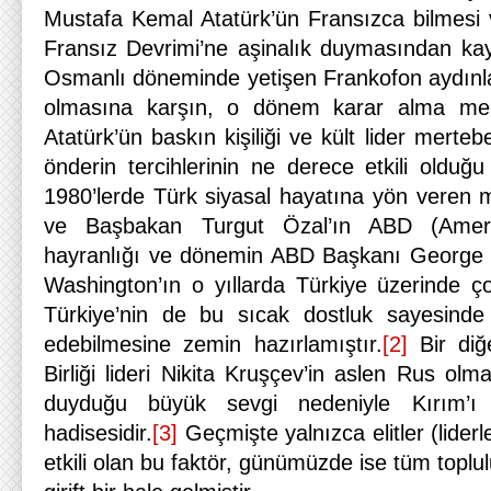
Mustafa Kemal Atatürk’ün Fransızca bilmesi 
Fransız Devrimi’ne aşinalık duymasından kay
Osmanlı döneminde yetişen Frankofon aydınlar
olmasına karşın, o dönem karar alma me
Atatürk’ün baskın kişiliği ve kült lider merte
önderin tercihlerinin ne derece etkili olduğu 
1980’lerde Türk siyasal hayatına yön vere
ve Başbakan Turgut Özal’ın ABD (Amerika
hayranlığı ve dönemin ABD Başkanı George H
Washington’ın o yıllarda Türkiye üzerinde ço
Türkiye’nin de bu sıcak dostluk sayesinde i
edebilmesine zemin hazırlamıştır.
[2]
Bir diğ
Birliği lideri Nikita Kruşçev’in aslen Rus ol
duyduğu büyük sevgi nedeniyle Kırım’ı
hadisesidir.
[3]
Geçmişte yalnızca elitler (liderler
etkili olan bu faktör, günümüzde ise tüm toplu