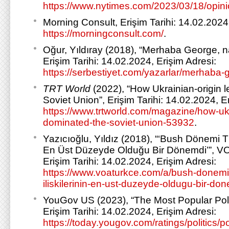
https://www.nytimes.com/2023/03/18/opini
Morning Consult, Erişim Tarihi: 14.02.2024,
https://morningconsult.com/
.
Oğur, Yıldıray (2018), “Merhaba George, n
Erişim Tarihi: 14.02.2024, Erişim Adresi:
https://serbestiyet.com/yazarlar/merhaba-
TRT World
(2022), “How Ukrainian-origin 
Soviet Union”, Erişim Tarihi: 14.02.2024, E
https://www.trtworld.com/magazine/how-ukr
dominated-the-soviet-union-53932
.
Yazıcıoğlu, Yıldız (2018), “‘Bush Dönemi T
En Üst Düzeyde Olduğu Bir Dönemdi’”, VO
Erişim Tarihi: 14.02.2024, Erişim Adresi:
https://www.voaturkce.com/a/bush-donemi
iliskilerinin-en-ust-duzeyde-oldugu-bir-d
YouGov US (2023), “The Most Popular Poli
Erişim Tarihi: 14.02.2024, Erişim Adresi:
https://today.yougov.com/ratings/politics/pop