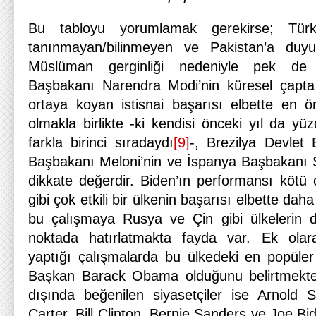
Bu tabloyu yorumlamak gerekirse; Türk
tanınmayan/bilinmeyen ve Pakistan’a duy
Müslüman gerginliği nedeniyle pek de 
Başbakanı Narendra Modi’nin küresel çapt
ortaya koyan istisnai başarısı elbette en 
olmakla birlikte -ki kendisi önceki yıl da y
farkla birinci sıradaydı
[9]
-, Brezilya Devlet 
Başbakanı Meloni’nin ve İspanya Başbakanı S
dikkate değerdir. Biden’ın performansı kötü 
gibi çok etkili bir ülkenin başarısı elbette daha
bu çalışmaya Rusya ve Çin gibi ülkelerin d
noktada hatırlatmakta fayda var. Ek ola
yaptığı çalışmalarda bu ülkedeki en popüler 
Başkan Barack Obama olduğunu belirtmekt
dışında beğenilen siyasetçiler ise Arnold
Carter, Bill Clinton, Bernie Sanders ve Joe Bi