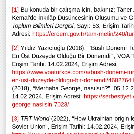
[1]
Bu konuda bir çalışma için, bakınız; Taner
Kemal’de İnkılâp Düşüncesinin Oluşumu ve Ge
Toplum Bilimleri Dergisi
, Sayı: 53, Erişim Tari
Adresi:
https://erdem.gov.tr/tam-metin/240/tur
[2]
Yıldız Yazıcıoğlu (2018), “‘Bush Dönemi Tür
En Üst Düzeyde Olduğu Bir Dönemdi’”, VOA T
Erişim Tarihi: 14.02.2024, Erişim Adresi:
https://www.voaturkce.com/a/bush-donemi-turk-
en-ust-duzeyde-oldugu-bir-donemdi/4682764.
(2018), “Merhaba George, nasılsın?”, 05.12.20
14.02.2024, Erişim Adresi:
https://serbestiye
george-nasilsin-7023/
.
[3]
TRT World
(2022), “How Ukrainian-origin 
Soviet Union”, Erişim Tarihi: 14.02.2024, Erişi