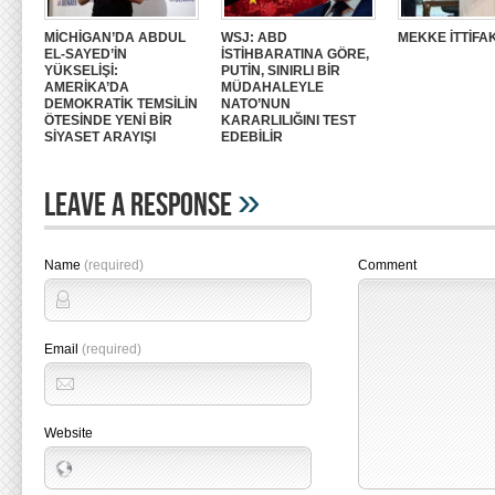
MİCHİGAN’DA ABDUL
WSJ: ABD
MEKKE İTTİFAK
EL-SAYED’İN
İSTİHBARATINA GÖRE,
YÜKSELİŞİ:
PUTİN, SINIRLI BİR
AMERİKA’DA
MÜDAHALEYLE
DEMOKRATİK TEMSİLİN
NATO’NUN
ÖTESİNDE YENİ BİR
KARARLILIĞINI TEST
SİYASET ARAYIŞI
EDEBİLİR
»
Leave A Response
Name
(required)
Comment
Email
(required)
Website