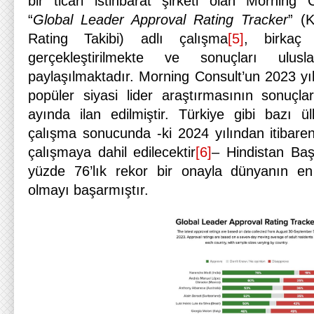
bir ticari istihbarat şirketi olan Morning 
“
Global Leader Approval Rating Tracker
” (
Rating Takibi) adlı çalışma
[5]
, birkaç 
gerçekleştirilmekte ve sonuçları ulus
paylaşılmaktadır. Morning Consult’un 2023 yılı
popüler siyasi lider araştırmasının sonuçlar
ayında ilan edilmiştir. Türkiye gibi bazı ül
çalışma sonucunda -ki 2024 yılından itibaren
çalışmaya dahil edilecektir
[6]
– Hindistan Ba
yüzde 76’lık rekor bir onayla dünyanın en 
olmayı başarmıştır.