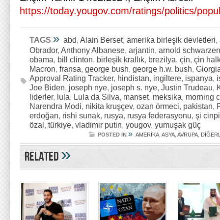
https://today.yougov.com/ratings/politics/popular
»
TAGS
abd
,
Alain Berset
,
amerika birleşik devletleri
,
Obrador
,
Anthony Albanese
,
arjantin
,
arnold schwarze
obama
,
bill clinton
,
birleşik krallık
,
brezilya
,
çin
,
çin hal
Macron
,
fransa
,
george bush
,
george h.w. bush
,
Giorgi
Approval Rating Tracker
,
hindistan
,
ingiltere
,
ispanya
,
i
Joe Biden
,
joseph nye
,
joseph s. nye
,
Justin Trudeau
,
liderler
,
lula
,
Lula da Silva
,
manset
,
meksika
,
morning c
Narendra Modi
,
nikita kruşçev
,
ozan örmeci
,
pakistan
,
erdoğan
,
rishi sunak
,
rusya
,
rusya federasyonu
,
şi cinp
özal
,
türkiye
,
vladimir putin
,
yougov
,
yumuşak güç
»
POSTED IN
AMERİKA
,
ASYA
,
AVRUPA
,
DİĞER
»
Related