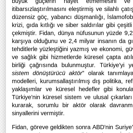
büyük güçlerin riayet etmemesini ve Bi
itibarsızlaştırılmasını eleştirmiş ve silahlı çatı
düzensiz göç, yabancı düşmanlığı, İslamofobi (
krizi, gıda kıtlığı ve siber saldırılar gibi çeşit
çekmiştir. Fidan, dünya nüfusunun yüzde 9,2’si
karşıya olduğunu ve 2,4 milyar insanın da g
tehditlerle yüzleştiğini yazmış ve ekonomi, gü
ve sağlık gibi hizmetlerde küresel çapta atıl
birliği çağrısında bulunmuştur. Türkiye’yi
sistem dönüştürücü aktör
” olarak tanımlaya
modelleri, kurumsallaştırılmış dış politika, re
yaklaşımlar ve küresel hedefler gibi konu
Türkiye’nin küresel sistem ve ulusal çıkarlar
kurarak, sorumlu bir aktör olarak davran
sinyallerini vermiştir.
Fidan, göreve geldikten sonra ABD’nin Suriye