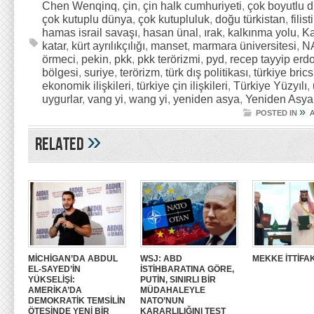
Chen Wenqinq
,
çin
,
çin halk cumhuriyeti
,
çok boyutlu dı
çok kutuplu dünya
,
çok kutupluluk
,
doğu türkistan
,
filis
hamas israil savaşı
,
hasan ünal
,
ırak
,
kalkınma yolu
,
Ka
katar
,
kürt ayrılıkçılığı
,
manset
,
marmara üniversitesi
,
N
örmeci
,
pekin
,
pkk
,
pkk terörizmi
,
pyd
,
recep tayyip erd
bölgesi
,
suriye
,
terörizm
,
türk dış politikası
,
türkiye brics
ekonomik ilişkileri
,
türkiye çin ilişkileri
,
Türkiye Yüzyılı
,
uygurlar
,
vang yi
,
wang yi
,
yeniden asya
,
Yeniden Asya 
»
POSTED IN
»
Related
MİCHİGAN’DA ABDUL
WSJ: ABD
MEKKE İTTİFAK
EL-SAYED’İN
İSTİHBARATINA GÖRE,
YÜKSELİŞİ:
PUTİN, SINIRLI BİR
AMERİKA’DA
MÜDAHALEYLE
DEMOKRATİK TEMSİLİN
NATO’NUN
ÖTESİNDE YENİ BİR
KARARLILIĞINI TEST