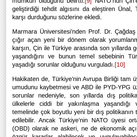
mümkün olduğunu belirtti.
[9]
NATO’nun Çin’
geliştirdiği tehdit algısını da eleştiren Ünal, 
karşı durduğunu sözlerine ekledi.
Marmara Üniversitesi’nden Prof. Dr. Çağdaş 
çığır açan yeni bir dönem olarak yorumlan
karşın, Çin ile Türkiye arasında son yıllarda 
yaşandığını ve bunun temel sebebinin Türki
yaşadığı sorunlar olduğunu vurguladı.
[10]
Hakikaten de, Türkiye’nin Avrupa Birliği tam ü
umudunu kaybetmesi ve ABD ile PYD-YPG üze
sorunlar nedeniyle, son yıllarda dış polit
ülkelerle ciddi bir yakınlaşma yaşandığı
temelinde çok boyutlu yeni bir dış politikanın t
edilebilir. Ancak Türkiye’nin NATO üyesi ort
(OBD) olarak ne askeri, ne de ekonomik a
özgür kararlar alabilecek ve uygulayabil