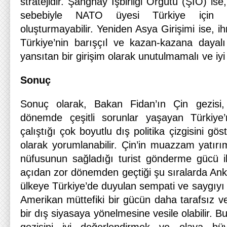
stratejidir. Şanghay İşbirliği Örgütü (ŞİÖ) ise
sebebiyle NATO üyesi Türkiye için d
oluşturmayabilir. Yeniden Asya Girişimi ise, i
Türkiye’nin barışçıl ve kazan-kazana dayalı
yansıtan bir girişim olarak unutulmamalı ve iyi 
Sonuç
Sonuç olarak, Bakan Fidan’ın Çin gezisi,
dönemde çeşitli sorunlar yaşayan Türkiye’
çalıştığı çok boyutlu dış politika çizgisini gö
olarak yorumlanabilir. Çin’in muazzam yatırı
nüfusunun sağladığı turist gönderme gücü i
açıdan zor dönemden geçtiği şu sıralarda Ank
ülkeye Türkiye’de duyulan sempati ve saygıyı a
Amerikan müttefiki bir gücün daha tarafsız v
bir dış siyasaya yönelmesine vesile olabilir. 