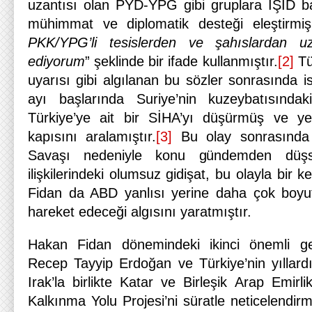
uzantısı olan PYD-YPG gibi gruplara IŞİD bah
mühimmat ve diplomatik desteği eleştirmi
PKK/YPG’li tesislerden ve şahıslardan u
ediyorum
” şeklinde bir ifade kullanmıştır.
[2]
Tü
uyarısı gibi algılanan bu sözler sonrasında 
ayı başlarında Suriye’nin kuzeybatısında
Türkiye’ye ait bir SİHA’yı düşürmüş ve yen
kapısını aralamıştır.
[3]
Bu olay sonrasında 
Savaşı nedeniyle konu gündemden düşs
ilişkilerindeki olumsuz gidişat, bu olayla bir k
Fidan da ABD yanlısı yerine daha çok boyut
hareket edeceği algısını yaratmıştır.
Hakan Fidan dönemindeki ikinci önemli g
Recep Tayyip Erdoğan ve Türkiye’nin yıllardı
Irak’la birlikte Katar ve Birleşik Arap Emirli
Kalkınma Yolu Projesi’ni süratle neticelendirm