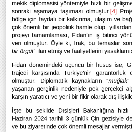
mekik diplomasisi yöntemiyle hızlı bir gelişm
sonraki aşamaya taşıması olmuştur.
[4]
Proje
bölge için faydalı bir kalkınma, ulaşım ve bağl
çok önemli bir jeopolitik hamle olup, yıllard
projeyi tamamlaması, Fidan’ın iş bitirici yö
veri olmuştur. Öyle ki, Irak, bu temaslar s
bir örgüt
” ilan etmiş ve faaliyetlerini yasaklamış
Fidan dönemindeki üçüncü bir husus ise, G
trajedi karşısında Türkiye’nin garantörlük 
olmuştur. Diplomatik kaynakların “
muğlak
”
yaşanan gerginlik nedeniyle pek gerçekçi a
karşın yaratıcı ve yeni bir fikir olarak dış ilişki
İşte bu şekilde Dışişleri Bakanlığına hızlı
Haziran 2024 tarihli 3 günlük Çin gezisiyle 
ve bu ziyaretinde çok önemli mesajlar vermişti