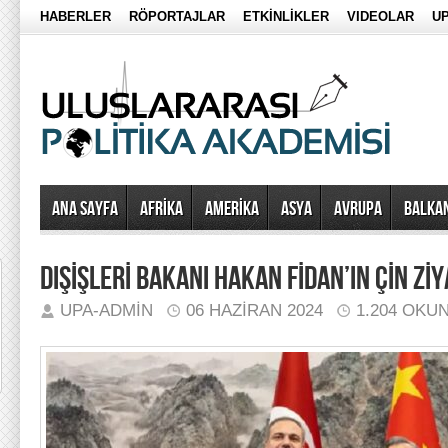
HABERLER
RÖPORTAJLAR
ETKİNLİKLER
VIDEOLAR
UP
Ana Sayfa
AFRİKA
AMERİKA
ASYA
AVRUPA
BALKA
DIŞİŞLERİ BAKANI HAKAN FİDAN’IN ÇİN ZİY
UPA-ADMIN
06 HAZIRAN 2024
1.204 OKU