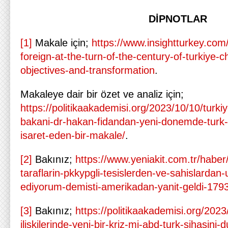
DİPNOTLAR
[1]
Makale için;
https://www.insightturkey.co
foreign-at-the-turn-of-the-century-of-turkiye-c
objectives-and-transformation
.
Makaleye dair bir özet ve analiz için;
https://politikaakademisi.org/2023/10/10/turkiy
bakani-dr-hakan-fidandan-yeni-donemde-turk-dis
isaret-eden-bir-makale/
.
[2]
Bakınız;
https://www.yeniakit.com.tr/habe
taraflarin-pkkypgli-tesislerden-ve-sahislardan
ediyorum-demisti-amerikadan-yanit-geldi-179
[3]
Bakınız;
https://politikaakademisi.org/202
iliskilerinde-yeni-bir-kriz-mi-abd-turk-sihasini-