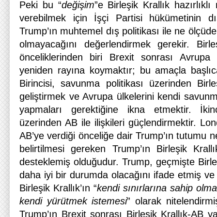
Peki bu “
değişim
”e Birleşik Krallık hazırlık
verebilmek için İşçi Partisi hükümetinin dış
Trump’ın muhtemel dış politikası ile ne ölçüd
olmayacağını değerlendirmek gerekir. Birle
önceliklerinden biri Brexit sonrası Avrupa Bir
yeniden rayına koymaktır; bu amaçla başlıca 
Birincisi, savunma politikası üzerinden Birleşi
geliştirmek ve Avrupa ülkelerini kendi savunma
yapmaları gerektiğine ikna etmektir. İkincis
üzerinden AB ile ilişkileri güçlendirmektir. Lon
AB’ye verdiği önceliğe dair Trump’ın tutumu ne
belirtilmesi gereken Trump’ın Birleşik Krall
desteklemiş olduğudur. Trump, geçmişte Birleş
daha iyi bir durumda olacağını ifade etmiş ve
Birleşik Krallık’ın “
kendi sınırlarına sahip olmak
kendi yürütmek istemesi
” olarak nitelendirmi
Trump’ın Brexit sonrası Birleşik Krallık-AB 