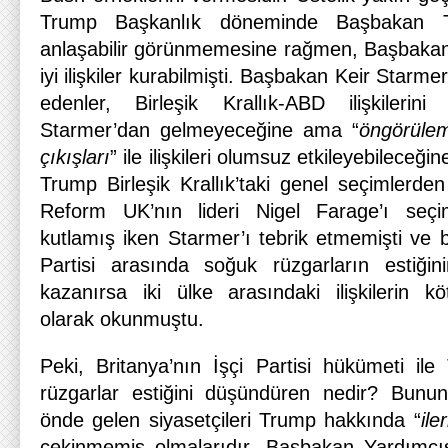
Trump Başkanlık döneminde Başbakan 
anlaşabilir görünmemesine rağmen, Başbakan
iyi ilişkiler kurabilmişti. Başbakan Keir Starmer
edenler, Birleşik Krallık-ABD ilişkilerini
Starmer’dan gelmeyeceğine ama “
öngörüle
çıkışları
” ile ilişkileri olumsuz etkileyebileceğin
Trump Birleşik Krallık’taki genel seçimlerde
Reform UK’nın lideri Nigel Farage’ı seçi
kutlamış iken Starmer’ı tebrik etmemişti ve
Partisi arasında soğuk rüzgarların estiği
kazanırsa iki ülke arasındaki ilişkilerin köt
olarak okunmuştu.
Peki, Britanya’nın İşçi Partisi hükümeti i
rüzgarlar estiğini düşündüren nedir? Bunun 
önde gelen siyasetçileri Trump hakkında “
ile
çekinmemiş olmalarıdır. Başbakan Yardımc