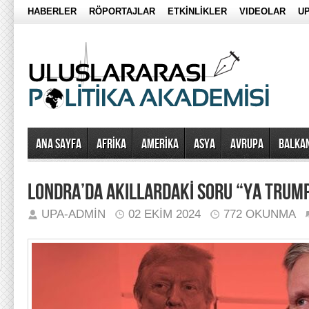
HABERLER
RÖPORTAJLAR
ETKİNLİKLER
VIDEOLAR
UP
Ana Sayfa
AFRİKA
AMERİKA
ASYA
AVRUPA
BALKA
LONDRA’DA AKILLARDAKİ SORU “YA TRUM
UPA-ADMIN
02 EKIM 2024
772 OKUNMA