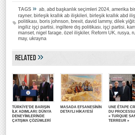
»
TAGS
ab
,
abd başkanlık seçimleri 2024
,
amerika bir
rayner
,
birleşik krallık ab ilişkileri
,
birleşik krallık abd iliş
politikası
,
boris johnson
,
brexit
,
david lammy
,
dilek yiğit
ingiliz işçi partisi
,
ingiltere dış politikası
,
işçi partisi
,
kam
manset
,
nigel farage
,
özel ilişkiler
,
Reform UK
,
rusya
,
r
may
,
ukrayna
»
Related
TÜRKİYE’DE BARIŞIN
MASADA EFSANESİNİN
UNE ÉTAPE CR
İLK ADIMLARI: DÜNYA
DETAYLI HİKAYESİ
DU PROCESS
DENEYİMLERİNDE
« TURQUIE SA
ÇATIŞMA ÇÖZÜMLERİ
TERREUR »