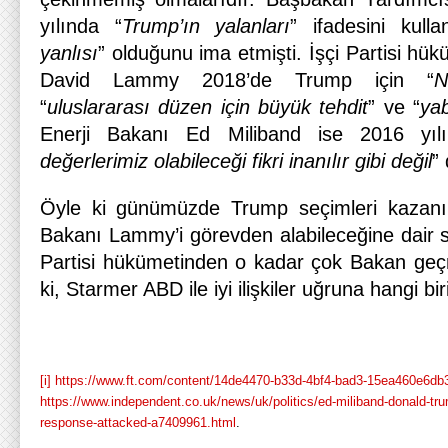
yılında “
Trump’ın yalanları
” ifadesini kull
yanlısı
” olduğunu ima etmişti. İşçi Partisi hük
David Lammy 2018’de Trump için “
N
“
uluslararası düzen için büyük tehdit
” ve “
ya
Enerji Bakanı Ed Miliband ise 2016 yıl
değerlerimiz olabileceği fikri inanılır gibi değil
”
Öyle ki günümüzde Trump seçimleri kazanırs
Bakanı Lammy’i görevden alabileceğine dair s
Partisi hükümetinden o kadar çok Bakan geçm
ki, Starmer ABD ile iyi ilişkiler uğruna hangi bi
[i]
https://www.ft.com/content/14de4470-b33d-4bf4-bad3-15ea460e6db
https://www.independent.co.uk/news/uk/politics/ed-miliband-donald-tru
response-attacked-a7409961.html
.