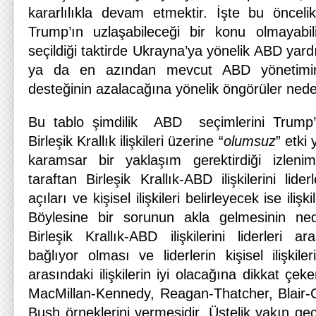
kararlılıkla devam etmektir. İşte bu önceli
Trump’ın uzlaşabileceği bir konu olmayabi
seçildiği taktirde Ukrayna’ya yönelik ABD yar
ya da en azından mevcut ABD yönetimini
desteğinin azalacağına yönelik öngörüler nede
Bu tablo şimdilik ABD seçimlerini Trump
Birleşik Krallık ilişkileri üzerine “
olumsuz
” etki
karamsar bir yaklaşım gerektirdiği izlenim
taraftan Birleşik Krallık-ABD ilişkilerini lider
açıları ve kişisel ilişkileri belirleyecek ise iliş
Böylesine bir sorunun akla gelmesinin ne
Birleşik Krallık-ABD ilişkilerini liderleri 
bağlıyor olması ve liderlerin kişisel ilişkile
arasındaki ilişkilerin iyi olacağına dikkat çek
MacMillan-Kennedy, Reagan-Thatcher, Blair-C
Bush örneklerini vermesidir. Üstelik yakın ge