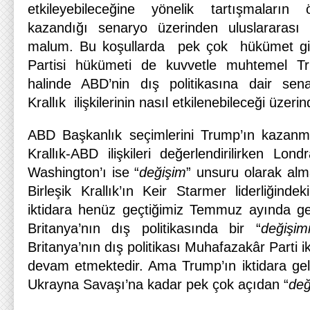
etkileyebileceğine yönelik tartışmaların
kazandığı senaryo üzerinden uluslararası
malum. Bu koşullarda pek çok hükümet gibi B
Partisi hükümeti de kuvvetle muhtemel T
halinde ABD’nin dış politikasına dair sena
Krallık ilişkilerinin nasıl etkilenebileceği üzeri
ABD Başkanlık seçimlerini Trump’ın kazanm
Krallık-ABD ilişkileri değerlendirilirken Londr
Washington’ı ise “
değişim
” unsuru olarak alm
Birleşik Krallık’ın Keir Starmer liderliğindek
iktidara henüz geçtiğimiz Temmuz ayında g
Britanya’nın dış politikasında bir “
değişim
Britanya’nın dış politikası Muhafazakâr Parti i
devam etmektedir. Ama Trump’ın iktidara g
Ukrayna Savaşı’na kadar pek çok açıdan “
değ