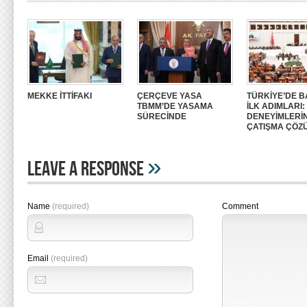
MEKKE İTTİFAKI
ÇERÇEVE YASA
TÜRKİYE’DE B
TBMM’DE YASAMA
İLK ADIMLARI
SÜRECİNDE
DENEYİMLERİ
ÇATIŞMA ÇÖZ
»
Leave A Response
Name
(required)
Comment
Email
(required)