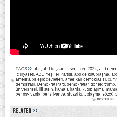
»
TAGS
abd
,
abd başkanlık seçimleri 2024
,
abd demo
iç siyaseti
,
ABD Yeşiller Partisi
,
abd'de kutuplaşma
,
ab
amerika birleşik devletleri
,
amerikan demokrasisi
,
cumhu
demokrasi
,
Demokrat Parti
,
demokratlar
,
donald trump
,
üniversitesi
,
jill stein
,
kamala harris
,
kutuplaşma
,
mans
pennsylvania
,
pensilvanya
,
siyasi kutuplaşma
,
sözcü t
»
POSTED IN
»
Related