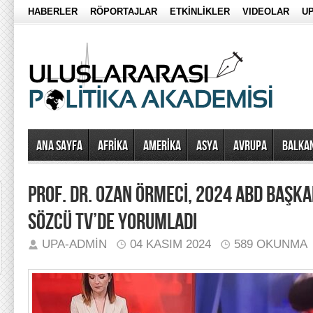
HABERLER
RÖPORTAJLAR
ETKİNLİKLER
VIDEOLAR
UP
Ana Sayfa
AFRİKA
AMERİKA
ASYA
AVRUPA
BALKA
PROF. DR. OZAN ÖRMECİ, 2024 ABD BAŞKA
SÖZCÜ TV’DE YORUMLADI
UPA-ADMIN
04 KASIM 2024
589 OKUNMA