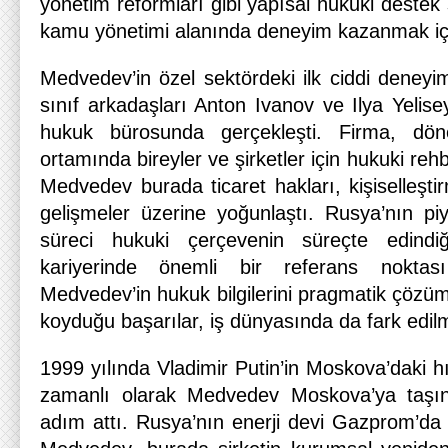
yönetim reformları gibi yapısal hukuki destek
kamu yönetimi alanında deneyim kazanmak için
Medvedev’in özel sektördeki ilk ciddi deneyim
sınıf arkadaşları Anton Ivanov ve Ilya Yelisey
hukuk bürosunda gerçekleşti. Firma, dö
ortamında bireyler ve şirketler için hukuki reh
Medvedev burada ticaret hakları, kişiselleşt
gelişmeler üzerine yoğunlaştı. Rusya’nın p
süreci hukuki çerçevenin süreçte edindiği
kariyerinde önemli bir referans nokta
Medvedev’in hukuk bilgilerini pragmatik çözüml
koyduğu başarılar, iş dünyasında da fark edil
1999 yılında Vladimir Putin’in Moskova’daki hız
zamanlı olarak Medvedev Moskova’ya taşın
adım attı. Rusya’nın enerji devi Gazprom’d