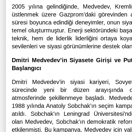
2005 yılına gelindiğinde, Medvedev, Kremli
üstlenmek üzere Gazprom’daki görevinden a
süresi boyunca edindiği deneyimler, onun siyas
temel oluşturmuştur. Enerji sektöründeki baş
teknik, hem de liderlik liderliğini ortaya ko
sevilenleri ve siyasi görünümlerine destek olan 
Dmitri Medvedev’in Siyasete Girişi ve Putin 
Başlangıcı
Dmitri Medvedev’in siyasi kariyeri, Sovyet
sürecinde yeni bir düzen arayışında o
atmosferinde şekillenmeye başladı. Medvedev
1988 yılında Anatoly Sobchak’ın seçim kamp
atıldı. Sobchak’ın Leningrad Üniversitesi’nd
olan Medvedev, Sobchak’ın demokratik reform
etkilenmişti. Bu kampanya, Medvedev için yal