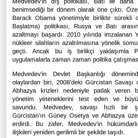
Medvedev’in dış politikası, Batı ile daha i
benimsediği bir dönem olarak öne çıktı. Özell
Barack Obama yönetimiyle birlikte sürekli 
Başlatma) politikası, Rusya ve Batı arasın
azaltmayı başardı. 2010 yılında imzalanan 
nükleer silahların azaltılmasına yönelik somu
geçti. Ancak bu iş birlikçi yaklaşımla P
uygulamalarla zaman zaman politika çatışmas
Medvedev’in Devlet Başkanlığı dönemind
olaylardan biri, 2008’deki Gürcistan Savaş
Abhazya krizleri nedeniyle patlak veren 
yönetim yeteneklerini test eden ve büyü
savundu. Medvedev, savaşı hızlı bir şe
Gürcistan’ın Güney Osetya ve Abhazya üzer
erdirdi. Bu zafer, Medvedev’in hükümdarlığ
ilişkileri yeniden gerilimli bir şekilde taşıdı.