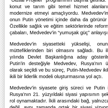
“Ulusal Projeler” programının başına getirildi. 
konut ve tarım gibi temel hizmet alanların
modernize etmeyi amaçlıyordu. Medvedev’in 
onun Putin yönetimi içinde daha da görünür 
Özellikle sağlık ve eğitim sektörlerinde ref
çabaları, Medvedev’in “yumuşak güç” anlayışı
Medvedev’in siyasetteki yükselişi, on
müttefiklerinden biri olmasını sağladı. Bu i
yılında Devlet Başkanlığına aday gösterilm
Putin’in desteğiyle Medvedev, Rusya’nın 
olarak seçildi ve bu süreç, Putin-Medvedev iki
ikili bir liderlik modeli oluşturmasına yol açtı.
Medvedev’in siyasete giriş süreci ve Putin i
Rusya’nın 21. yüzyıldaki siyasi yapısının şe
rol oynamaktadır. İkili arasındaki bağ, yalnızca 
değil, aynı zamanda ortak bir siyasi vizy