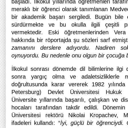
başladı. İlkokul yıllarında öğretmenleri taraf
meraklı bir öğrenci olarak tanımlanan Medv
bir akademik başarı sergiledi. Bugün bile esk
sürdürmekte ve bu okulla ilgili çeşitli p
vermektedir. Eski öğretmenlerinden Ver
hakkında bir röportajda şu sözleri sarf etmişti
zamanını derslere adıyordu. Nadiren so
oynuyordu. Bu nedenle onu olgun bir çocuğa
İlkokul sonrası dönemde dil bilimlerine il
sonra yargıç olma ve adaletsizliklerle
doğrultusunda karar vererek 1982 yılında 
Petersburg) Devlet Üniversitesi Hukuk F
Üniversite yıllarında başarılı, çalışkan ve disi
hocaları tarafından takdir edildi. Dönemin
Üniversitesi rektörü Nikolai Kropachev,
ifadeleri kullandı: “
İyi, güçlü bir öğrenciydi. 