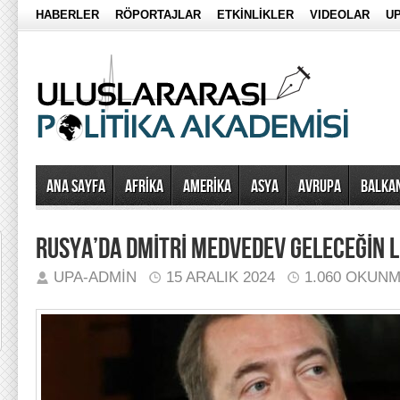
HABERLER
RÖPORTAJLAR
ETKİNLİKLER
VIDEOLAR
UP
Ana Sayfa
AFRİKA
AMERİKA
ASYA
AVRUPA
BALKA
RUSYA’DA DMİTRİ MEDVEDEV GELECEĞİN Lİ
UPA-ADMIN
15 ARALIK 2024
1.060 OKUN