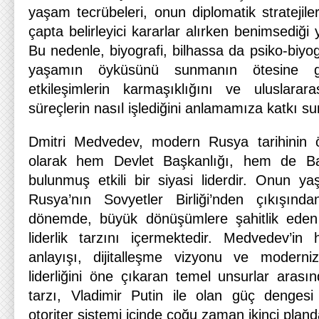
yaşam tecrübeleri, onun diplomatik stratejiler
çapta belirleyici kararlar alırken benimsediği y
Bu nedenle, biyografi, bilhassa da psiko-biyog
yaşamın öyküsünü sunmanın ötesine geç
etkileşimlerin karmaşıklığını ve uluslararası
süreçlerin nasıl işlediğini anlamamıza katkı su
Dmitri Medvedev, modern Rusya tarihinin ön
olarak hem Devlet Başkanlığı, hem de Baş
bulunmuş etkili bir siyasi liderdir. Onun ya
Rusya’nın Sovyetler Birliği’nden çıkışın
dönemde, büyük dönüşümlere şahitlik eden
liderlik tarzını içermektedir. Medvedev’in
anlayışı, dijitalleşme vizyonu ve moderni
liderliğini öne çıkaran temel unsurlar arasın
tarzı, Vladimir Putin ile olan güç denges
otoriter sistemi içinde çoğu zaman ikinci pland