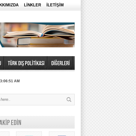
KKIMIZDA
LİNKLER
İLETİŞİM
U
TÜRK DIŞ POLİTİKASI
DİĞERLERİ
 3:06:51 AM
TAKİP EDİN