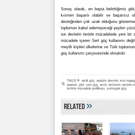
Sonuç olarak, en başta belirttiğimiz gi
kısmen başarılı olabilir ve başarısız ol
desteğinden çok uzak olduğunu göstermek
toplumun kabul edemeyeceği şeyleri çöz
ise devletin terörle mücadelede yeni bir s
mücadele içeren Sert güç kullanımı değil
meyilli kişileri ülkelerine ve Türk toplu
güç kullanımı çerçevesinde olmalıdır.
»
TAGS
akıllı güç
,
atatürk devrimi
,
erol naga
atatürk
,
pkk
,
sert güç
,
terör
,
terörizm
,
terörle 
terörle mücadele politikası
,
yumuşak güç
»
Related