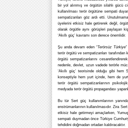
bir yol alınmış ve örgütün silahlı gücü 
kullanılması terör örgütüne sempati duyan,
sempatizanları göz ardı etti. Unutulmamal
üyelerini etkisiz hale getirerek değil, ör
olarak örgütle aynı görüşleri paylaşan k
‘Akıllı güç’ kavramı son derece önemlidir.
Şu anda devam eden “
Terörsüz Türkiye
”
terör örgütü ve sempatizanları tarafından 
örgütü sempatizanlarını cesaretlendirere
nedenle, devlet, uzun vadede terörle mücad
‘Akıllı güç’ teorisinde olduğu gibi hem
konseptiyle hem yurt içinde, hem de yurt
terör örgütü sempatizanlarının psikoloj
medyada terör örgütü propagandası yapanlar
Bu tür Sert güç kullanımlarının yanınd
enstrümanlarının kullanılmasıdır. Zira Sert
etkisiz hale getirmeyi amaçlarken, Yumuşa
sempati duymadan önce Türkiye Cumhuriyeti
tehdidini doğmadan ortadan kaldıracaktır.