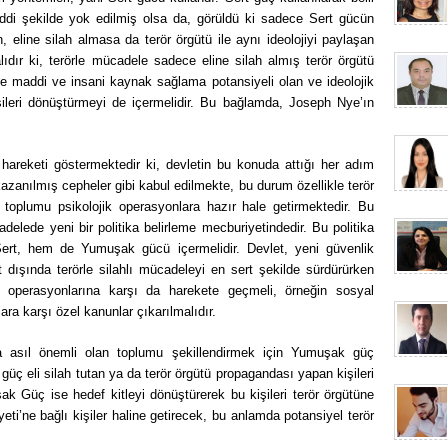
ciddi şekilde yok edilmiş olsa da, görüldü ki sadece Sert gücün
 eline silah almasa da terör örgütü ile aynı ideolojiyi paylaşan
ıdır ki, terörle mücadele sadece eline silah almış terör örgütü
güte maddi ve insani kaynak sağlama potansiyeli olan ve ideolojik
işileri dönüştürmeyi de içermelidir. Bu bağlamda, Joseph Nye’ın
 hareketi göstermektedir ki, devletin bu konuda attığı her adım
kazanılmış cepheler gibi kabul edilmekte, bu durum özellikle terör
k toplumu psikolojik operasyonlara hazır hale getirmektedir. Bu
elede yeni bir politika belirleme mecburiyetindedir. Bu politika
 Sert, hem de Yumuşak gücü içermelidir. Devlet, yeni güvenlik
 dışında terörle silahlı mücadeleyi en sert şekilde sürdürürken
ik operasyonlarına karşı da harekete geçmeli, örneğin sosyal
a karşı özel kanunlar çıkarılmalıdır.
a asıl önemli olan toplumu şekillendirmek için Yumuşak güç
 güç eli silah tutan ya da terör örgütü propagandası yapan kişileri
k Güç ise hedef kitleyi dönüştürerek bu kişileri terör örgütüne
’ne bağlı kişiler haline getirecek, bu anlamda potansiyel terör