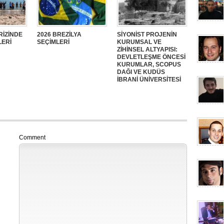
RİZİNDE
2026 BREZİLYA
SİYONİST PROJENİN
LERİ
SEÇİMLERİ
KURUMSAL VE
ZİHİNSEL ALTYAPISI:
DEVLETLEŞME ÖNCESİ
KURUMLAR, SCOPUS
DAĞI VE KUDÜS
İBRANİ ÜNİVERSİTESİ
Comment