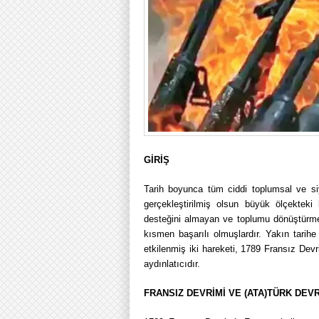
GİRİŞ
Tarih boyunca tüm ciddi toplumsal ve siy
gerçekleştirilmiş olsun büyük ölçekteki
desteğini almayan ve toplumu dönüştürme
kısmen başarılı olmuşlardır. Yakın tarihe 
etkilenmiş iki hareketi, 1789 Fransız De
aydınlatıcıdır.
FRANSIZ DEVRİMİ VE (ATA)TÜRK DEVR