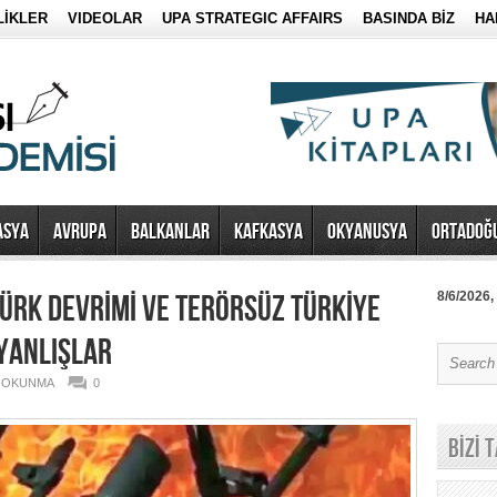
LİKLER
VIDEOLAR
UPA STRATEGIC AFFAIRS
BASINDA BİZ
HA
ASYA
AVRUPA
BALKANLAR
KAFKASYA
OKYANUSYA
ORTADOĞ
TÜRK DEVRİMİ VE TERÖRSÜZ TÜRKİYE
8/6/2026,
 YANLIŞLAR
6 OKUNMA
0
BİZİ 