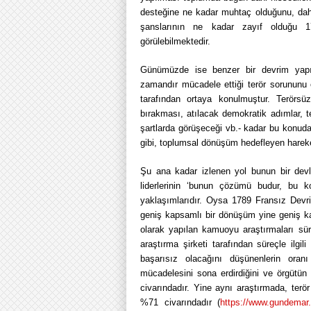
desteğine ne kadar muhtaç olduğunu, dah
şanslarının ne kadar zayıf olduğu 17
görülebilmektedir.
Günümüzde ise benzer bir devrim yapılm
zamandır mücadele ettiği terör sorununu o
tarafından ortaya konulmuştur. Terörsüz
bırakması, atılacak demokratik adımlar, te
şartlarda görüşeceği vb.- kadar bu konudak
gibi, toplumsal dönüşüm hedefleyen hareket
Şu ana kadar izlenen yol bunun bir devlet 
liderlerinin ‘bunun çözümü budur, bu k
yaklaşımlarıdır. Oysa 1789 Fransız Devri
geniş kapsamlı bir dönüşüm yine geniş ka
olarak yapılan kamuoyu araştırmaları sürec
araştırma şirketi tarafından süreçle ilg
başarısız olacağını düşünenlerin oranı
mücadelesini sona erdirdiğini ve örgütün 
civarındadır. Yine aynı araştırmada, terör
%71 civarındadır (
https://www.gundemar.