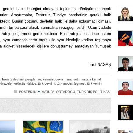
bi, gerekli halk desteğini almayan toplumsal dönüşümler ancak
urlar. Araştırmalar, Terörsüz Türkiye hareketinin gerekli halk
tedir. Bunun çözümü devletin halk ile daha uzlaşmacı olması,
ümün bir parçası olarak sunmaktan vazgeçmesidir. Uzun vadede
trateji geliştirmesi gerekmektedir. Bu strateji ise sadece askeri
, aynı zamanda terör örgütü ile aynı ideolojik kodları taşımaya
muna aidiyet hissedecek kişilere dönüştürmeyi amaçlayan Yumuşak
Erol NAGAŞ
ş
,
fransız devrimi
,
joseph nye
,
kemalist devrim
,
manset
,
mustafa kemal
mücadele
,
terörsüz türkiye
,
türk devrimi
,
türk modernleşmesi
,
türkiye'nin
»
POSTED IN
AVRUPA
,
ORTADOĞU
,
TÜRK DIŞ POLİTİKASI