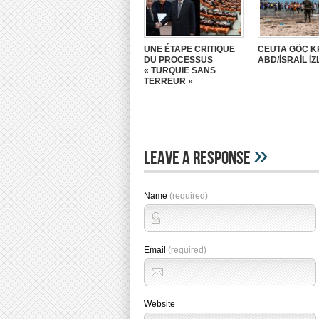
UNE ÉTAPE CRITIQUE
CEUTA GÖÇ K
DU PROCESSUS
ABD/İSRAİL İZ
« TURQUIE SANS
TERREUR »
»
Leave A Response
Name
(required)
Email
(required)
Website