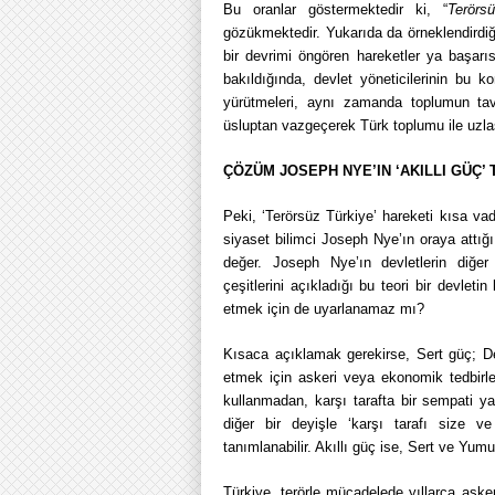
Bu oranlar göstermektedir ki, “
Terörs
gözükmektedir. Yukarıda da örneklendirdi
bir devrimi öngören hareketler ya başarı
bakıldığında, devlet yöneticilerinin bu
yürütmeleri, aynı zamanda toplumun ta
üsluptan vazgeçerek Türk toplumu ile uzlaş
ÇÖZÜM JOSEPH NYE’IN ‘AKILLI GÜÇ’ 
Peki, ‘Terörsüz Türkiye’ hareketi kısa v
siyaset bilimci Joseph Nye’ın oraya attı
değer. Joseph Nye’ın devletlerin diğer d
çeşitlerini açıkladığı bu teori bir devleti
etmek için de uyarlanamaz mı?
Kısaca açıklamak gerekirse, Sert güç; Dev
etmek için askeri veya ekonomik tedbirle
kullanmadan, karşı tarafta bir sempati ya
diğer bir deyişle ‘karşı tarafı size v
tanımlanabilir. Akıllı güç ise, Sert ve Yumu
Türkiye, terörle mücadelede yıllarca asker