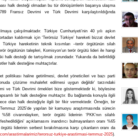
ası halk desteği olmadan bu tür dönüşümlerin başarıya ulaşma
89 Fransız Devrimi ve Türk Devrimi karşılaştırıldığında
aya çalışılmaktadır. Türkiye Cumhuriyeti’nin 40 yılı aşkın
rtadan kaldırmak için ‘Terörsüz Türkiye’ hareketi bizzat devlet
 Türkiye hareketinin teknik kısımları –terör örgütünün silah
rör örgütünün talepleri, Komisyon’un terör örgütü lideri ile hangi
i halk desteği de tartışılmak zorundadır. Yukarıda da belirtildiği
ler halk desteğine muhtaçtırlar.
politikası haline getirilmesi, devlet yöneticileri ve bazı parti
onuda çözüme muhalefet edilmesi uygun değildir’ tarzındaki
mi ve Türk Devrimi örnekleri bize göstermektedir ki, böylesine
psamlı bir halk desteğine muhtaçtır. Bu bağlamda konuyla ilgili
e olan halk desteğiyle ilgili bir fikir vermektedir. Örneğin, bir
ili Temmuz 2025’de yapılan bir kamuoyu araştırmasında sürecin
 %58 civarındayken, terör örgütü liderinin ‘PKK’nın silahlı
feshedildiğini’ açıklamasını inandırıcı bulmayanların oranı %65
 örgütü liderinin serbest bırakılmasına karşı çıkanların oranı da
com/arastirmalarimiz/terorsuz-turkiye-arastirmasi-temmuz-2025
).