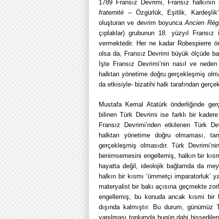
1789 Fransız Devrimi, Fransız halkının 
fraternité
– Özgürlük, Eşitlik, Kardeşlik’
oluşturan ve devrim boyunca
Ancien Rég
çıplaklar) grubunun 18. yüzyıl Fransız i
vermektedir. Her ne kadar Robespierre ön
olsa da, Fransız Devrimi büyük ölçüde baş
İşte Fransız Devrimi’nin nasıl ve neden
halktan yönetime doğru gerçekleşmiş olma
da etkisiyle- bizatihi halk tarafından gerçe
Mustafa Kemal Atatürk önderliğinde gerç
bilinen Türk Devrimi ise farklı bir kadere
Fransız Devrimi’nden etkilenen Türk Dev
halktan yönetime doğru olmaması, tam
gerçekleşmiş olmasıdır. Türk Devrimi’ni
benimsemesini engellemiş, halkın bir kıs
hayatta değil, ideolojik bağlamda da me
halkın bir kısmı ‘ümmetçi imparatorluk’ ya
materyalist bir bakı açısına geçmekte zo
engellemiş; bu konuda ancak kısmi bir b
dışında kalmıştır. Bu durum, günümüz Tü
yapılması toplumda bugün dahi hissedilen 