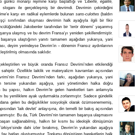
o günkü monarşi rejimine karşı başlattığı ve ‘
Liberté, égalité,
 sloganı ile gerçekleşmiş bir devrimdi. Devrimin çekirdeğini
ime
’e karşı en radikal eylemlerde bulunan
sans-culottes
(baldırı
şçi sınıfından oluşması devrimin halk ayağıyla ilgili bir fikir
cülüğündeki Jakobenler tarafından bir ‘terör dönemi’ yaşanmış
arıya ulaşmış ve bu devrim Fransa’yı yeniden şekillendirmiştir.
 başarıya ulaştığının yanıtı tamamen aşağıdan yukarıya, yani
sı, deyim yerindeyse Devrim’in – dönemin Fransız aydınlarının
kleştirilmiş olmasında saklıdır.
ekleştirilen ve büyük oranda Fransız Devrimi’nden etkilendiği
 sahiptir. Özellikle laiklik ve materyalizm kavramları açısından
rimi’nin Fransız Devrimi’nden farkı, aşağıdan yukarıya, yani
 tersine yukarıdan aşağıya, yani yönetimden halka doğru
n bu yapısı, halkın Devrim’le gelen hareketleri tam anlamıyla
mı bu yeniliklere ayak uydurmakta zorlanmıştır. Sadece gündelik
ydana gelen bu değişiklikler sosyolojik olarak özümsenememiş,
pısından ‘laik devlet’ anlayışına, din temelli bir bakış açısından
rlanmıştır. Bu da, Türk Devrimi’nin tamamen başarıya ulaşmasını
aşarı sağlanabilmiş, halkın bir kısmı bu ideolojik dönüşümün
rkiye’sinde dahi izler bırakmış, Devrim’in yukarıdan aşağıya
fay hatları oluşturmuştur. Toplumu dönüştüren hareketlerin halk