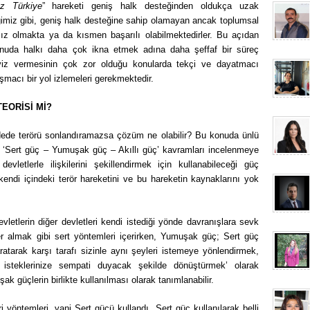
üz Türkiye
” hareketi geniş halk desteğinden oldukça uzak
ğimiz gibi, geniş halk desteğine sahip olamayan ancak toplumsal
sız olmakta ya da kısmen başarılı olabilmektedirler. Bu açıdan
 konuda halkı daha çok ikna etmek adına daha şeffaf bir süreç
viz vermesinin çok zor olduğu konularda tekçi ve dayatmacı
macı bir yol izlemeleri gerekmektedir.
TEORİSİ Mİ?
adede terörü sonlandıramazsa çözüm ne olabilir? Bu konuda ünlü
ğı ‘Sert güç – Yumuşak güç – Akıllı güç’ kavramları incelenmeye
evletlerle ilişkilerini şekillendirmek için kullanabileceği güç
n kendi içindeki terör hareketini ve bu hareketin kaynaklarını yok
letlerin diğer devletleri kendi istediği yönde davranışlara sevk
r almak gibi sert yöntemleri içerirken, Yumuşak güç; Sert güç
ratarak karşı tarafı sizinle aynı şeyleri istemeye yönlendirmek,
e isteklerinize sempati duyacak şekilde dönüştürmek’ olarak
şak güçlerin birlikte kullanılması olarak tanımlanabilir.
i yöntemleri, yani Sert gücü kullandı. Sert güç kullanılarak belli