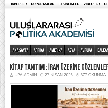
HABERLER
RÖPORTAJLAR
ETKİNLİKLER
VIDEOLAR
UP
Ana Sayfa
AFRİKA
AMERİKA
ASYA
AVRUPA
BALKA
KİTAP TANITIMI: İRAN ÜZERİNE GÖZLEMLE
UPA-ADMIN
27 NISAN 2026
377 OKUNMA