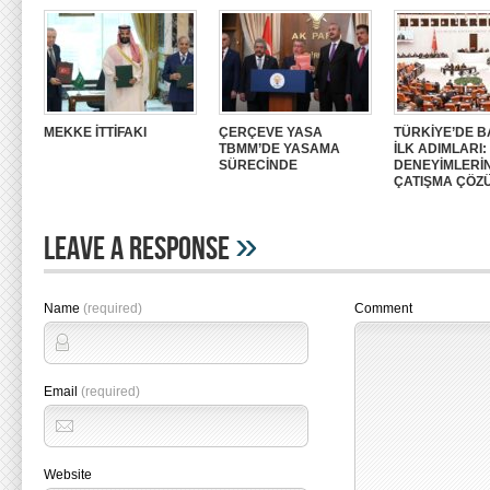
MEKKE İTTİFAKI
ÇERÇEVE YASA
TÜRKİYE’DE B
TBMM’DE YASAMA
İLK ADIMLARI
SÜRECİNDE
DENEYİMLERİ
ÇATIŞMA ÇÖZ
»
Leave A Response
Name
(required)
Comment
Email
(required)
Website