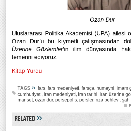
Ozan Dur
Uluslararası Politika Akademisi (UPA) ailesi o
Ozan Dur’u bu kıymetli çalışmasından dol
Üzerine Gözlemler
’in ilim dünyasında hak 
temenni ediyoruz.
Kitap Yurdu
»
TAGS
fars
,
fars medeniyeti
,
farsça
,
humeyni
,
imam g
cumhuriyeti
,
iran medeniyeti
,
iran tarihi
,
iran üzerine g
manset
,
ozan dur
,
persepolis
,
persler
,
rıza pehlevi
,
şah 
P
»
Related