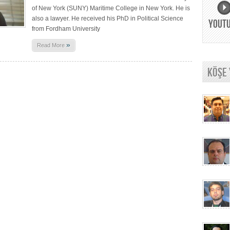
of New York (SUNY) Maritime College in New York. He is
also a lawyer. He received his PhD in Political Science
YOUT
from Fordham University
»
Read More
KÖŞE