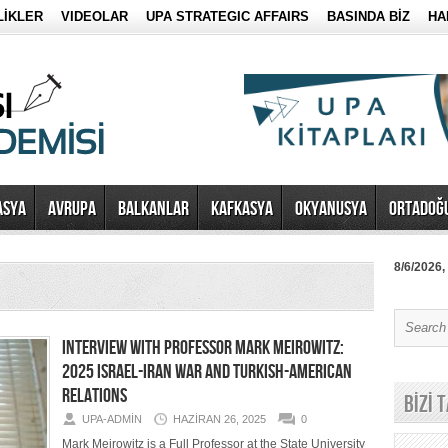
LİKLER
VIDEOLAR
UPA STRATEGIC AFFAIRS
BASINDA BİZ
HA
ASYA
AVRUPA
BALKANLAR
KAFKASYA
OKYANUSYA
ORTADOĞ
8/6/2026,
INTERVIEW WITH PROFESSOR MARK MEIROWITZ:
2025 ISRAEL-IRAN WAR AND TURKISH-AMERICAN
RELATIONS
BİZİ 
UPA-ADMIN
HAZIRAN 26, 2025
0
Mark Meirowitz is a Full Professor at the State University