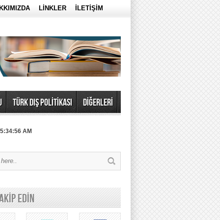
KKIMIZDA
LİNKLER
İLETİŞİM
U
TÜRK DIŞ POLİTİKASI
DİĞERLERİ
 5:34:56 AM
TAKİP EDİN