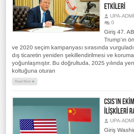
ETKİLERİ
UPA-ADM
0
Giriş 47. 
Trump’ın ö
ve 2020 seçim kampanyası sırasında vurguladığı
dış ticaretin yeniden şekillendirilmesi ve korum
yoğunlaşmıştır. Bu doğrultuda, 2025 yılında ye
koltuğuna oturan
»
Read More
CSIS’IN EKİ
İLİŞKİLERİ 
UPA-ADM
Giriş Wash