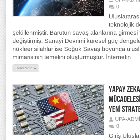
0
Uluslararas
teknolojik 
şekillenmiştir. Barutun savaş alanlarına girmesi
değiştirmiş, Sanayi Devrimi küresel güç dengele
nükleer silahlar ise Soğuk Savaş boyunca ulusl
mimarisinin temelini oluşturmuştur. İnternetin
»
Read More
YAPAY ZEKA
MÜCADELESİ
YENİ STRAT
UPA-ADM
0
Giriş Uluslar