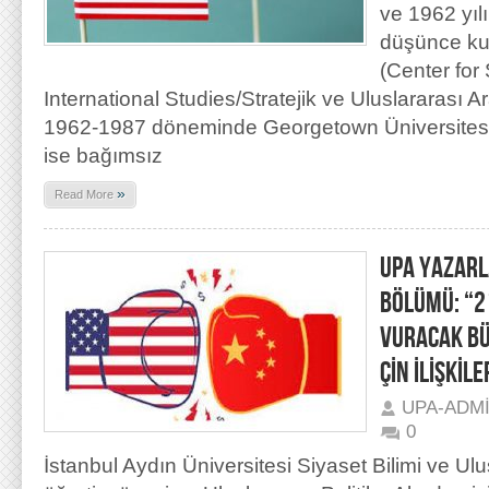
ve 1962 yıl
düşünce ku
(Center for
International Studies/Stratejik ve Uluslararası A
1962-1987 döneminde Georgetown Üniversitesi’
ise bağımsız
»
Read More
UPA YAZARL
BÖLÜMÜ: “2
VURACAK BÜ
ÇİN İLİŞKİLE
UPA-ADM
0
İstanbul Aydın Üniversitesi Siyaset Bilimi ve Ulus