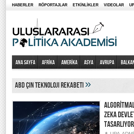
HABERLER
RÖPORTAJLAR
ETKİNLİKLER
VIDEOLAR
UP
Ana Sayfa
AFRİKA
AMERİKA
ASYA
AVRUPA
BALKA
»
ABD Çin teknoloji rekabeti
ALGORİTMAL
ZEKA DEVLE
TASARLIYOR
UPA-ADM