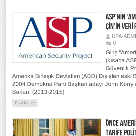
ASP’NİN ‘A
ÇİN’İN VERİ
UPA-ADM
0
Giriş “Amer
(kısaca ASP
Güvenlik Pr
Amerika Birleşik Devletleri (ABD) Dışişleri esk
2004 Demokrat Parti Başkan adayı John Kerry
Bakanı (2013-2015)
»
Read More
ÖNCE AMERİ
TARİFE POLİ