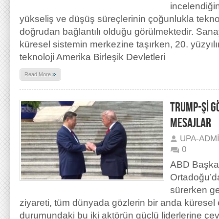
incelendiği
yükseliş ve düşüş süreçlerinin çoğunlukla tekn
doğrudan bağlantılı olduğu görülmektedir. Sanayi
küresel sistemin merkezine taşırken, 20. yüzyılı
teknoloji Amerika Birleşik Devletleri
»
Read More
TRUMP-Şİ G
MESAJLAR
UPA-ADM
0
ABD Başkan
Ortadoğu’da
sürerken ge
ziyareti, tüm dünyada gözlerin bir anda kürese
durumundaki bu iki aktörün güçlü liderlerine çe