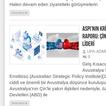
Halen devam eden ziyaretteki görüşmelerin
»
Read More
ASPI’NIN KR
RAPORU: Çİ
LİDERİ
UPA-ADM
0
Giriş Kısac
Avustralya S
Enstitüsü (Australian Strategic Policy Institute)
ciddi ve önemli bir Avustralya düşünce kuruluşu
Avustralya’nın Çin’le yakın ilişkileri nedeniyle, ö
Devletleri (ABD) ile
»
Read More