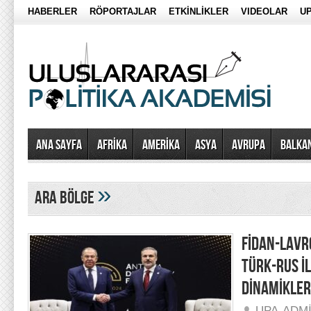
HABERLER
RÖPORTAJLAR
ETKİNLİKLER
VIDEOLAR
UP
Ana Sayfa
AFRİKA
AMERİKA
ASYA
AVRUPA
BALKA
»
ara bölge
FİDAN-LAVR
TÜRK-RUS İL
DİNAMİKLER
UPA-ADM