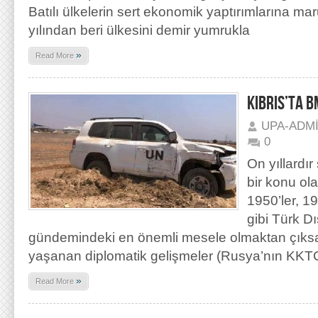
Batılı ülkelerin sert ekonomik yaptırımlarına m
yılından beri ülkesini demir yumrukla
»
Read More
KIBRIS’TA B
UPA-ADM
0
On yıllardı
bir konu ola
1950’ler, 19
gibi Türk Dı
gündemindeki en önemli mesele olmaktan çık
yaşanan diplomatik gelişmeler (Rusya’nın KKTC
»
Read More