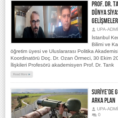
PROF. DR. T
DÜNYA SİYA
GELİŞMELER
UPA-ADM
İstanbul Ke
Bilimi ve 
öğretim üyesi ve Uluslararası Politika Akademi
Koordinatörü Doç. Dr. Ozan Örmeci, 30 Ekim 202
İlişkileri Profesörü akademisyen Prof. Dr. Tarık
»
Read More
SURİYE’DE G
ARKA PLAN
UPA-ADM
0