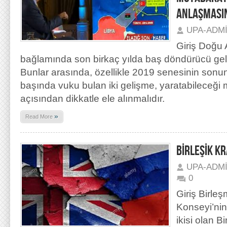
ANLAŞMASI
UPA-ADM
Giriş Doğu A
bağlamında son birkaç yılda baş döndürücü gel
Bunlar arasında, özellikle 2019 senesinin son
başında vuku bulan iki gelişme, yaratabileceği 
açısından dikkatle ele alınmalıdır.
»
Read More
BİRLEŞİK KR
UPA-ADM
0
Giriş Birleş
Konseyi’ni
ikisi olan B