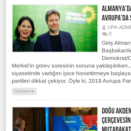
ALMANYA’DA
AVRUPA’DA 
UPA-ADM
0
Giriş Alman
Başbakanlığ
Demokrat/C
Merkel’in görev süresinin sonuna yaklaşılırken
siyasetinde varlığını iyice hissettirmeye başlaya
partileri dikkat çekiyor. Öyle ki, 2019 Avrupa P
»
Read More
DOĞU AKDENİ
ÇERÇEVESİN
MUTABAKAT