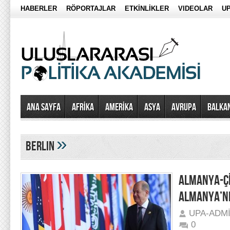
HABERLER
RÖPORTAJLAR
ETKİNLİKLER
VIDEOLAR
UP
Ana Sayfa
AFRİKA
AMERİKA
ASYA
AVRUPA
BALKA
»
berlin
ALMANYA-ÇİN
ALMANYA’NI
UPA-ADM
0