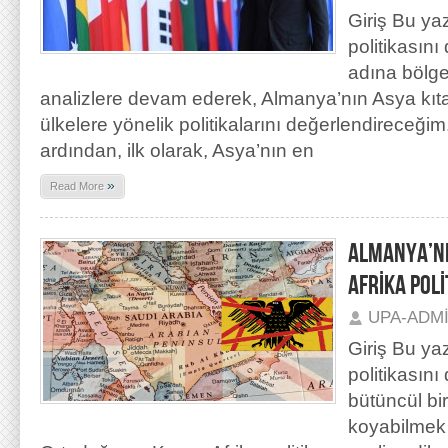
Giriş Bu ya
politikasını
adına bölge
analizlere devam ederek, Almanya’nın Asya kıta
ülkelere yönelik politikalarını değerlendireceği
ardından, ilk olarak, Asya’nın en
»
Read More
ALMANYA’NI
AFRİKA POLİ
UPA-ADM
Giriş Bu ya
politikasın
bütüncül bir
koyabilmek