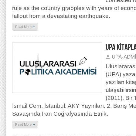
contested r
rule as the country grapples with years of econ
fallout from a devastating earthquake.
»
Read More
UPA KİTAPL
UPA-ADM
Uluslararas
(UPA) yaza
yazılan kit
ulaşabilirs
(2011), Bir
İsmail Cem, İstanbul: AKY Yayınları. 2. Barış Me
Savaşında İran Coğrafyasında Etnik,
»
Read More