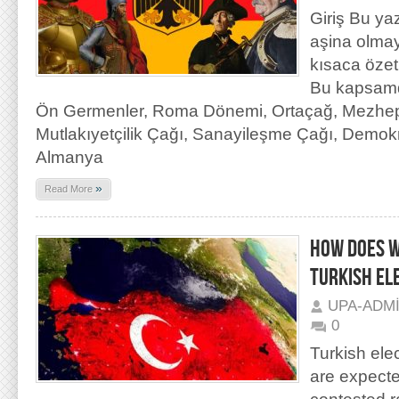
Giriş Bu ya
aşina olmay
kısaca özet
Bu kapsamda
Ön Germenler, Roma Dönemi, Ortaçağ, Mezhepç
Mutlakıyetçilik Çağı, Sanayileşme Çağı, Demokra
Almanya
»
Read More
HOW DOES W
TURKISH EL
UPA-ADM
0
Turkish ele
are expecte