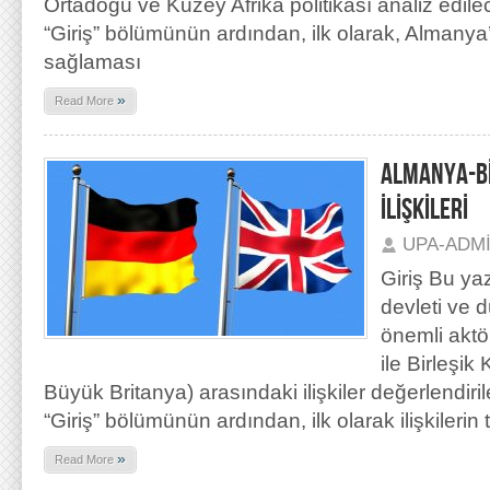
Ortadoğu ve Kuzey Afrika politikası analiz edil
“Giriş” bölümünün ardından, ilk olarak, Almanya’n
sağlaması
»
Read More
ALMANYA-Bİ
İLİŞKİLERİ
UPA-ADM
Giriş Bu ya
devleti ve 
önemli aktö
ile Birleşik 
Büyük Britanya) arasındaki ilişkiler değerlendiri
“Giriş” bölümünün ardından, ilk olarak ilişkilerin
»
Read More