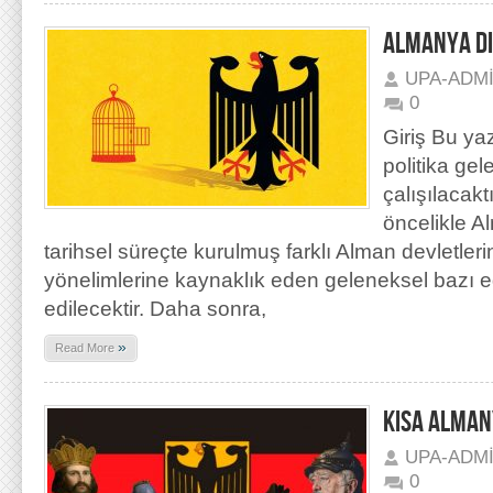
ALMANYA DI
UPA-ADM
0
Giriş Bu ya
politika ge
çalışılacak
öncelikle 
tarihsel süreçte kurulmuş farklı Alman devletlerin
yönelimlerine kaynaklık eden geleneksel bazı e
edilecektir. Daha sonra,
»
Read More
KISA ALMAN
UPA-ADM
0