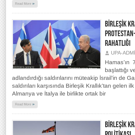
»
Read More
BİRLEŞİK KR
PROTESTAN
RAHATLIĞI
UPA-ADM
Hamas’ın 7
başlattığı v
adlandırdığı saldırılarını müteakip İsrail’in de G
saldırıları karşısında Birleşik Krallık’tan gelen i
Almanya ve İtalya ile birlikte ortak bir
»
Read More
BİRLEŞİK K
POLİTİKASI