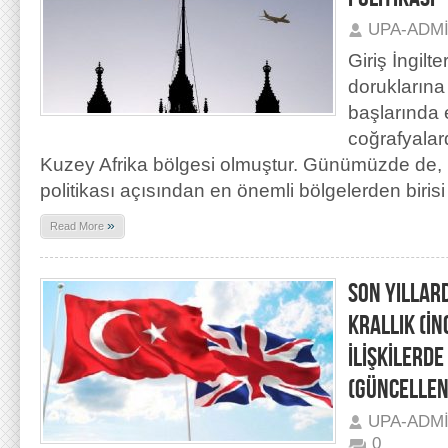
UPA-ADM
Giriş İngilt
doruklarına 
başlarında e
coğrafyalar
Kuzey Afrika bölgesi olmuştur. Günümüzde de, Bi
politikası açısından en önemli bölgelerden biri
»
Read More
SON YILLAR
KRALLIK (İNG
İLİŞKİLERDE
(GÜNCELLEN
UPA-ADM
0