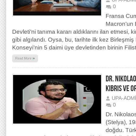
0
Fransa Cu
Macron’un E
Devleti’ni tanıma kararı aldıklarını ilan etmesi, k
gibi algılandı. Oysa, bu, tarihte ilk kez Birleşmiş
Konseyi’nin 5 daimi üye devletinden birinin Filisti
»
Read More
DR. NIKOLA
KIBRIS VE 
UPA-ADM
0
Dr. Nikolao
(Stelya), 19
doğdu. Türki