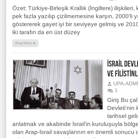
Özet: Türkiye-Birleşik Krallık (İngiltere) ilişkil
pek fazla yazılıp çizilmemesine karşın, 2000’li yıll
göstererek gayet iyi bir seviyeye gelmiş ve 2010’
iki tarafın da en üst düzey
»
Read More
İSRAİL DEVL
VE FİLİSTİN
UPA-ADM
1
Giriş Bu çal
Devleti’nin
tarihsel gel
anlatmak ve akabinde İsrail’in kuruluşuyla bölg
olan Arap-İsrail savaşlarının en önemli sonucu ola