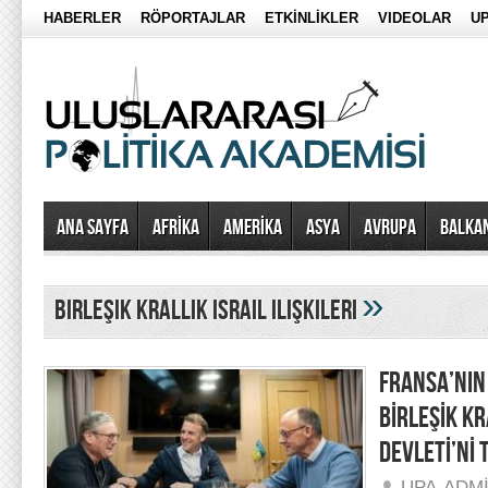
HABERLER
RÖPORTAJLAR
ETKİNLİKLER
VIDEOLAR
UP
Ana Sayfa
AFRİKA
AMERİKA
ASYA
AVRUPA
BALKA
»
birleşik krallık israil ilişkileri
FRANSA’NIN
BİRLEŞİK KR
DEVLETİ’Nİ
UPA-ADM