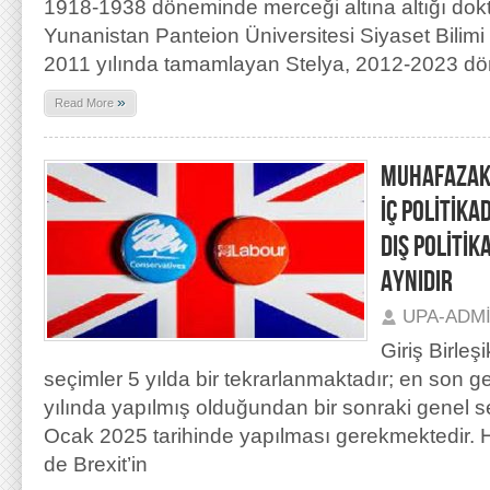
1918-1938 döneminde merceği altına altığı dokt
Yunanistan Panteion Üniversitesi Siyaset Bilim
2011 yılında tamamlayan Stelya, 2012-2023 dön
»
Read More
MUHAFAZAKÂR
İÇ POLİTİK
DIŞ POLİTİK
AYNIDIR
UPA-ADM
Giriş Birleşi
seçimler 5 yılda bir tekrarlanmaktadır; en son 
yılında yapılmış olduğundan bir sonraki genel s
Ocak 2025 tarihinde yapılması gerekmektedir
de Brexit’in