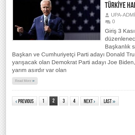
TÜRKİYE HA
UPA-ADM
0
Giriş 3 Kas
düzenlenec
Başkanlık s
Başkan ve Cumhuriyetçi Parti adayı Donald Tru
yarışacak olan Demokrat Parti adayı Joe Biden
yarım asırdır var olan
»
Read More
2
1
3
4
‹
Previous
Next
›
Last
»