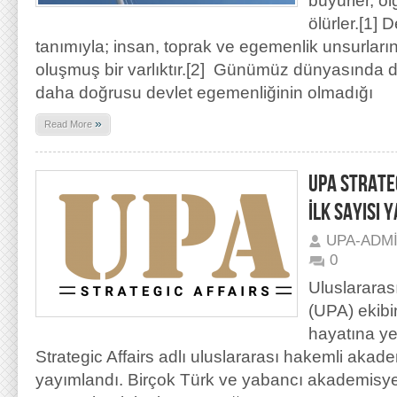
büyürler, ol
ölürler.[1] 
tanımıyla; insan, toprak ve egemenlik unsurların
oluşmuş bir varlıktır.[2] Günümüz dünyasında d
daha doğrusu devlet egemenliğinin olmadığı
»
Read More
UPA STRATEG
İLK SAYISI 
UPA-ADM
0
Uluslararas
(UPA) ekibi
hayatına y
Strategic Affairs adlı uluslararası hakemli akade
yayımlandı. Birçok Türk ve yabancı akademisye