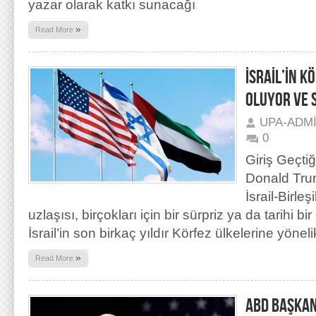
yazar olarak katkı sunacağı
»
Read More
İSRAİL’İN K
OLUYOR VE 
UPA-ADM
0
Giriş Geçt
Donald Tru
İsrail-Birle
uzlaşısı, birçokları için bir sürpriz ya da tarihi 
İsrail’in son birkaç yıldır Körfez ülkelerine yöneli
»
Read More
ABD BAŞKAN 