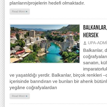
planların/projelerin hedefi olmaktadır.
»
Read More
BALKANLAR,
HERSEK
UPA-ADM
Balkanlar, 
coğrafyaları
sanatın, kü
imparatorlu
ve yaşatıldığı yerdir. Balkanlar, birçok renkleri –di
içerisinde barındıran ve bunları bir ahenk büt
yegâne coğrafyalardan
»
Read More