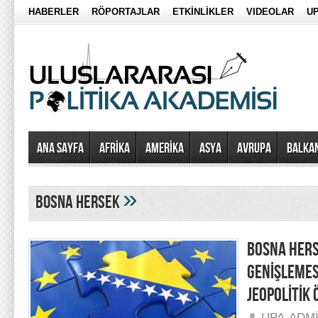
HABERLER
RÖPORTAJLAR
ETKİNLİKLER
VIDEOLAR
UP
Ana Sayfa
AFRİKA
AMERİKA
ASYA
AVRUPA
BALKA
»
bosna hersek
BOSNA HERS
GENİŞLEMES
JEOPOLİTİK
UPA-ADM