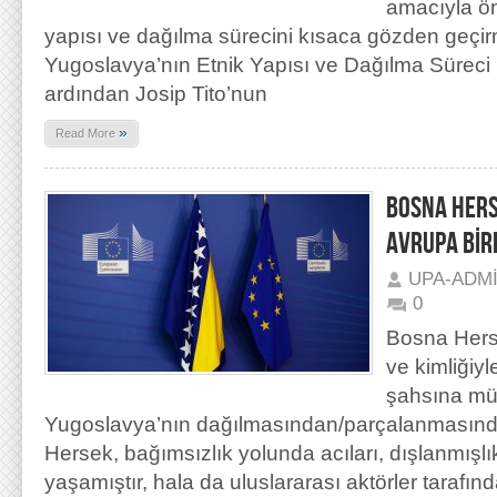
amacıyla ön
yapısı ve dağılma sürecini kısaca gözden geçir
Yugoslavya’nın Etnik Yapısı ve Dağılma Süreci 
ardından Josip Tito’nun
»
Read More
BOSNA HERS
AVRUPA BİRL
UPA-ADM
0
Bosna Herse
ve kimliğiyl
şahsına mün
Yugoslavya’nın dağılmasından/parçalanmasın
Hersek, bağımsızlık yolunda acıları, dışlanmışlık
yaşamıştır, hala da uluslararası aktörler tarafın