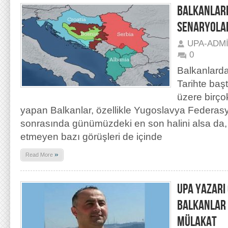
BALKANLARD
SENARYOLAR
UPA-ADM
0
Balkanlarda
Tarihte baş
üzere birçok
yapan Balkanlar, özellikle Yugoslavya Federasy
sonrasında günümüzdeki en son halini alsa da, 
etmeyen bazı görüşleri de içinde
»
Read More
UPA YAZARI 
BALKANLAR 
MÜLAKAT