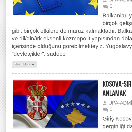
0
Balkanlar, 
birçok geliş
gibi, birçok etkilere de maruz kalmaktadır. Balka
ve dil/din/ırk eksenli kozmopolit yapısından dolayı
içerisinde olduğunu görebilmekteyiz. Yugoslav
“devletçikler“, sadece
»
Read More
KOSOVA-SIR
ANLAMAK
UPA-ADM
0
Giriş Kosov
gerginliği 