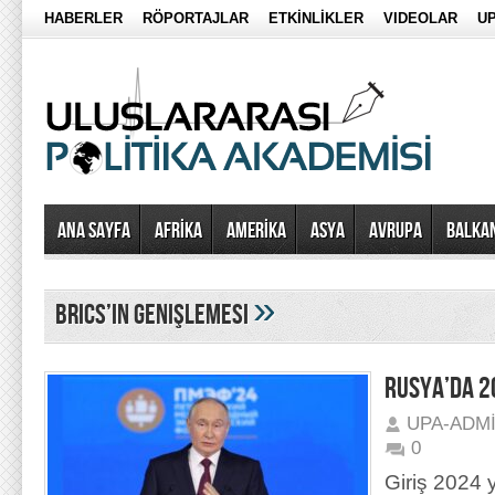
HABERLER
RÖPORTAJLAR
ETKİNLİKLER
VIDEOLAR
UP
Ana Sayfa
AFRİKA
AMERİKA
ASYA
AVRUPA
BALKA
»
brics’in genişlemesi
RUSYA’DA 20
UPA-ADM
0
Giriş 2024 y