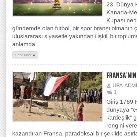
23. Dünya 
Kanada-Me
Kupası nede
gündemde olan futbol, bir spor branşı olmanın ç
uluslararası siyasetle yakından ilişkili bir topl
anlamda,
»
Read More
FRANSA’NIN 
UPA-ADM
1
Giriş 1789 
dünyaya “eş
kardeşlik” 
rengini vere
kazandıran Fransa, paradoksal bir şekilde asır