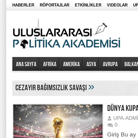
HABERLER
RÖPORTAJLAR
ETKİNLİKLER
VIDEOLAR
UP
Ana Sayfa
AFRİKA
AMERİKA
ASYA
AVRUPA
BALKA
»
cezayir bağımsızlık savaşı
DÜNYA KUPA
UPA-ADM
0
Giriş Bu ay