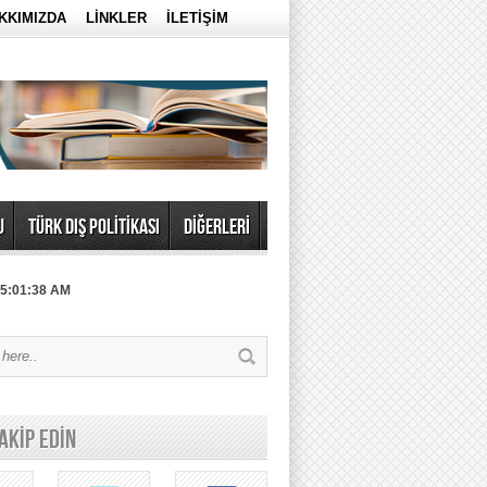
KKIMIZDA
LİNKLER
İLETİŞİM
U
TÜRK DIŞ POLİTİKASI
DİĞERLERİ
 5:01:38 AM
TAKİP EDİN