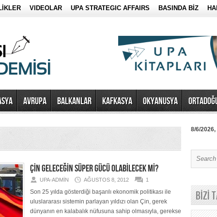
LİKLER
VIDEOLAR
UPA STRATEGIC AFFAIRS
BASINDA BİZ
HA
ASYA
AVRUPA
BALKANLAR
KAFKASYA
OKYANUSYA
ORTADOĞ
8/6/2026,
ÇİN GELECEĞİN SÜPER GÜCÜ OLABİLECEK Mİ?
UPA-ADMIN
AĞUSTOS 8, 2012
1
Son 25 yılda gösterdiği başarılı ekonomik politikası ile
BİZİ 
uluslararası sistemin parlayan yıldızı olan Çin, gerek
dünyanın en kalabalık nüfusuna sahip olmasıyla, gerekse