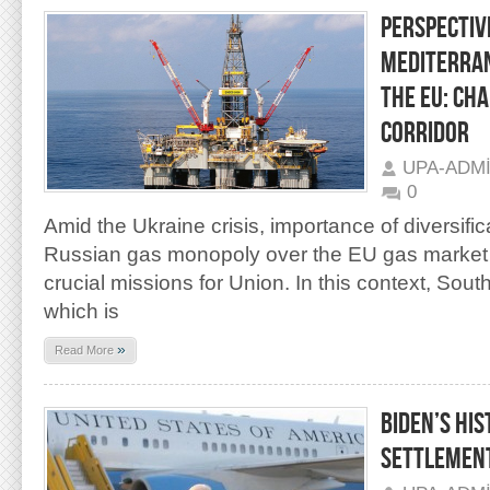
PERSPECTIV
MEDITERRAN
THE EU: CHA
CORRIDOR
UPA-ADM
0
Amid the Ukraine crisis, importance of diversifi
Russian gas monopoly over the EU gas market
crucial missions for Union. In this context, Sout
which is
»
Read More
BIDEN’S HIS
SETTLEMEN