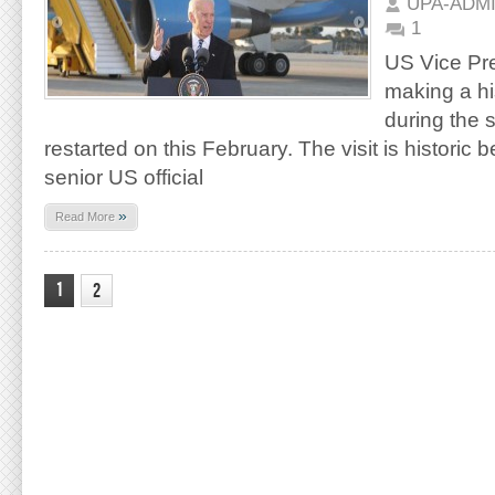
UPA-ADM
1
US Vice Pre
making a his
during the s
restarted on this February. The visit is historic
senior US official
»
Read More
1
2