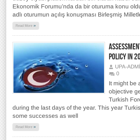
Ekonomik Forumu’nda da bir oturuma konu oldu
adlı oturumun açılış konuşması Birleşmiş Millet
»
Read More
ASSESSMENT
POLICY IN 2
UPA-ADM
0
It might be
objective g
Turkish For
during the last days of the year. This year Turk
some successes as well
»
Read More