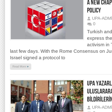
A NEW CHAP
POLICY
UPA-ADM
0
Turkish and
express the
activism in 
last few days. With the Rome Consensus on Ju
Israel signed a protocol to
»
Read More
UPA YAZARL
ULUSLARARA
BİLDİRİLERİ
UPA-ADM