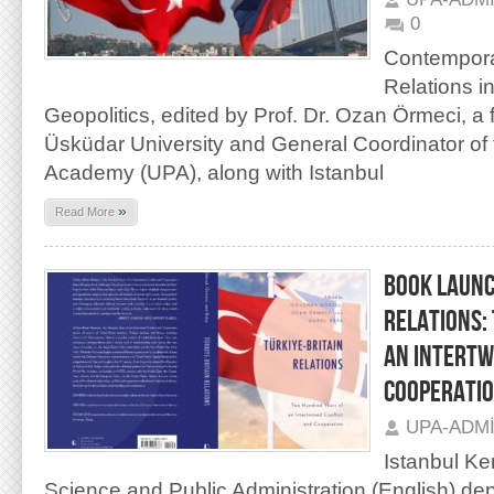
0
Contempora
Relations i
Geopolitics, edited by Prof. Dr. Ozan Örmeci, a
Üsküdar University and General Coordinator of th
Academy (UPA), along with Istanbul
»
Read More
BOOK LAUNC
RELATIONS:
AN INTERTW
COOPERATI
UPA-ADM
Istanbul Ken
Science and Public Administration (English) de