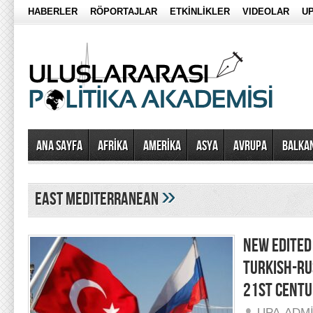
HABERLER
RÖPORTAJLAR
ETKİNLİKLER
VIDEOLAR
UP
Ana Sayfa
AFRİKA
AMERİKA
ASYA
AVRUPA
BALKA
»
east mediterranean
NEW EDITE
TURKISH-RU
21ST CENTU
UPA-ADM