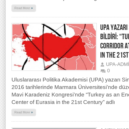
»
Read More
UPA YAZARI 
BİLDİRİ: “T
CORRIDOR A
IN THE 21S
UPA-ADM
0
Uluslararası Politika Akademisi (UPA) yazarı Si
2016 tarihlerinde Marmara Üniversitesi’nde düz
Mavi Karadeniz Kongresi’nde “Turkey as an Ene
Center of Eurasia in the 21st Century” adlı
»
Read More