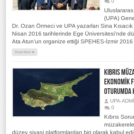
0
Uluslararas
(UPA) Genel
Dr. Ozan Örmeci ve UPA yazarları Sina Kısacık
Nisan 2016 tarihlerinde Ege Üniversitesi’nde dü
Ata Atun’un organize ettiği SPEHES-İzmir 2016
»
Read More
KIBRIS MÜZ
EKONOMİK F
OTURUMDA 
UPA-ADM
0
Kıbrıs Soru
müzakerele
düzey siyasi platformlardan biri olarak kabul 