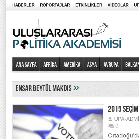
HABERLER
RÖPORTAJLAR
ETKİNLİKLER
VIDEOLAR
UP
Ana Sayfa
AFRİKA
AMERİKA
ASYA
AVRUPA
BALKA
»
Ensar Beytül Makdis
2015 SEÇİM
UPA-ADM
0
Ortadoğu’d