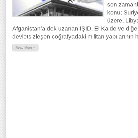
son zamanla
konu; Suriy
üzere, Lib
Afganistan’a dek uzanan IŞİD, El Kaide ve diğer 
devletsizleşen coğrafyadaki militan yapılarının h
»
Read More