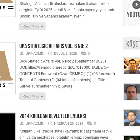
Strategic Affairs adlı uluslararası hakemli akademik e-
derginin Eylül 2025 tarihli 6. cilt 2 nolu sayısı yayımlandı.
YOUT
Birçok Türk ve yabancı akademisyenin
»
Read More
KÖŞE
UPA STRATEGIC AFFAIRS VOL. 6 NO: 2
UPA-ADMIN
EYLÜL 1, 2025
0
UPA Strategic Affairs Vol. 6 No: 2 (September 2025)
DOI: https://zenodo.org/records/17017000 TABLE OF
CONTENTS Foreword (Ozan ÖRMECİ) (1) (03 foreword)
Table of Contents (2) (04 table of contents) 1. Title:
Suriye Türkmenlerinin İç Savaş
»
Read More
2014 KIRILGAN DEVLETLER ENDEKSİ
UPA-ADMIN
HAZIRAN 25, 2014
0
Kırılgan ülke (fragile state) kavramı; iç çatışmalar (etnik,
dini ya da mezhepsel olabilir), etkisiz yönetişim veya