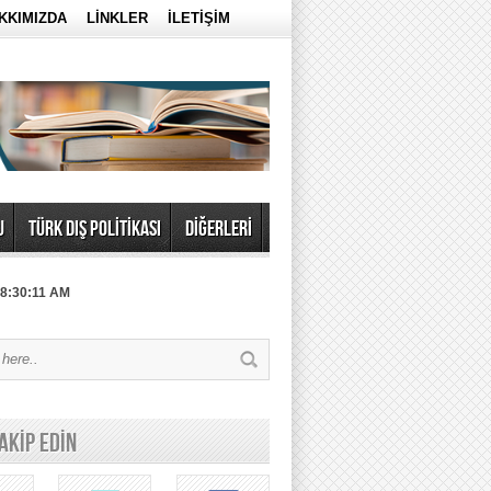
KKIMIZDA
LİNKLER
İLETİŞİM
U
TÜRK DIŞ POLİTİKASI
DİĞERLERİ
 8:30:11 AM
TAKİP EDİN