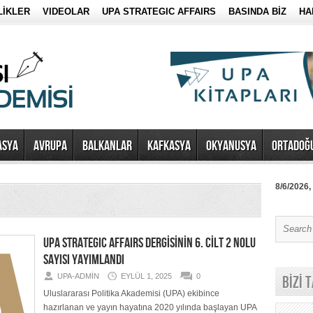
LİKLER
VIDEOLAR
UPA STRATEGIC AFFAIRS
BASINDA BİZ
HA
ASYA
AVRUPA
BALKANLAR
KAFKASYA
OKYANUSYA
ORTADOĞ
8/6/2026,
UPA STRATEGIC AFFAIRS DERGİSİNİN 6. CİLT 2 NOLU
SAYISI YAYIMLANDI
UPA-ADMIN
EYLÜL 1, 2025
0
BİZİ 
Uluslararası Politika Akademisi (UPA) ekibince
hazırlanan ve yayın hayatına 2020 yılında başlayan UPA