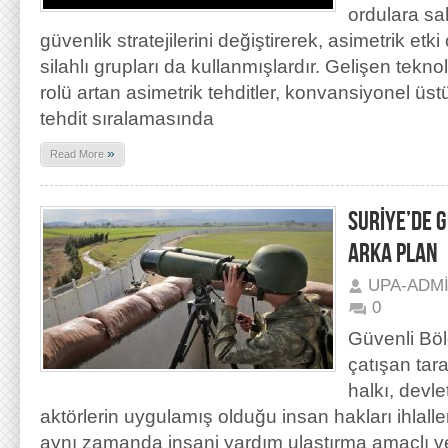
ordulara sah
güvenlik stratejilerini değiştirerek, asimetrik et
silahlı grupları da kullanmışlardır. Gelişen tekno
rolü artan asimetrik tehditler, konvansiyonel üst
tehdit sıralamasında
»
Read More
SURİYE’DE G
ARKA PLAN
UPA-ADM
0
Güvenli Böl
çatışan tara
halkı, devle
aktörlerin uygulamış olduğu insan hakları ihlall
aynı zamanda insani yardım ulaştırma amaçlı v