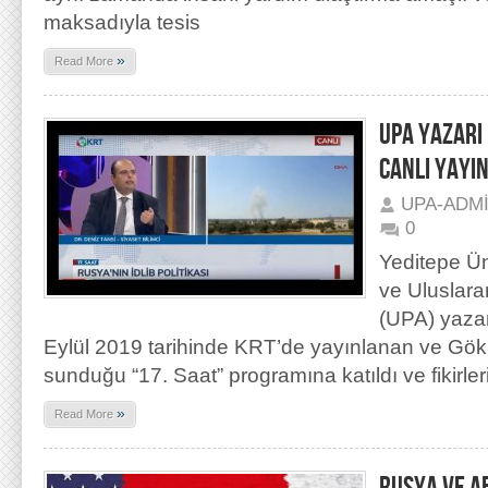
maksadıyla tesis
»
Read More
UPA YAZARI 
CANLI YAYIN
UPA-ADM
0
Yeditepe Ün
ve Uluslara
(UPA) yazar
Eylül 2019 tarihinde KRT’de yayınlanan ve Gö
sunduğu “17. Saat” programına katıldı ve fikirlerin
»
Read More