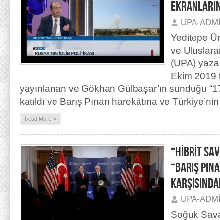
EKRANLARI
UPA-ADM
Yeditepe Ün
ve Uluslara
(UPA) yazar
Ekim 2019 
yayınlanan ve Gökhan Gülbaşar’ın sunduğu “17
katıldı ve Barış Pınarı harekâtına ve Türkiye’nin
»
Read More
“HİBRİT SA
“BARIŞ PINA
KARŞISINDA
UPA-ADM
Soğuk Sava