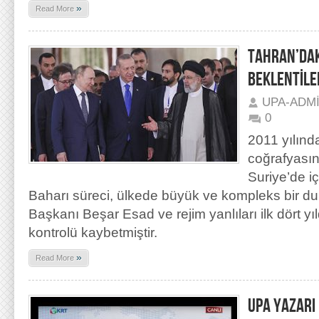
»
Read More
TAHRAN’DAK
BEKLENTİLER
UPA-ADM
0
2011 yılın
coğrafyası
Suriye’de 
Baharı süreci, ülkede büyük ve kompleks bir du
Başkanı Beşar Esad ve rejim yanlıları ilk dört y
kontrolü kaybetmiştir.
»
Read More
UPA YAZARI 