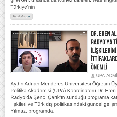
girerken, dışarıda da Körfez ülkeleri, Washingt
Türkiye’nin
»
Read More
DR. EREN A
RADYO’YA T
İLİŞKİLERİN
İTTİFAKLAR
ÖNEMLİ
UPA-ADM
Aydın Adnan Menderes Üniversitesi Öğretim Üye
Politika Akademisi (UPA) Koordinatörü Dr. Eren
Radyo’da Şenol Çarık’ın sunduğu programa katı
ilişkileri ve Türk dış politikasındaki güncel geliş
Yılmaz, programda,