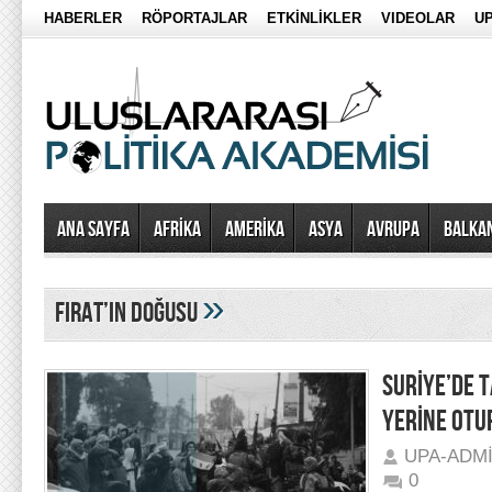
HABERLER
RÖPORTAJLAR
ETKİNLİKLER
VIDEOLAR
UP
Ana Sayfa
AFRİKA
AMERİKA
ASYA
AVRUPA
BALKA
»
fırat’ın doğusu
SURİYE’DE 
YERİNE OTU
UPA-ADM
0