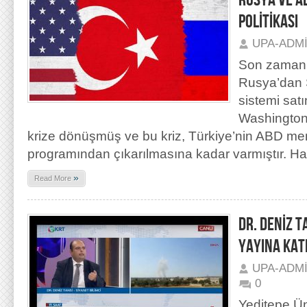
RUSYA VE AB
POLİTİKASI
UPA-ADM
Son zamanl
Rusya’dan
sistemi satı
Washington 
krize dönüşmüş ve bu kriz, Türkiye’nin ABD me
programından çıkarılmasına kadar varmıştır. H
»
Read More
DR. DENİZ T
YAYINA KATI
UPA-ADM
0
Yeditepe Ün