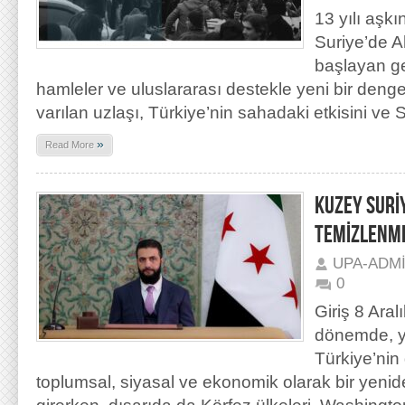
13 yılı aşk
Suriye’de A
başlayan ge
hamleler ve uluslararası destekle yeni bir denge
varılan uzlaşı, Türkiye’nin sahadaki etkisini ve Su
»
Read More
KUZEY SURİ
TEMİZLENME
UPA-ADM
0
Giriş 8 Ara
dönemde, ye
Türkiye’nin 
toplumsal, siyasal ve ekonomik olarak bir yenid