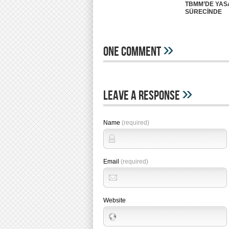
TBMM’DE YA
SÜRECİNDE
»
One Comment
»
Leave A Response
Name
(required)
Email
(required)
Website