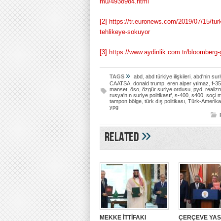
mu/4938984.html
[2]
https://tr.euronews.com/2019/07/15/turki
tehlikeye-sokuyor
[3]
https://www.aydinlik.com.tr/bloomberg-g
»
TAGS
abd
,
abd türkiye ilişkileri
,
abd'nin suri
CAATSA
,
donald trump
,
eren alper yılmaz
,
f-35
manset
,
öso
,
özgür suriye ordusu
,
pyd
,
realiz
rusya'nın suriye politikasıf
,
s-400
,
s400
,
soçi 
tampon bölge
,
türk dış politikası
,
Türk-Amerikan 
ypg
»
Related
MEKKE İTTİFAKI
ÇERÇEVE YA