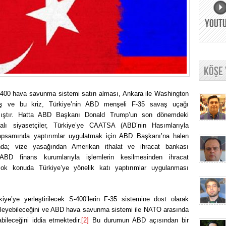
YOUT
KÖŞE
400 hava savunma sistemi satın alması, Ankara ile Washington
üş ve bu kriz, Türkiye’nin ABD menşeli F-35 savaş uçağı
mıştır. Hatta ABD Başkanı Donald Trump’un son dönemdeki
lı siyasetçiler, Türkiye’ye CAATSA (ABD’nin Hasımlarıyla
apsamında yaptırımlar uygulatmak için ABD Başkanı’na halen
a; vize yasağından Amerikan ithalat ve ihracat bankası
ABD finans kurumlarıyla işlemlerin kesilmesinden ihracat
irçok konuda Türkiye’ye yönelik katı yaptırımlar uygulanması
ye’ye yerleştirilecek S-400’lerin F-35 sistemine dost olarak
ini izleyebileceğini ve ABD hava savunma sistemi ile NATO arasında
bileceğini iddia etmektedir.
[2]
Bu durumun ABD açısından bir