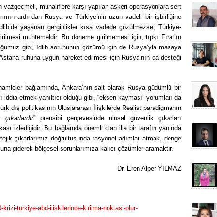
vazgeçmeli, muhaliflere karşı yapılan askeri operasyonlara sert
lımının ardından Rusya ve Türkiye’nin uzun vadeli bir işbirliğine
 İdlib’de yaşanan gerginlikler kısa vadede çözülmezse, Türkiye-
rilmesi muhtemeldir. Bu döneme girilmemesi için, tıpkı Fırat’ın
ğumuz gibi, İdlib sorununun çözümü için de Rusya’yla masaya
Astana ruhuna uygun hareket edilmesi için Rusya’nın da desteği
amleler bağlamında, Ankara’nın salt olarak Rusya güdümlü bir
ığı iddia etmek yanıltıcı olduğu gibi, “eksen kayması” yorumları da
ürk dış politikasının Uluslararası İlişkilerde Realist paradigmanın
 çıkarlardır
” prensibi çerçevesinde ulusal güvenlik çıkarları
ası izlediğidir. Bu bağlamda önemli olan illa bir tarafın yanında
atejik çıkarlarımız doğrultusunda rasyonel adımlar atmak, denge
oluna giderek bölgesel sorunlarımıza kalıcı çözümler aramaktır.
Dr. Eren Alper YILMAZ
izi-turkiye-abd-iliskilerinde-kirilma-noktasi-olur-