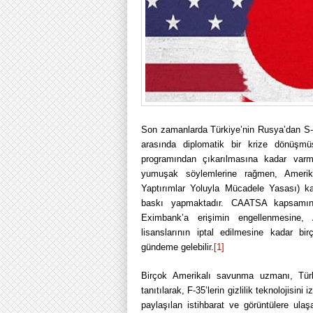
Son zamanlarda Türkiye’nin Rusya’dan S-
arasında diplomatik bir krize dönüşm
programından çıkarılmasına kadar var
yumuşak söylemlerine rağmen, Amerika
Yaptırımlar Yoluyla Mücadele Yasası) k
baskı yapmaktadır. CAATSA kapsamınd
Eximbank’a erişimin engellenmesine, 
lisanslarının iptal edilmesine kadar b
gündeme gelebilir.
[1]
Birçok Amerikalı savunma uzmanı, Türki
tanıtılarak, F-35’lerin gizlilik teknolojis
paylaşılan istihbarat ve görüntülere ulaşa