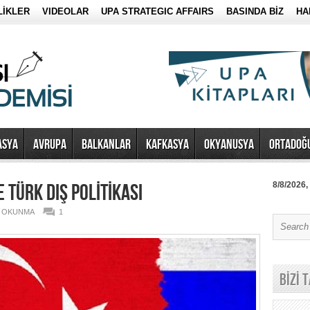
LİKLER
VIDEOLAR
UPA STRATEGIC AFFAIRS
BASINDA BİZ
HA
ASYA
AVRUPA
BALKANLAR
KAFKASYA
OKYANUSYA
ORTADOĞ
 TÜRK DIŞ POLİTİKASI
8/8/2026,
1 OKUNMA
1
BİZİ 