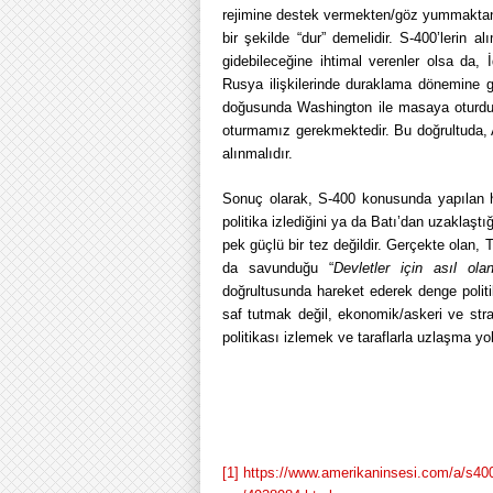
rejimine destek vermekten/göz yummaktan 
bir şekilde “dur” demelidir. S-400’lerin a
gidebileceğine ihtimal verenler olsa da,
Rusya ilişkilerinde duraklama dönemine gi
doğusunda Washington ile masaya oturdu
oturmamız gerekmektedir. Bu doğrultuda, 
alınmalıdır.
Sonuç olarak, S-400 konusunda yapılan h
politika izlediğini ya da Batı’dan uzaklaşt
pek güçlü bir tez değildir. Gerçekte olan, T
da savunduğu “
Devletler için asıl olan
doğrultusunda hareket ederek denge politik
saf tutmak değil, ekonomik/askeri ve str
politikası izlemek ve taraflarla uzlaşma y
[1]
https://www.amerikaninsesi.com/a/s400-kr