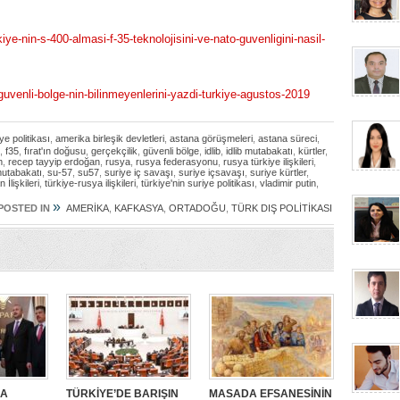
ye-nin-s-400-almasi-f-35-teknolojisini-ve-nato-guvenligini-nasil-
uvenli-bolge-nin-bilinmeyenlerini-yazdi-turkiye-agustos-2019
ye politikası
,
amerika birleşik devletleri
,
astana görüşmeleri
,
astana süreci
,
,
f35
,
fırat'ın doğusu
,
gerçekçilik
,
güvenli bölge
,
idlib
,
idlib mutabakatı
,
kürtler
,
m
,
recep tayyip erdoğan
,
rusya
,
rusya federasyonu
,
rusya türkiye ilişkileri
,
mutabakatı
,
su-57
,
su57
,
suriye iç savaşı
,
suriye içsavaşı
,
suriye kürtler
,
İlişkileri
,
türkiye-rusya ilişkileri
,
türkiye'nin suriye politikası
,
vladimir putin
,
»
POSTED IN
AMERİKA
,
KAFKASYA
,
ORTADOĞU
,
TÜRK DIŞ POLİTİKASI
SA
TÜRKİYE’DE BARIŞIN
MASADA EFSANESİNİN