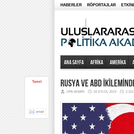
HABERLER
RÖPORTAJLAR
ETKİN
Ana Sayfa
AFRİKA
AMERİKA
RUSYA VE ABD İKİLEMİNDE
Tweet
UPA-ADMIN
02 EYLÜL 2019
2.32