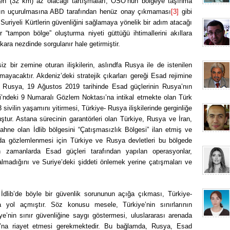
lden (32 km) az olacağı tartışmaları, ÖSO’nun bölgeye taşınma
ının uçurulmasına ABD tarafından henüz onay çıkmaması
[3]
gibi
, Suriyeli Kürtlerin güvenliğini sağlamaya yönelik bir adım atacağı
r “tampon bölge” oluşturma niyeti güttüğü ihtimallerini akıllara
ara nezdinde sorgulanır hale getirmiştir.
bir zemine oturan ilişkilerin, aslındfa Rusya ile de istenilen
ayacaktır. Akdeniz’deki stratejik çıkarları gereği Esad rejimine
ek Rusya, 19 Ağustos 2019 tarihinde Esad güçlerinin Rusya’nın
si’ndeki 9 Numaralı Gözlem Noktası’na intikal etmekte olan Türk
ivilin yaşamını yitirmesi, Türkiye- Rusya ilişkilerinde gerginliğe
tur. Astana sürecinin garantörleri olan Türkiye, Rusya ve İran,
ahne olan İdlib bölgesini “Çatışmasızlık Bölgesi” ilan etmiş ve
ada gözlemlenmesi için Türkiye ve Rusya devletleri bu bölgede
 zamanlarda Esad güçleri tarafından yapılan operasyonlar,
madığını ve Suriye’deki şiddeti önlemek yerine çatışmaları ve
İdlib’de böyle bir güvenlik sorununun açığa çıkması, Türkiye-
a yol açmıştır. Söz konusu mesele, Türkiye’nin sınırlarının
kiye’nin sınır güvenliğine saygı göstermesi, uluslararası arenada
’na riayet etmesi gerekmektedir. Bu bağlamda, Rusya, Esad