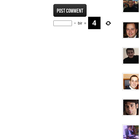
−
bir
=