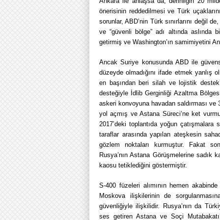
Ankara ile anlaşsa da, derinliğin 20 mi
önerisinin reddedilmesi ve Türk uçaklar
sorunlar, ABD’nin Türk sınırlarını değil de
ve “güvenli bölge” adı altında aslında bi
getirmiş ve Washington’ın samimiyetini Ank
Ancak Suriye konusunda ABD ile güvensiz 
düzeyde olmadığını ifade etmek yanlış olm
en başından beri silah ve lojistik dest
desteğiyle İdlib Gerginliği Azaltma Bölge
askeri konvoyuna havadan saldırması ve 3 s
yol açmış ve Astana Süreci’ne ket vurmuş
2017’deki toplantıda yoğun çatışmalara s
taraflar arasında yapılan ateşkesin sah
gözlem noktaları kurmuştur. Fakat son
Rusya’nın Astana Görüşmelerine sadık kal
kaosu tetiklediğini göstermiştir.
S-400 füzeleri alımının hemen akabinde 
Moskova ilişkilerinin de sorgulanmasın
güvenliğiyle ilişkilidir. Rusya’nın da Tür
ses getiren Astana ve Soçi Mutabakatı