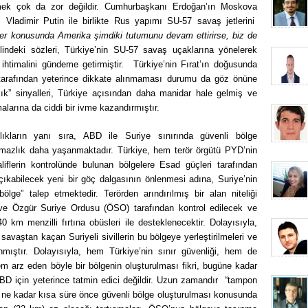
tmek çok da zor değildir. Cumhurbaşkanı Erdoğan’ın Moskova
 Vladimir Putin ile birlikte Rus yapımı SU-57 savaş jetlerini
ler konusunda Amerika şimdiki tutumunu devam ettirirse, biz de
lindeki sözleri, Türkiye’nin SU-57 savaş uçaklarına yönelerek
 ihtimalini gündeme getirmiştir. Türkiye’nin Fırat’ın doğusunda
tarafından yeterince dikkate alınmaması durumu da göz önüne
klık” sinyalleri, Türkiye açısından daha manidar hale gelmiş ve
alarına da ciddi bir ivme kazandırmıştır.
kların yanı sıra, ABD ile Suriye sınırında güvenli bölge
şmazlık daha yaşanmaktadır. Türkiye, hem terör örgütü PYD’nin
iflerin kontrolünde bulunan bölgelere Esad güçleri tarafından
çıkabilecek yeni bir göç dalgasının önlenmesi adına, Suriye’nin
lge” talep etmektedir. Terörden arındırılmış bir alan niteliği
e Özgür Suriye Ordusu (ÖSO) tarafından kontrol edilecek ve
0 km menzilli fırtına obüsleri ile desteklenecektir. Dolayısıyla,
savaştan kaçan Suriyeli sivillerin bu bölgeye yerleştirilmeleri ve
nmıştır. Dolayısıyla, hem Türkiye’nin sınır güvenliği, hem de
em arz eden böyle bir bölgenin oluşturulması fikri, bugüne kadar
D için yeterince tatmin edici değildir. Uzun zamandır “tampon
ne kadar kısa süre önce güvenli bölge oluşturulması konusunda