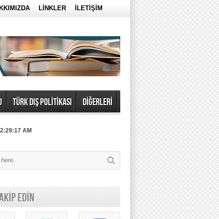
KKIMIZDA
LİNKLER
İLETİŞİM
U
TÜRK DIŞ POLİTİKASI
DİĞERLERİ
 2:29:17 AM
TAKİP EDİN