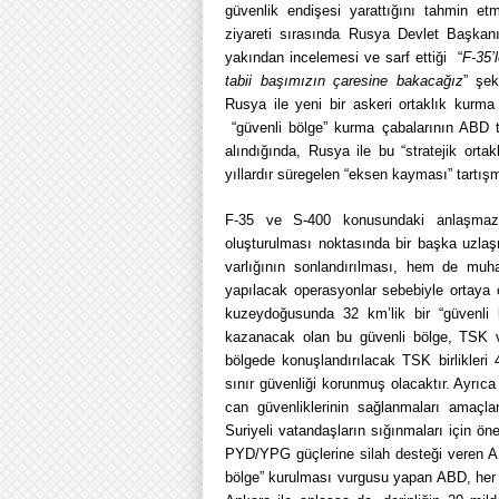
güvenlik endişesi yarattığını tahmin e
ziyareti sırasında Rusya Devlet Başkanı
yakından incelemesi ve sarf ettiği “
F-35’
tabii başımızın çaresine bakacağız
” şek
Rusya ile yeni bir askeri ortaklık kurma
“güvenli bölge” kurma çabalarının ABD 
alındığında, Rusya ile bu “stratejik orta
yıllardır süregelen “eksen kayması” tartışm
F-35 ve S-400 konusundaki anlaşmazlı
oluşturulması noktasında bir başka uzla
varlığının sonlandırılması, hem de muhal
yapılacak operasyonlar sebebiyle ortaya 
kuzeydoğusunda 32 km’lik bir “güvenli bö
kazanacak olan bu güvenli bölge, TSK v
bölgede konuşlandırılacak TSK birlikleri 4
sınır güvenliği korunmuş olacaktır. Ayrıca 
can güvenliklerinin sağlanmaları amaçla
Suriyeli vatandaşların sığınmaları için ön
PYD/YPG güçlerine silah desteği veren AB
bölge” kurulması vurgusu yapan ABD, her 