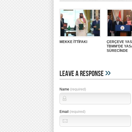
MEKKE İTTİFAKI
ÇERÇEVE YA
TBMM’DE YA
SÜRECİNDE
»
Leave A Response
Name
(required)
Email
(required)