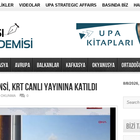
LİKLER
VIDEOLAR
UPA STRATEGIC AFFAIRS
BASINDA BİZ
HA
ASYA
AVRUPA
BALKANLAR
KAFKASYA
OKYANUSYA
ORTADOĞ
NSİ, KRT CANLI YAYININA KATILDI
8/8/2026,
7 OKUNMA
0
BİZİ 