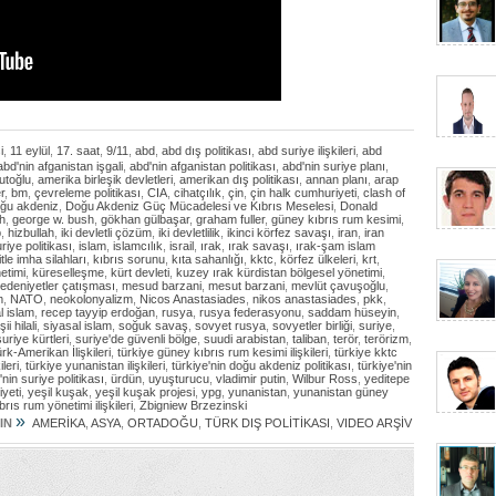
i
,
11 eylül
,
17. saat
,
9/11
,
abd
,
abd dış politikası
,
abd suriye ilişkileri
,
abd
abd'nin afganistan işgali
,
abd'nin afganistan politikası
,
abd'nin suriye planı
,
utoğlu
,
amerika birleşik devletleri
,
amerikan dış politikası
,
annan planı
,
arap
r
,
bm
,
çevreleme politikası
,
CIA
,
cihatçılık
,
çin
,
çin halk cumhuriyeti
,
clash of
ğu akdeniz
,
Doğu Akdeniz Güç Mücadelesi ve Kıbrıs Meselesi
,
Donald
h
,
george w. bush
,
gökhan gülbaşar
,
graham fuller
,
güney kıbrıs rum kesimi
,
p
,
hizbullah
,
iki devletli çözüm
,
iki devletlilik
,
ikinci körfez savaşı
,
iran
,
iran
uriye politikası
,
islam
,
islamcılık
,
israil
,
ırak
,
ırak savaşı
,
ırak-şam islam
itle imha silahları
,
kıbrıs sorunu
,
kıta sahanlığı
,
kktc
,
körfez ülkeleri
,
krt
,
etimi
,
küreselleşme
,
kürt devleti
,
kuzey ırak kürdistan bölgesel yönetimi
,
edeniyetler çatışması
,
mesud barzani
,
mesut barzani
,
mevlüt çavuşoğlu
,
m
,
NATO
,
neokolonyalizm
,
Nicos Anastasiades
,
nikos anastasiades
,
pkk
,
l islam
,
recep tayyip erdoğan
,
rusya
,
rusya federasyonu
,
saddam hüseyin
,
şii hilali
,
siyasal islam
,
soğuk savaş
,
sovyet rusya
,
sovyetler birliği
,
suriye
,
suriye kürtleri
,
suriye'de güvenli bölge
,
suudi arabistan
,
taliban
,
terör
,
terörizm
,
rk-Amerikan İlişkileri
,
türkiye güney kıbrıs rum kesimi ilişkileri
,
türkiye kktc
ileri
,
türkiye yunanistan ilişkileri
,
türkiye'nin doğu akdeniz politikası
,
türkiye'nin
'nin suriye politikası
,
ürdün
,
uyuşturucu
,
vladimir putin
,
Wilbur Ross
,
yeditepe
yeti
,
yeşil kuşak
,
yeşil kuşak projesi
,
ypg
,
yunanistan
,
yunanistan güney
ıs rum yönetimi ilişkileri
,
Zbigniew Brzezinski
»
IN
AMERİKA
,
ASYA
,
ORTADOĞU
,
TÜRK DIŞ POLİTİKASI
,
VIDEO ARŞİV