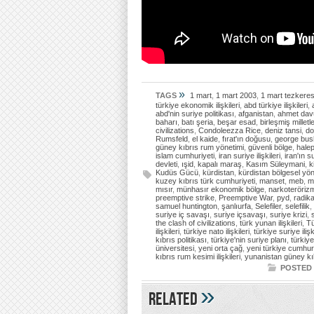
»
TAGS
1 mart
,
1 mart 2003
,
1 mart tezkeres
türkiye ekonomik ilişkileri
,
abd türkiye ilişkileri
,
abd'nin suriye politikası
,
afganistan
,
ahmet dav
baharı
,
batı şeria
,
beşar esad
,
birleşmiş milletle
civilizations
,
Condoleezza Rice
,
deniz tansi
,
do
Rumsfeld
,
el kaide
,
fırat'ın doğusu
,
george bus
güney kıbrıs rum yönetimi
,
güvenli bölge
,
hale
islam cumhuriyeti
,
iran suriye ilişkileri
,
iran'ın s
devleti
,
ışid
,
kapalı maraş
,
Kasım Süleymani
,
k
Kudüs Gücü
,
kürdistan
,
kürdistan bölgesel yön
kuzey kıbrıs türk cumhuriyeti
,
manset
,
meb
,
m
mısır
,
münhasır ekonomik bölge
,
narkoteröriz
preemptive strike
,
Preemptive War
,
pyd
,
radika
samuel huntington
,
şanlıurfa
,
Selefiler
,
selefilik
,
suriye iç savaşı
,
suriye içsavaşı
,
suriye krizi
,
the clash of civilizations
,
türk yunan ilişkileri
,
Tü
ilişkileri
,
türkiye nato ilişkileri
,
türkiye suriye ilişk
kıbrıs politikası
,
türkiye'nin suriye planı
,
türkiye
üniversitesi
,
yeni orta çağ
,
yeni türkiye cumhuri
kıbrıs rum kesimi ilişkileri
,
yunanistan güney kıbr
POSTED 
»
Related