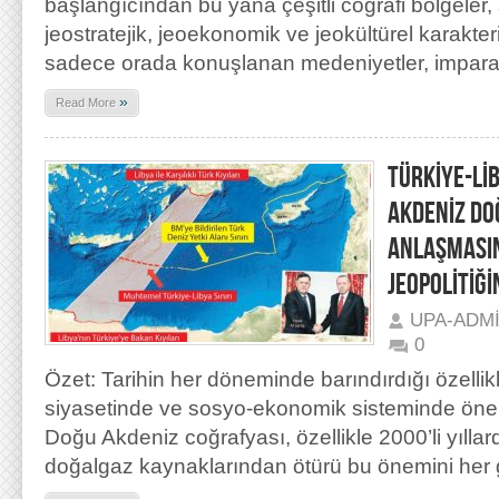
başlangıcından bu yana çeşitli coğrafi bölgeler, s
jeostratejik, jeoekonomik ve jeokültürel karakter
sadece orada konuşlanan medeniyetler, impara
»
Read More
TÜRKİYE-Lİ
AKDENİZ DO
ANLAŞMASIN
JEOPOLİTİĞİ
UPA-ADM
0
Özet: Tarihin her döneminde barındırdığı özelli
siyasetinde ve sosyo-ekonomik sisteminde öneml
Doğu Akdeniz coğrafyası, özellikle 2000’li yılla
doğalgaz kaynaklarından ötürü bu önemini her