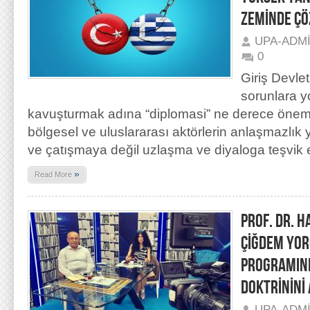
ZEMİNDE ÇÖ
UPA-ADM
0
Giriş Devle
sorunlara y
kavuşturmak adına “diplomasi” ne derece önemli
bölgesel ve uluslararası aktörlerin anlaşmazlık 
ve çatışmaya değil uzlaşma ve diyaloga teşvik 
»
Read More
PROF. DR. 
ÇİĞDEM YOR
PROGRAMIN
DOKTRİNİNİ
UPA-ADM