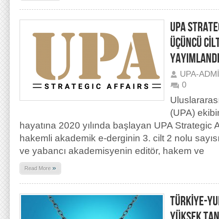
UPA STRATEG
ÜÇÜNCÜ CİLT
YAYIMLAND
UPA-ADM
0
Uluslararas
(UPA) ekibi
hayatına 2020 yılında başlayan UPA Strategic Aff
hakemli akademik e-derginin 3. cilt 2 nolu sayıs
ve yabancı akademisyenin editör, hakem ve
»
Read More
TÜRKİYE-YU
YÜKSEK TAN