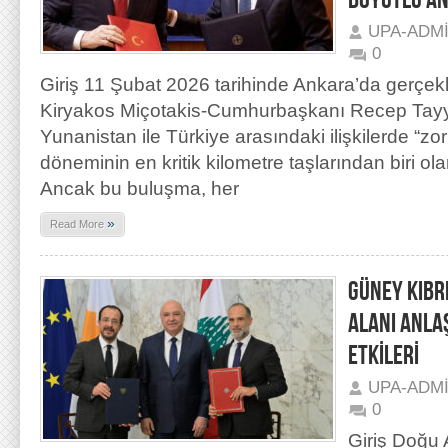
BOYUTLU AN
UPA-ADM
0
Giriş 11 Şubat 2026 tarihinde Ankara’da gerç
Kiryakos Miçotakis-Cumhurbaşkanı Recep Tayyi
Yunanistan ile Türkiye arasındaki ilişkilerde “z
döneminin en kritik kilometre taşlarından biri ol
Ancak bu buluşma, her
»
Read More
GÜNEY KIBR
ALANI ANLA
ETKİLERİ
UPA-ADM
0
Giriş Doğu 