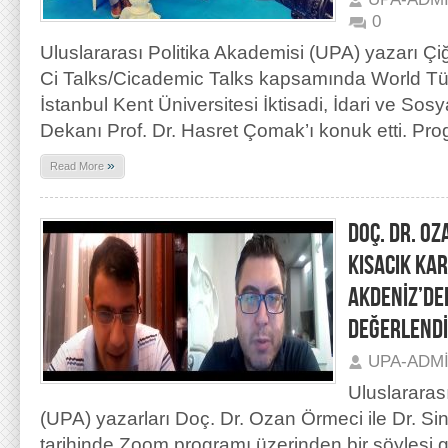
0
Uluslararası Politika Akademisi (UPA) yazarı Ç
Ci Talks/Cicademic Talks kapsamında World Tü
İstanbul Kent Üniversitesi İktisadi, İdari ve Sosy
Dekanı Prof. Dr. Hasret Çomak’ı konuk etti. P
»
Read More
DOÇ. DR. OZ
KISACIK KA
AKDENİZ’DE
DEĞERLENDİ
UPA-ADM
Uluslararas
(UPA) yazarları Doç. Dr. Ozan Örmeci ile Dr. Si
tarihinde Zoom programı üzerinden bir söyleşi g