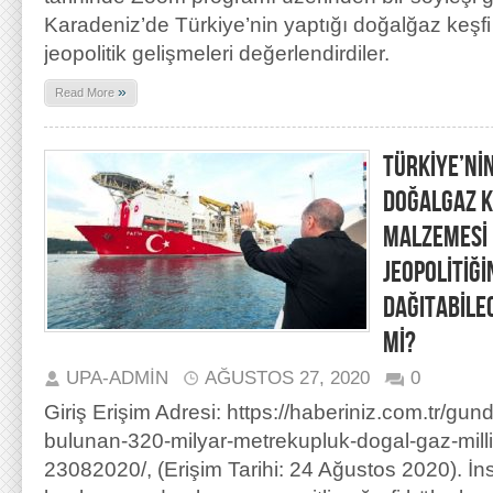
Karadeniz’de Türkiye’nin yaptığı doğalğaz keşf
jeopolitik gelişmeleri değerlendirdiler.
»
Read More
TÜRKİYE’Nİ
DOĞALGAZ KE
MALZEMESİ 
JEOPOLİTİĞ
DAĞITABİLE
Mİ?
UPA-ADMIN
AĞUSTOS 27, 2020
0
Giriş Erişim Adresi: https://haberiniz.com.tr/g
bulunan-320-milyar-metrekupluk-dogal-gaz-milli-
23082020/, (Erişim Tarihi: 24 Ağustos 2020). İnsa