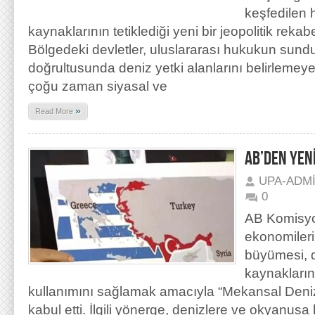
keşfedilen 
kaynaklarının tetiklediği yeni bir jeopolitik rek
Bölgedeki devletler, uluslararası hukukun sund
doğrultusunda deniz yetki alanlarını belirlemeye 
çoğu zaman siyasal ve
»
Read More
AB’DEN YENİ
UPA-ADM
0
AB Komisyo
ekonomilerin
büyümesi, d
kaynaklarını
kullanımını sağlamak amacıyla “Mekansal Deni
kabul etti. İlgili yönerge, denizlere ve okyanusa