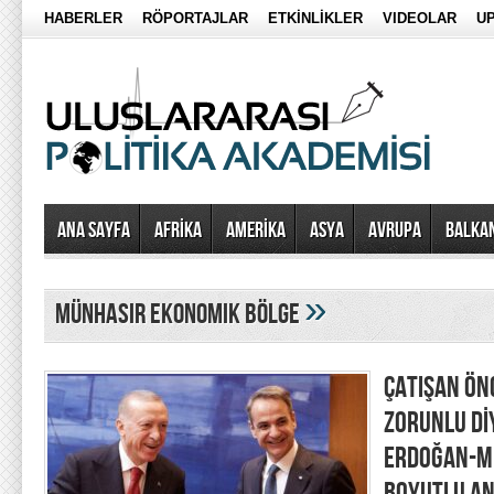
HABERLER
RÖPORTAJLAR
ETKİNLİKLER
VIDEOLAR
UP
Ana Sayfa
AFRİKA
AMERİKA
ASYA
AVRUPA
BALKA
»
münhasır ekonomik bölge
ÇATIŞAN ÖN
ZORUNLU Dİ
ERDOĞAN-Mİ