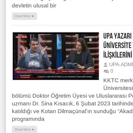
devletin ulusal bir
»
Read More
UPA YAZARI 
ÜNİVERSİTE
İLİŞKİLERİN
UPA-ADM
0
KKTC merkez
Üniversitesi
bölümü Doktor Öğretim Üyesi ve Uluslararası P
uzmanı Dr. Sina Kısacık, 6 Şubat 2023 tarihinde
katıldığı ve Kotan Dilmaçünal’ın sunduğu “Ak
programında
»
Read More