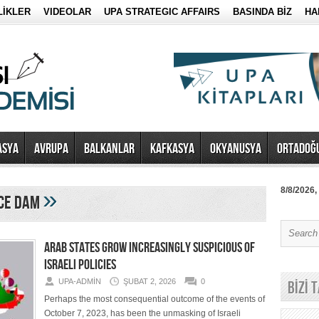
LİKLER
VIDEOLAR
UPA STRATEGIC AFFAIRS
BASINDA BİZ
HA
ASYA
AVRUPA
BALKANLAR
KAFKASYA
OKYANUSYA
ORTADOĞ
»
8/8/2026,
nce Dam
ARAB STATES GROW INCREASINGLY SUSPICIOUS OF
ISRAELI POLICIES
UPA-ADMIN
ŞUBAT 2, 2026
0
BİZİ 
Perhaps the most consequential outcome of the events of
October 7, 2023, has been the unmasking of Israeli