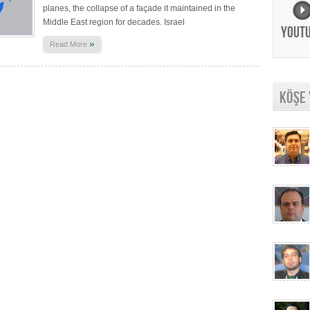
planes, the collapse of a façade it maintained in the
Middle East region for decades. Israel
YOUT
»
Read More
KÖŞE