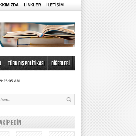
KKIMIZDA
LİNKLER
İLETİŞİM
U
TÜRK DIŞ POLİTİKASI
DİĞERLERİ
 9:25:05 AM
TAKİP EDİN