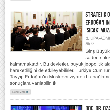
STRATEJİK 
ERDOĞAN’IN
‘SICAK’ MÜ
UPA-ADM
0
Giriş Büyük 
sadece ulusa
kalmamaktadır. Bu devletler, büyük jeopolitik al
hareketliliğini de etkileyebilirler. Türkiye Cum
Tayyip Erdoğan’ın Moskova ziyareti bu bağlamda
sonuçlara varılabilir. İki
»
Read More
DOÇ. DR. O