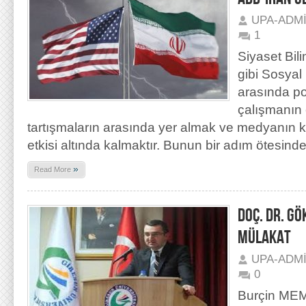
UPA-ADM
1
Siyaset Bili
gibi Sosyal B
arasında po
çalışmanın 
tartışmaların arasında yer almak ve medyanın k
etkisi altında kalmaktır. Bunun bir adım ötesin
»
Read More
DOÇ. DR. G
MÜLAKAT
UPA-ADM
0
Burçin MEMİ