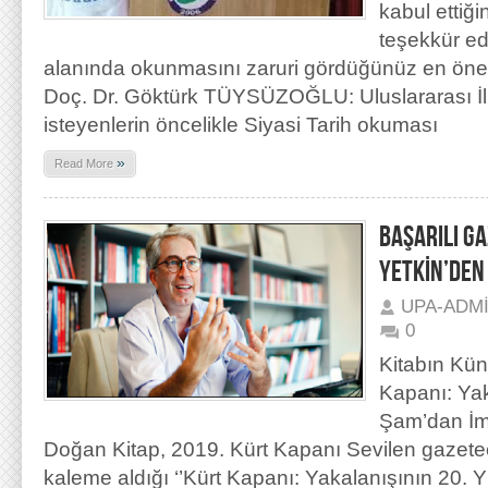
kabul ettiği
teşekkür ede
alanında okunmasını zaruri gördüğünüz en öneml
Doç. Dr. Göktürk TÜYSÜZOĞLU: Uluslararası İli
isteyenlerin öncelikle Siyasi Tarih okuması
»
Read More
BAŞARILI G
YETKİN’DEN 
UPA-ADM
0
Kitabın Kün
Kapanı: Yak
Şam’dan İmr
Doğan Kitap, 2019. Kürt Kapanı Sevilen gazetec
kaleme aldığı ‘’Kürt Kapanı: Yakalanışının 20. 