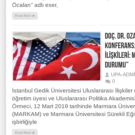
Öcalan’’ adlı eser,
»
Read More
DOÇ. DR. OZ
KONFERANS
İLİŞKİLERİ:
DURUMU”
UPA-ADM
0
İstanbul Gedik Üniversitesi Uluslararası İlişkiler
öğretim üyesi ve Uluslararası Politika Akademi
Örmeci, 12 Mart 2019 tarihinde Marmara Ünivers
(MARKAM) ve Marmara Üniversitesi Sürekli Eğ
işbirliğiyle
»
Read More