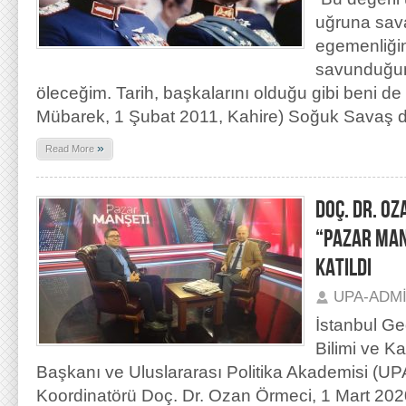
uğruna sava
egemenliğini
savunduğum
öleceğim. Tarih, başkalarını olduğu gibi beni de
Mübarek, 1 Şubat 2011, Kahire) Soğuk Savaş 
»
Read More
DOÇ. DR. OZ
“PAZAR MAN
KATILDI
UPA-ADM
İstanbul Ge
Bilimi ve 
Başkanı ve Uluslararası Politika Akademisi (U
Koordinatörü Doç. Dr. Ozan Örmeci, 1 Mart 2020