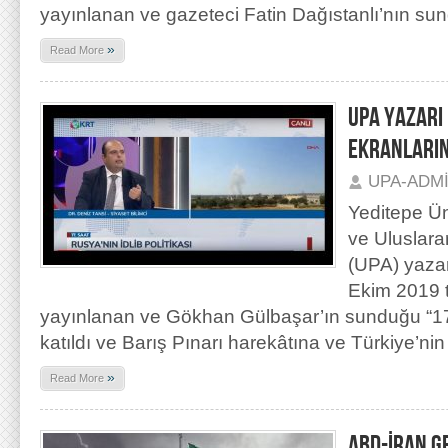
yayınlanan ve gazeteci Fatin Dağıstanlı’nın su
»
Read More
UPA YAZARI 
EKRANLARI
UPA-ADM
Yeditepe Ün
ve Uluslara
(UPA) yazar
Ekim 2019 
yayınlanan ve Gökhan Gülbaşar’ın sunduğu “17
katıldı ve Barış Pınarı harekâtına ve Türkiye’nin
»
Read More
ABD-İRAN G