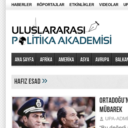
HABERLER
RÖPORTAJLAR
ETKİNLİKLER
VIDEOLAR
UP
Ana Sayfa
AFRİKA
AMERİKA
ASYA
AVRUPA
BALKA
»
hafız esad
ORTADOĞU’N
MÜBAREK
UPA-ADM
“Bu değerli