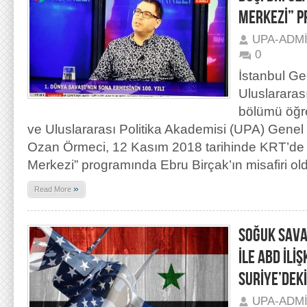
MERKEZİ” P
UPA-ADM
0
İstanbul Ge
Uluslararası 
bölümü öğr
ve Uluslararası Politika Akademisi (UPA) Genel
Ozan Örmeci, 12 Kasım 2018 tarihinde KRT’de
Merkezi” programında Ebru Birçak’ın misafiri ol
»
Read More
SOĞUK SAV
İLE ABD İLİŞ
SURİYE’DEK
UPA-ADM