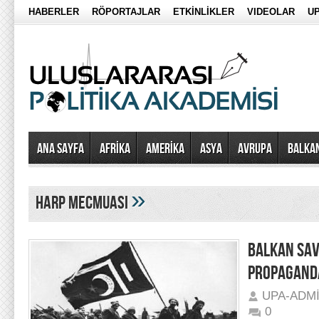
HABERLER
RÖPORTAJLAR
ETKİNLİKLER
VIDEOLAR
UP
Ana Sayfa
AFRİKA
AMERİKA
ASYA
AVRUPA
BALKA
»
Harp Mecmuası
BALKAN SAV
PROPAGAND
UPA-ADM
0