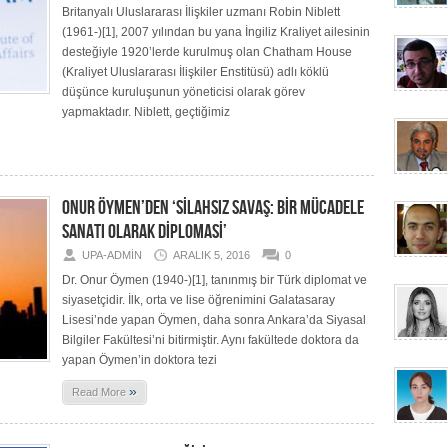
Britanyalı Uluslararası İlişkiler uzmanı Robin Niblett
(1961-)[1], 2007 yılından bu yana İngiliz Kraliyet ailesinin
desteğiyle 1920’lerde kurulmuş olan Chatham House
(Kraliyet Uluslararası İlişkiler Enstitüsü) adlı köklü
düşünce kuruluşunun yöneticisi olarak görev
yapmaktadır. Niblett, geçtiğimiz
ONUR ÖYMEN’DEN ‘SİLAHSIZ SAVAŞ: BİR MÜCADELE
SANATI OLARAK DİPLOMASİ’
UPA-ADMIN
ARALIK 5, 2016
0
Dr. Onur Öymen (1940-)[1], tanınmış bir Türk diplomat ve
siyasetçidir. İlk, orta ve lise öğrenimini Galatasaray
Lisesi’nde yapan Öymen, daha sonra Ankara’da Siyasal
Bilgiler Fakültesi’ni bitirmiştir. Aynı fakültede doktora da
yapan Öymen’in doktora tezi
»
Read More