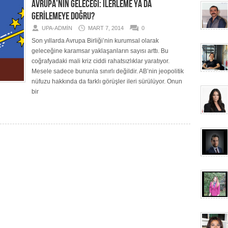
AVRUPA’NIN GELECEĞİ: İLERLEME YA DA
GERİLEMEYE DOĞRU?
UPA-ADMIN
MART 7, 2014
0
Son yıllarda Avrupa Birliği’nin kurumsal olarak
geleceğine karamsar yaklaşanların sayısı arttı. Bu
coğrafyadaki mali kriz ciddi rahatsızlıklar yaratıyor.
Mesele sadece bununla sınırlı değildir. AB’nin jeopolitik
nüfuzu hakkında da farklı görüşler ileri sürülüyor. Onun
bir