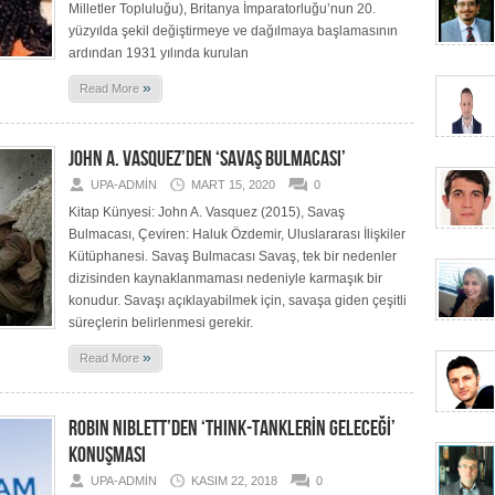
Milletler Topluluğu), Britanya İmparatorluğu’nun 20.
yüzyılda şekil değiştirmeye ve dağılmaya başlamasının
ardından 1931 yılında kurulan
»
Read More
JOHN A. VASQUEZ’DEN ‘SAVAŞ BULMACASI’
UPA-ADMIN
MART 15, 2020
0
Kitap Künyesi: John A. Vasquez (2015), Savaş
Bulmacası, Çeviren: Haluk Özdemir, Uluslararası İlişkiler
Kütüphanesi. Savaş Bulmacası Savaş, tek bir nedenler
dizisinden kaynaklanmaması nedeniyle karmaşık bir
konudur. Savaşı açıklayabilmek için, savaşa giden çeşitli
süreçlerin belirlenmesi gerekir.
»
Read More
ROBIN NIBLETT’DEN ‘THINK-TANKLERİN GELECEĞİ’
KONUŞMASI
UPA-ADMIN
KASIM 22, 2018
0