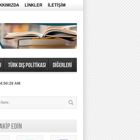
KKIMIZDA
LİNKLER
İLETİŞİM
U
TÜRK DIŞ POLİTİKASI
DİĞERLERİ
 4:50:29 AM
TAKİP EDİN