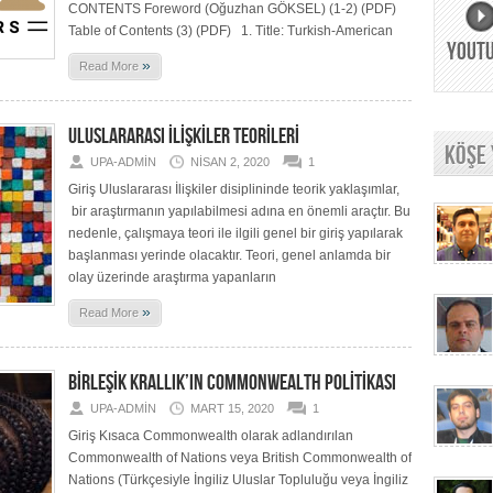
CONTENTS Foreword (Oğuzhan GÖKSEL) (1-2) (PDF)
Table of Contents (3) (PDF) 1. Title: Turkish-American
YOUT
»
Read More
ULUSLARARASI İLİŞKİLER TEORİLERİ
KÖŞE
UPA-ADMIN
NISAN 2, 2020
1
Giriş Uluslararası İlişkiler disiplininde teorik yaklaşımlar,
bir araştırmanın yapılabilmesi adına en önemli araçtır. Bu
nedenle, çalışmaya teori ile ilgili genel bir giriş yapılarak
başlanması yerinde olacaktır. Teori, genel anlamda bir
olay üzerinde araştırma yapanların
»
Read More
BİRLEŞİK KRALLIK’IN COMMONWEALTH POLİTİKASI
UPA-ADMIN
MART 15, 2020
1
Giriş Kısaca Commonwealth olarak adlandırılan
Commonwealth of Nations veya British Commonwealth of
Nations (Türkçesiyle İngiliz Uluslar Topluluğu veya İngiliz