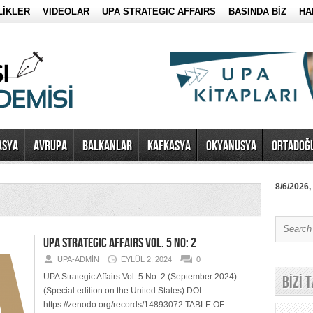
LİKLER
VIDEOLAR
UPA STRATEGIC AFFAIRS
BASINDA BİZ
HA
ASYA
AVRUPA
BALKANLAR
KAFKASYA
OKYANUSYA
ORTADOĞ
8/6/2026,
UPA STRATEGIC AFFAIRS VOL. 5 NO: 2
UPA-ADMIN
EYLÜL 2, 2024
0
UPA Strategic Affairs Vol. 5 No: 2 (September 2024)
BİZİ 
(Special edition on the United States) DOI:
https://zenodo.org/records/14893072 TABLE OF