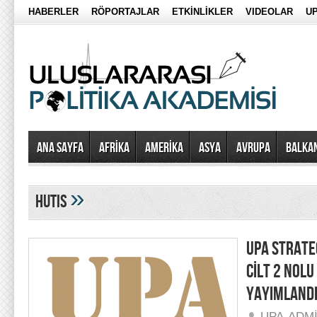
HABERLER
RÖPORTAJLAR
ETKİNLİKLER
VIDEOLAR
UP
Ana Sayfa
AFRİKA
AMERİKA
ASYA
AVRUPA
BALKA
»
hutis
UPA STRATEG
CİLT 2 NOLU
YAYIMLAND
UPA-ADM