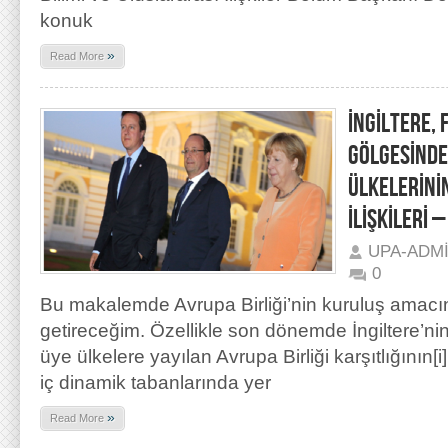
konuk
»
Read More
İNGİLTERE,
GÖLGESİNDE
ÜLKELERİNİN
İLİŞKİLERİ –
UPA-ADM
0
Bu makalemde Avrupa Birliği’nin kuruluş amacına 
getireceğim. Özellikle son dönemde İngiltere’nin
üye ülkelere yayılan Avrupa Birliği karşıtlığının[i
iç dinamik tabanlarında yer
»
Read More