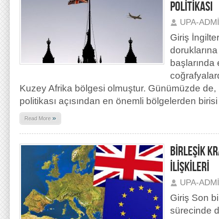
POLİTİKASI
UPA-ADM
Giriş İngilt
doruklarına 
başlarında e
coğrafyalar
Kuzey Afrika bölgesi olmuştur. Günümüzde de, Bi
politikası açısından en önemli bölgelerden biri
»
Read More
BİRLEŞİK K
İLİŞKİLERİ
UPA-ADM
Giriş Son bi
sürecinde d