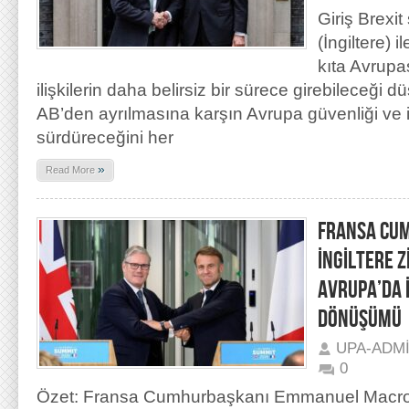
Giriş Brexit
(İngiltere) i
kıta Avrupas
ilişkilerin daha belirsiz bir sürece girebileceği 
AB’den ayrılmasına karşın Avrupa güvenliği ve i
sürdüreceğini her
»
Read More
FRANSA CU
İNGİLTERE Z
AVRUPA’DA İ
DÖNÜŞÜMÜ
UPA-ADM
0
Özet: Fransa Cumhurbaşkanı Emmanuel Macron’