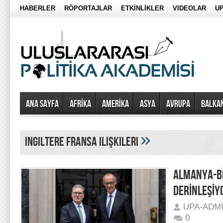
HABERLER
RÖPORTAJLAR
ETKİNLİKLER
VIDEOLAR
UP
Ana Sayfa
AFRİKA
AMERİKA
ASYA
AVRUPA
BALKA
»
ingiltere fransa ilişkileri
ALMANYA-BİR
DERİNLEŞİY
UPA-ADM
0