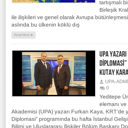
tartışmalı b
Birleşik Kral
ile ilişkileri ve genel olarak Avrupa bütünleşmesi
aslında bu ülkenin köklü dış
»
Read More
UPA YAZARI
DİPLOMASİ”
KUTAY KARA
UPA-ADM
0
Yeditepe Ün
elemanı ve 
Akademisi (UPA) yazarı Furkan Kaya, KRT’de y
Diplomasi” programında bu hafta İstanbul Gelişi
Bilimi ve Uluslararası İlişkiler Bölüm Başkanı D