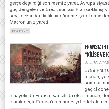
gerçekleştirdiği son resmi ziyaret, Avrupa siyas
güç dengeleri ve Brexit sonrası Fransa-Birleşik Kral
seyri açısından kritik bir döneme işaret etmekte
Macron’un ziyareti
»
Read More
FRANSIZ İHT
“KİLİSE VE
UPA-ADM
1789 Fransı
monarşiye so
sonrası mon
geçici dön
nihayetinde Fransa -sancılı da olsa- monarşid
olarak geçti. Fransa’da monarşiyi hedef alan ve 