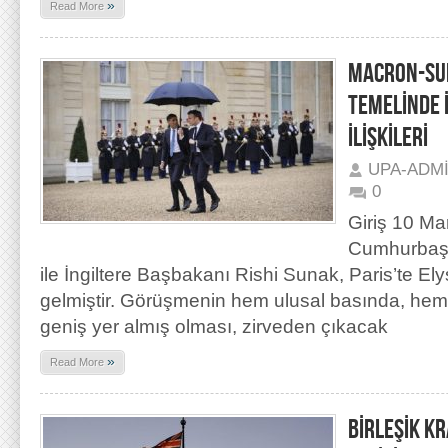
»
Read More
MACRON-SU
TEMELİNDE 
İLİŞKİLERİ
UPA-ADM
0
Giriş 10 Ma
Cumhurbaş
ile İngiltere Başbakanı Rishi Sunak, Paris’te El
gelmiştir. Görüşmenin hem ulusal basında, hem
geniş yer almış olması, zirveden çıkacak
»
Read More
BİRLEŞİK K