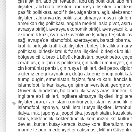
çin ilişkileri
,
abd çin rekabeti
,
abd dış politikası
,
abd hind
ilişkileri
,
abd nato ilişkileri
,
abd rusya ilişkileri
,
abd'de i
pasifik politikası
,
adolf hitler
,
afganistan
,
agit
,
aleksandr
ilişkileri
,
almanya dış politikası
,
almanya rusya ilişkileri
amerikan dış politikası
,
angela merkel
,
asia pivot
,
aşırı
avrasya birliği
,
avrasya ekonomik birliği
,
avrasyacılık
,
a
ekonomik krizi
,
Avrupa Güvenlik ve İşbirliği Teşkilatı
,
a
sağ
,
avrupa'da islamofobi
,
azerbaycan
,
barack obama
krallık
,
birleşik krallık ab ilişkileri
,
birleşik krallık almanya
politikası
,
birleşik krallık fransa ilişkileri
,
birleşik krallık
bölgeselcilik
,
brexit
,
büyük kürdistan
,
büyük petro
,
çeçe
cerablus
,
çin
,
çin dış politikası
,
çin halk cumhuriyeti
,
çin
çin komünist partisi
,
çin rusya ilişkileri
,
deli petro
,
diplo
akdeniz enerji kaynakları
,
doğu akdeniz enerji politikal
trump
,
dugin
,
ermenistan
,
faşizm
,
fırat kalkanı
,
francis 
islamofobi
,
furkan kaya
,
gelişim üniversitesi
,
george w.
Güvenlik
,
hindistan
,
hollanda
,
iki savaş arası dönem
,
i
ingiltere ab ilişkileri
,
ingiltere almanya ilişkileri
,
ingilter
ilişkileri
,
iran
,
iran islam cumhuriyeti
,
islam
,
islamcılık
,
i
islamofobi
,
ispanya
,
israil
,
israil rusya ilişkileri
,
istanbul
italya
,
ırak
,
japonya
,
jeopolitika
,
joseph stalin
,
kazakist
kıbrıs
,
köktencilik
,
köktendincilik
,
komünizm
,
krt
,
kültür t
devleti
,
kürtler
,
kutay karaca
,
kuzey kore
,
liberalizm
,
ma
marine le pen
,
medeniyetler çatışması
,
Münih Güvenlik