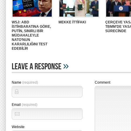
WSJ: ABD
MEKKE İTTİFAKI
ÇERÇEVE YAS
İSTİHBARATINA GÖRE,
TBMM’DE YAS
PUTİN, SINIRLI BİR
SÜRECİNDE
MÜDAHALEYLE
NATO’NUN
KARARLILIĞINI TEST
EDEBİLİR
»
Leave A Response
Name
(required)
Comment
Email
(required)
Website