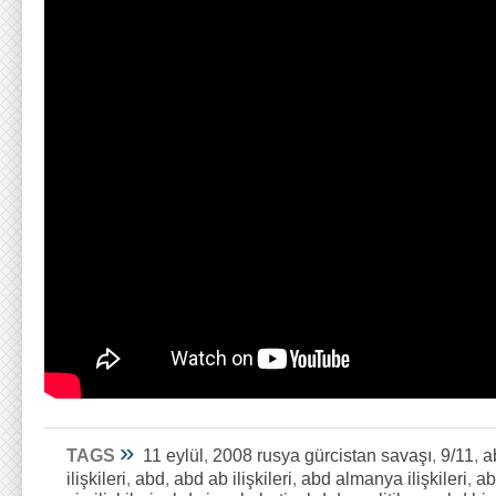
»
TAGS
11 eylül
,
2008 rusya gürcistan savaşı
,
9/11
,
a
ilişkileri
,
abd
,
abd ab ilişkileri
,
abd almanya ilişkileri
,
abd