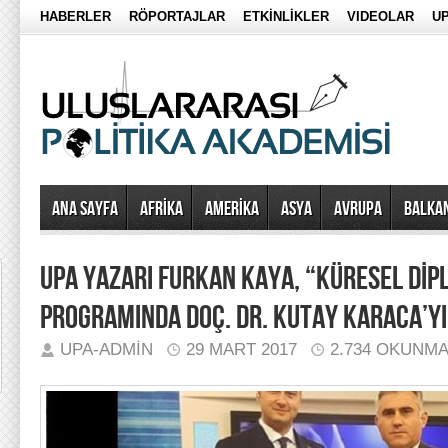
HABERLER
RÖPORTAJLAR
ETKİNLİKLER
VIDEOLAR
UP
Ana Sayfa
AFRİKA
AMERİKA
ASYA
AVRUPA
BALKA
UPA YAZARI FURKAN KAYA, “KÜRESEL DİP
PROGRAMINDA DOÇ. DR. KUTAY KARACA’YI
UPA-ADMIN
29 MART 2017
2.734 OKUNM