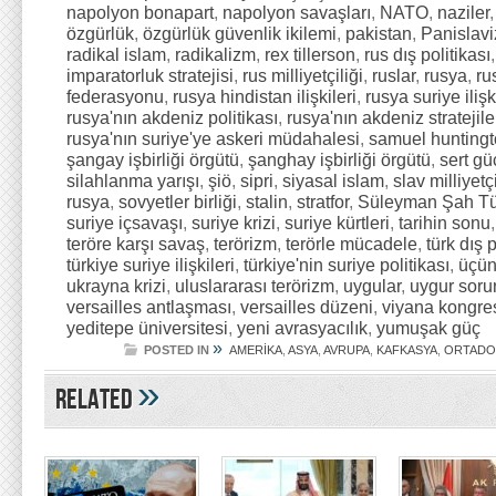
napolyon bonapart
,
napolyon savaşları
,
NATO
,
naziler
özgürlük
,
özgürlük güvenlik ikilemi
,
pakistan
,
Panislav
radikal islam
,
radikalizm
,
rex tillerson
,
rus dış politikası
imparatorluk stratejisi
,
rus milliyetçiliği
,
ruslar
,
rusya
,
ru
federasyonu
,
rusya hindistan ilişkileri
,
rusya suriye ilişk
rusya'nın akdeniz politikası
,
rusya'nın akdeniz stratejile
rusya'nın suriye'ye askeri müdahalesi
,
samuel hunting
şangay işbirliği örgütü
,
şanghay işbirliği örgütü
,
sert gü
silahlanma yarışı
,
şiö
,
sipri
,
siyasal islam
,
slav milliyetçi
rusya
,
sovyetler birliği
,
stalin
,
stratfor
,
Süleyman Şah Tü
suriye içsavaşı
,
suriye krizi
,
suriye kürtleri
,
tarihin sonu
teröre karşı savaş
,
terörizm
,
terörle mücadele
,
türk dış p
türkiye suriye ilişkileri
,
türkiye'nin suriye politikası
,
üçün
ukrayna krizi
,
uluslararası terörizm
,
uygular
,
uygur soru
versailles antlaşması
,
versailles düzeni
,
viyana kongre
yeditepe üniversitesi
,
yeni avrasyacılık
,
yumuşak güç
»
POSTED IN
AMERİKA
,
ASYA
,
AVRUPA
,
KAFKASYA
,
ORTAD
»
Related