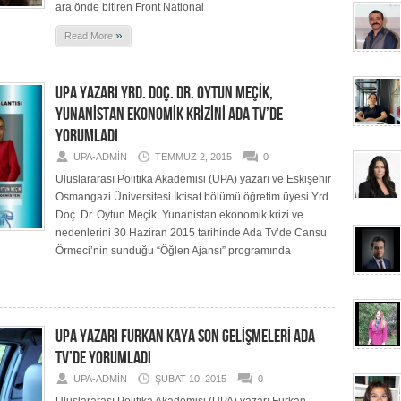
ara önde bitiren Front National
»
Read More
UPA YAZARI YRD. DOÇ. DR. OYTUN MEÇİK,
YUNANİSTAN EKONOMİK KRİZİNİ ADA TV’DE
YORUMLADI
UPA-ADMIN
TEMMUZ 2, 2015
0
Uluslararası Politika Akademisi (UPA) yazarı ve Eskişehir
Osmangazi Üniversitesi İktisat bölümü öğretim üyesi Yrd.
Doç. Dr. Oytun Meçik, Yunanistan ekonomik krizi ve
nedenlerini 30 Haziran 2015 tarihinde Ada Tv’de Cansu
Örmeci’nin sunduğu “Öğlen Ajansı” programında
UPA YAZARI FURKAN KAYA SON GELİŞMELERİ ADA
TV’DE YORUMLADI
UPA-ADMIN
ŞUBAT 10, 2015
0