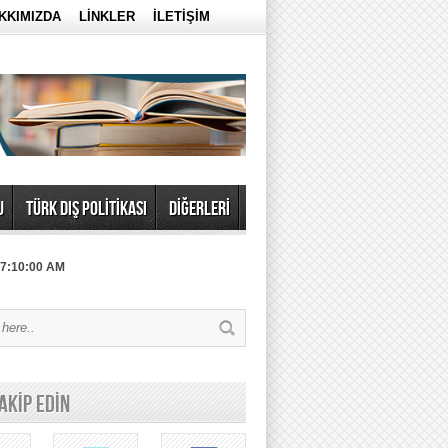
KKIMIZDA
LİNKLER
İLETİŞİM
U
TÜRK DIŞ POLİTİKASI
DİĞERLERİ
 7:10:00 AM
TAKİP EDİN