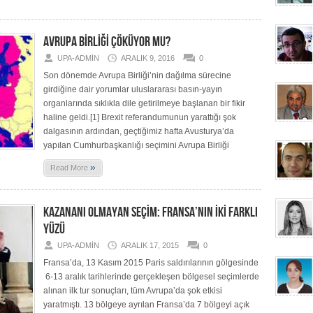
AVRUPA BİRLİĞİ ÇÖKÜYOR MU?
UPA-ADMIN
ARALIK 9, 2016
0
Son dönemde Avrupa Birliği’nin dağılma sürecine
girdiğine dair yorumlar uluslararası basın-yayın
organlarında sıklıkla dile getirilmeye başlanan bir fikir
haline geldi.[1] Brexit referandumunun yarattığı şok
dalgasının ardından, geçtiğimiz hafta Avusturya’da
yapılan Cumhurbaşkanlığı seçimini Avrupa Birliği
»
Read More
KAZANANI OLMAYAN SEÇİM: FRANSA’NIN İKİ FARKLI
YÜZÜ
UPA-ADMIN
ARALIK 17, 2015
0
Fransa’da, 13 Kasım 2015 Paris saldırılarının gölgesinde
6-13 aralık tarihlerinde gerçekleşen bölgesel seçimlerde
alınan ilk tur sonuçları, tüm Avrupa’da şok etkisi
yaratmıştı. 13 bölgeye ayrılan Fransa’da 7 bölgeyi açık