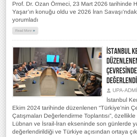
Prof. Dr. Ozan Örmeci, 23 Mart 2026 tarihinde 
Yaşar’ın konuğu oldu ve 2026 İran Savaşı’ndaki
yorumladı
»
Read More
İSTANBUL K
DÜZENLENEN
ÇEVRESİNDE
DEĞERLENDİ
UPA-ADM
İstanbul Ke
Ekim 2024 tarihinde düzenlenen “Türkiye’nin Ç
Çatışmaları Değerlendirme Toplantısı”, özellikle İsr
Lübnan ve İsrail-İran ekseninde son günlerde ya
değerlendirildiği ve Türkiye açısından ortaya çıka