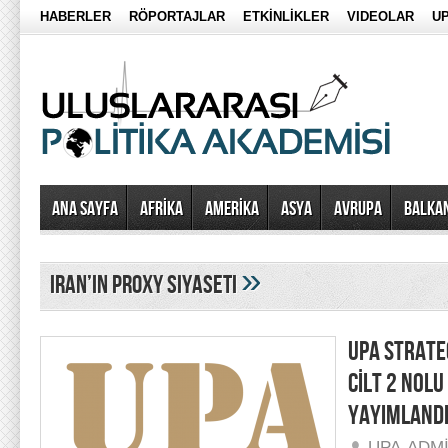
HABERLER
RÖPORTAJLAR
ETKİNLİKLER
VIDEOLAR
UP
Ana Sayfa
AFRİKA
AMERİKA
ASYA
AVRUPA
BALKA
»
iran’ın proxy siyaseti
UPA STRATEG
CİLT 2 NOLU
YAYIMLAND
UPA-ADM