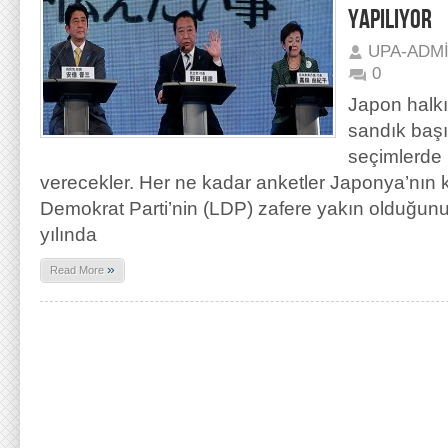
YAPILIYOR
UPA-ADM
0
Japon halkı 
sandık başı
seçimlerde 
verecekler. Her ne kadar anketler Japonya’nın kö
Demokrat Parti’nin (LDP) zafere yakın olduğun
yılında
»
Read More