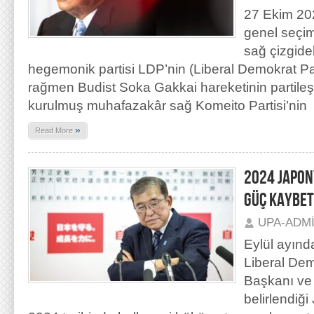
27 Ekim 202
genel seçi
sağ çizgide
hegemonik partisi LDP’nin (Liberal Demokrat Pa
rağmen Budist Soka Gakkai hareketinin partil
kurulmuş muhafazakâr sağ Komeito Partisi’nin
»
Read More
2024 JAPON
GÜÇ KAYBET
UPA-ADM
Eylül ayınd
Liberal Dem
Başkanı ve
belirlendiğ