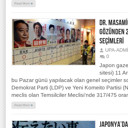
»
Read More
DR. MASAMİ
GÖZÜNDEN 2
SEÇİMLERİ
UPA-ADM
0
Japon gazet
sitesi) 11 A
bu Pazar günü yapılacak olan genel seçimler so
Demokrat Parti (LDP) ve Yeni Komeito Partisi (N
meclis olan Temsilciler Meclisi’nde 317/475 ora
»
Read More
JAPONYA’DA