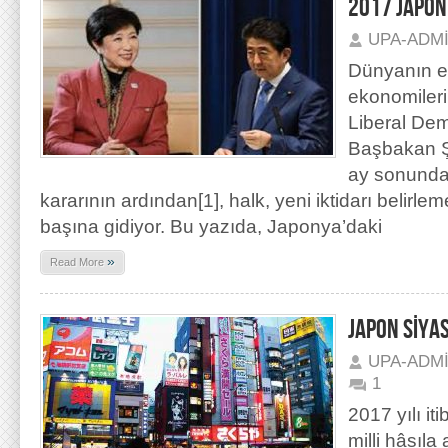
2017 JAPON
UPA-ADM
Dünyanın e
ekonomiler
Liberal Demo
Başbakan Ş
ay sonunda
kararının ardından[1], halk, yeni iktidarı belirl
başına gidiyor. Bu yazıda, Japonya’daki
»
Read More
JAPON SİYA
UPA-ADM
1
2017 yılı it
milli hâsıla