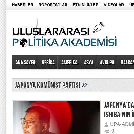
HABERLER
RÖPORTAJLAR
ETKİNLİKLER
VIDEOLAR
UP
Ana Sayfa
AFRİKA
AMERİKA
ASYA
AVRUPA
BALKA
»
japonya komünist partisi
JAPONYA’DA
ISHIBA’NIN 
UPA-ADM
0