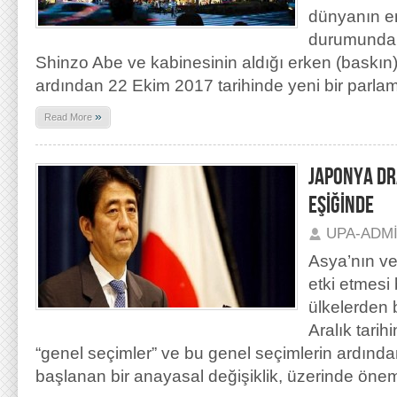
dünyanın e
durumundak
Shinzo Abe ve kabinesinin aldığı erken (baskın)
ardından 22 Ekim 2017 tarihinde yeni bir parla
»
Read More
JAPONYA DR
EŞİĞİNDE
UPA-ADM
Asya’nın v
etki etmesi
ülkelerden 
Aralık tarih
“genel seçimler” ve bu genel seçimlerin ardından
başlanan bir anayasal değişiklik, üzerinde öne