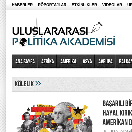
HABERLER
RÖPORTAJLAR
ETKİNLİKLER
VIDEOLAR
UP
Ana Sayfa
AFRİKA
AMERİKA
ASYA
AVRUPA
BALKA
»
kölelik
BAŞARILI Bİ
HAYAL KIRIK
AMERİKAN D
UPA-ADM