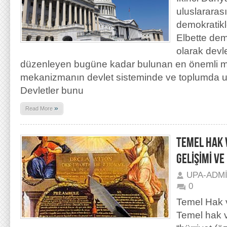
uluslararas
demokratikl
Elbette dem
olarak devle
düzenleyen bugüne kadar bulunan en önemli m
mekanizmanın devlet sisteminde ve toplumda uyg
Devletler bunu
»
Read More
TEMEL HAK 
GELİŞİMİ V
UPA-ADM
0
Temel Hak v
Temel hak v