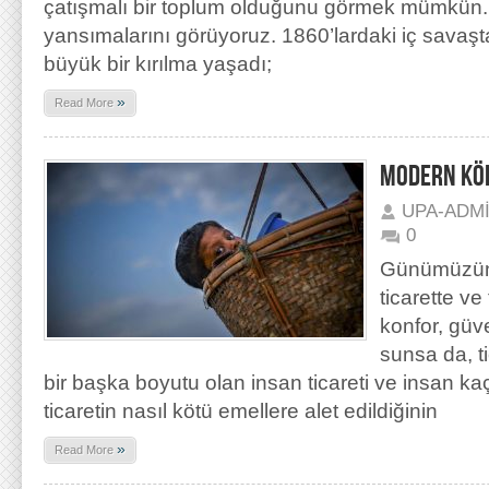
çatışmalı bir toplum olduğunu görmek mümkün
yansımalarını görüyoruz. 1860’lardaki iç savaş
büyük bir kırılma yaşadı;
»
Read More
MODERN KÖL
UPA-ADM
0
Günümüzün
ticarette ve
konfor, güve
sunsa da, ti
bir başka boyutu olan insan ticareti ve insan kaç
ticaretin nasıl kötü emellere alet edildiğinin
»
Read More