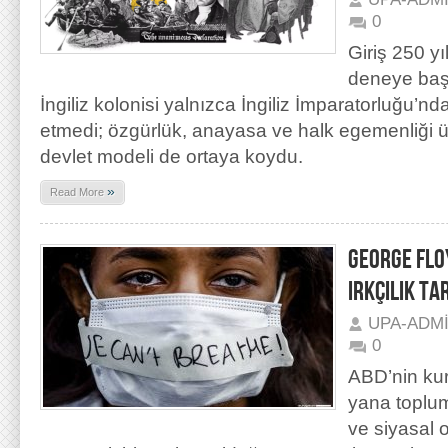
0
Giriş 250 yı
deneye başl
İngiliz kolonisi yalnızca İngiliz İmparatorluğu’nd
etmedi; özgürlük, anayasa ve halk egemenliği üz
devlet modeli de ortaya koydu.
»
Read More
GEORGE FLO
IRKÇILIK TA
UPA-ADM
0
ABD’nin ku
yana toplu
ve siyasal 