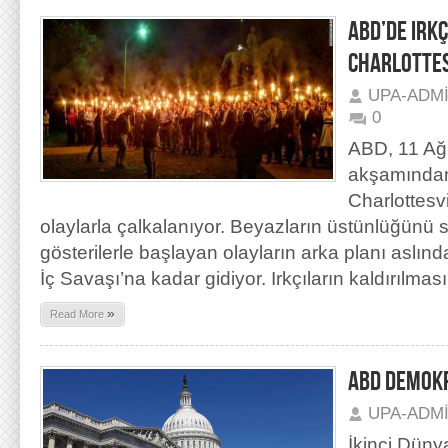
ABD’DE IRKÇ
CHARLOTTES
UPA-ADM
0
ABD, 11 A
akşamından 
Charlottesv
olaylarla çalkalanıyor. Beyazların üstünlüğünü s
gösterilerle başlayan olayların arka planı aslın
İç Savaşı’na kadar gidiyor. Irkçıların kaldırılmas
»
Read More
ABD DEMOKR
UPA-ADM
İkinci Dün