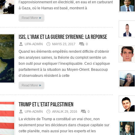
l’approvisionnement en électricité, en eau et en carburant
à Gaza, où le Hamas est basé, montrent à
»
Read More
ISIS, L’IRAK ET LA GUERRE SYRIENNE: LA REPONSE
UPA-ADMIN
MAYIS 23, 2017
0
Quand les éléments empêtrés rendent difficile d’obtenir
des analyses saines, la théorie du complot semble un
bon outil pour expliquer l’inexpliquable. Ceci s’applique
parfaitement à la situation au Moyen-Orient. Beaucoup
d’observateurs résistent à cette
»
Read More
TRUMP ET L’ETAT PALESTINIEN
UPA-ADMIN
ARALIK 29, 2016
0
La victoire de Trump a constitué un vrai choc, non
seulement pour les décideurs dans chaque capitale sur
cette planète, mais aussi pour les experts et les