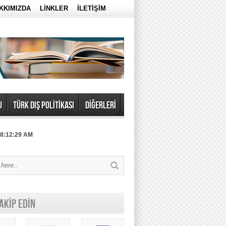
KKIMIZDA
LİNKLER
İLETİŞİM
U
TÜRK DIŞ POLİTİKASI
DİĞERLERİ
 8:12:29 AM
TAKİP EDİN