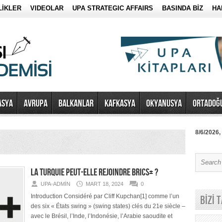
LİKLER
VIDEOLAR
UPA STRATEGIC AFFAIRS
BASINDA BİZ
HA
ASYA
AVRUPA
BALKANLAR
KAFKASYA
OKYANUSYA
ORTADOĞ
8/6/2026,
LA TURQUIE PEUT-ELLE REJOINDRE BRICS+ ?
UPA-ADMIN
MART 18, 2024
0
Introduction Considéré par Cliff Kupchan[1] comme l’un
BİZİ 
des six « États swing » (swing states) clés du 21e siècle –
avec le Brésil, l’Inde, l’Indonésie, l’Arabie saoudite et