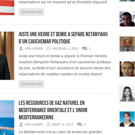
observateurs qui ne voyaient qu’un triomphe fulgurant
»
Read More
JUSTE UNE HEURE ET DEMIE A SEPARE NETANYAHU
D’UN CAUCHEMAR POLITIQUE
UPA-ADMIN
HAZIRAN 1, 2015
1
Juste une heure et demie a séparé le Premier ministre
israélien Benjamin Netanyahu d’un cauchemar politique.
Sa joie, sa fierté et son assurance de pouvoir mener des
négociations de coalition rapides et courtes étaient
»
Read More
LES RESSOURCES DE GAZ NATUREL EN
MEDITERRANEE ORIENTALE ET L’UNION
MEDITERRANEENNE
UPA-ADMIN
MART 4, 2014
0
La Méditerranée est au cœur de toutes les grandes