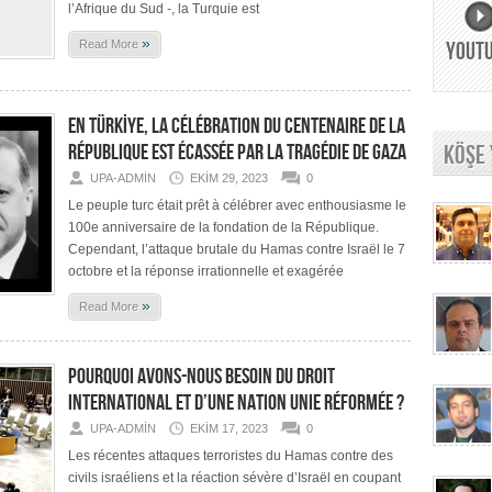
l’Afrique du Sud -, la Turquie est
»
Read More
YOUT
EN TÜRKİYE, LA CÉLÉBRATION DU CENTENAIRE DE LA
RÉPUBLIQUE EST ÉCASSÉE PAR LA TRAGÉDIE DE GAZA
KÖŞE
UPA-ADMIN
EKIM 29, 2023
0
Le peuple turc était prêt à célébrer avec enthousiasme le
100e anniversaire de la fondation de la République.
Cependant, l’attaque brutale du Hamas contre Israël le 7
octobre et la réponse irrationnelle et exagérée
»
Read More
POURQUOI AVONS-NOUS BESOIN DU DROIT
INTERNATIONAL ET D’UNE NATION UNIE RÉFORMÉE ?
UPA-ADMIN
EKIM 17, 2023
0
Les récentes attaques terroristes du Hamas contre des
civils israéliens et la réaction sévère d’Israël en coupant